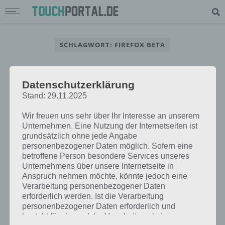
SCHLAGWORT: FIREFOX BETA
APPS
Datenschutzerklärung
ANDROID: FIREFOX BETA 15
Stand: 29.11.2025
UNTERSTÜTZT NUN AUCH TABLETS
Wir freuen uns sehr über Ihr Interesse an unserem
– DOWNLOAD IM GOOGLE PLAY
Unternehmen. Eine Nutzung der Internetseiten ist
STORE
grundsätzlich ohne jede Angabe
personenbezogener Daten möglich. Sofern eine
PAUL STELZER
-
21. JULI 2012
betroffene Person besondere Services unseres
Als Besitzer eines Acer Iconia A510 Tablets wollte ich
Unternehmens über unsere Internetseite in
mir Firefox als Browser herunterladen, allerdings war
Anspruch nehmen möchte, könnte jedoch eine
Verarbeitung personenbezogener Daten
diese nicht kompatibel mit meinem Tablet. Nun aber
erforderlich werden. Ist die Verarbeitung
hat Mozilla den…
personenbezogener Daten erforderlich und
besteht für eine solche Verarbeitung keine