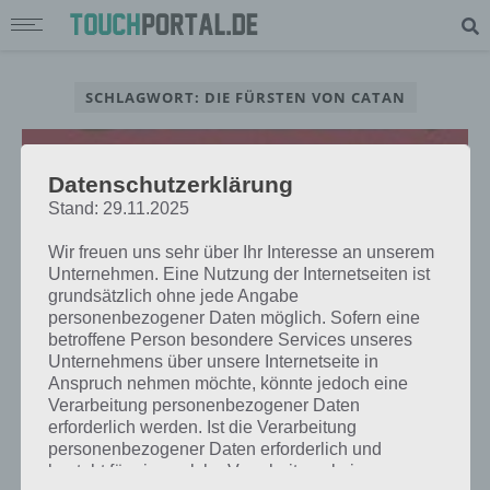
SCHLAGWORT: DIE FÜRSTEN VON CATAN
Datenschutzerklärung
Stand: 29.11.2025
Wir freuen uns sehr über Ihr Interesse an unserem
Unternehmen. Eine Nutzung der Internetseiten ist
grundsätzlich ohne jede Angabe
personenbezogener Daten möglich. Sofern eine
betroffene Person besondere Services unseres
Unternehmens über unsere Internetseite in
Anspruch nehmen möchte, könnte jedoch eine
Verarbeitung personenbezogener Daten
NEWS
erforderlich werden. Ist die Verarbeitung
DIE FÜRSTEN VON CATAN: APP DES
personenbezogener Daten erforderlich und
KARTENSPIEL FÜR IOS – IN KÜRZE
besteht für eine solche Verarbeitung keine