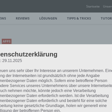
Startseite
Unser
EWS
REVIEWS
LÖSUNGEN
TIPPS & TRICKS
TUTOR
APPS
DIAMOND DASH: APP DES
enschutzerklärung
TAGES FÜR ANDROID,
: 29.11.2025
IPHONE UND IPAD
reuen uns sehr über Ihr Interesse an unserem Unternehmen. Ein
PAUL STELZER
-
29. DEZEMBER 2012
ng der Internetseiten ist grundsätzlich ohne jede Angabe
[caption id="attachment_6211"
nenbezogener Daten möglich. Sofern eine betroffene Person
dere Services unseres Unternehmens über unsere Internetseite
align="alignright" width="124"]
uch nehmen möchte, könnte jedoch eine Verarbeitung
Diamond Dash[/caption]Wooga, die
nenbezogener Daten erforderlich werden. Ist die Verarbeitung
gewesen waren, wagen nun auch den Weg
nenbezogener Daten erforderlich und besteht für eine solche
beitung keine gesetzliche Grundlage, holen wir generell eine
lligung der betroffenen Person ein.