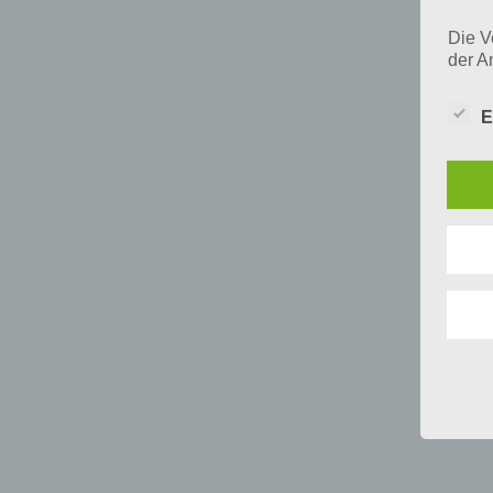
Die V
der A
Perso
und i
E
Daten
unser
uns e
infor
Daten
Wir h
und o
lücke
perso
Inter
aufwe
Aus d
perso
telef