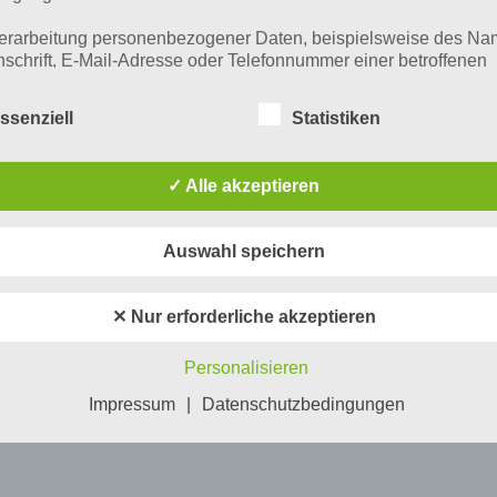
erarbeitung personenbezogener Daten, beispielsweise des Na
nschrift, E-Mail-Adresse oder Telefonnummer einer betroffenen
n, erfolgt stets im Einklang mit der Datenschutz-Grundverordnu
n Übereinstimmung mit den für uns geltenden landesspezifisch
ssenziell
Statistiken
schutzbestimmungen. Mittels dieser Datenschutzerklärung mö
 Unternehmen die Öffentlichkeit über Art, Umfang und Zweck de
rhobenen, genutzten und verarbeiteten personenbezogenen Da
✓ Alle akzeptieren
mieren. Ferner werden betroffene Personen mittels dieser
schutzerklärung über die ihnen zustehenden Rechte aufgeklärt
Auswahl speichern
aben als für die Verarbeitung Verantwortlicher zahlreiche techn
rganisatorische Maßnahmen umgesetzt, um einen möglichst
nlosen Schutz der über diese Internetseite verarbeiteten
✕ Nur erforderliche akzeptieren
nenbezogenen Daten sicherzustellen. Dennoch können
netbasierte Datenübertragungen grundsätzlich Sicherheitslücke
Personalisieren
isen, sodass ein absoluter Schutz nicht gewährleistet werden k
iesem Grund steht es jeder betroffenen Person frei,
Impressum
|
Datenschutzbedingungen
nenbezogene Daten auch auf alternativen Wegen, beispielswe
onisch, an uns zu übermitteln.