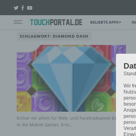
BELIEBTE APPS
N
SCHLAGWORT: DIAMOND DASH
Dat
Stand
Wir f
Nutzu
perso
beson
Anspr
perso
bisher vor allem für Web- und Facebookspiele bekannt 
perso
in die Mobile Games. Erst…
Verar
Einwi