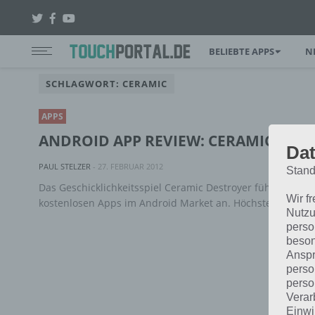
BELIEBTE APPS
N
SCHLAGWORT: CERAMIC
APPS
ANDROID APP REVIEW: CERAMIC DES
Dat
PAUL STELZER
-
27. FEBRUAR 2012
Stand
Das Geschicklichkeitsspiel Ceramic Destroyer führt momen
Wir f
kostenlosen Apps im Android Market an. Höchste Zeit für 
Nutzu
perso
beson
Anspr
perso
perso
Verar
Einwi