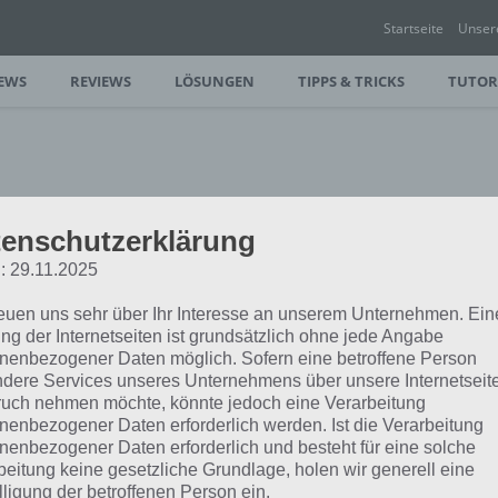
Startseite
Unser
EWS
REVIEWS
LÖSUNGEN
TIPPS & TRICKS
TUTOR
TROYER
enschutzerklärung
: 29.11.2025
tan souverän die Liste der beliebtesten
reuen uns sehr über Ihr Interesse an unserem Unternehmen. Ein
uns, mal einen genaueren Blick auf die…
ng der Internetseiten ist grundsätzlich ohne jede Angabe
nenbezogener Daten möglich. Sofern eine betroffene Person
dere Services unseres Unternehmens über unsere Internetseite
uch nehmen möchte, könnte jedoch eine Verarbeitung
nenbezogener Daten erforderlich werden. Ist die Verarbeitung
nenbezogener Daten erforderlich und besteht für eine solche
beitung keine gesetzliche Grundlage, holen wir generell eine
lligung der betroffenen Person ein.