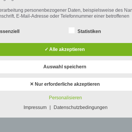
erarbeitung personenbezogener Daten, beispielsweise des Na
nschrift, E-Mail-Adresse oder Telefonnummer einer betroffenen
n, erfolgt stets im Einklang mit der Datenschutz-Grundverordnu
n Übereinstimmung mit den für uns geltenden landesspezifisch
ssenziell
Statistiken
schutzbestimmungen. Mittels dieser Datenschutzerklärung mö
 Unternehmen die Öffentlichkeit über Art, Umfang und Zweck de
rhobenen, genutzten und verarbeiteten personenbezogenen Da
✓ Alle akzeptieren
mieren. Ferner werden betroffene Personen mittels dieser
schutzerklärung über die ihnen zustehenden Rechte aufgeklärt
Auswahl speichern
aben als für die Verarbeitung Verantwortlicher zahlreiche techn
rganisatorische Maßnahmen umgesetzt, um einen möglichst
nlosen Schutz der über diese Internetseite verarbeiteten
✕ Nur erforderliche akzeptieren
nenbezogenen Daten sicherzustellen. Dennoch können
netbasierte Datenübertragungen grundsätzlich Sicherheitslücke
Personalisieren
isen, sodass ein absoluter Schutz nicht gewährleistet werden k
iesem Grund steht es jeder betroffenen Person frei,
Impressum
|
Datenschutzbedingungen
nenbezogene Daten auch auf alternativen Wegen, beispielswe
onisch, an uns zu übermitteln.