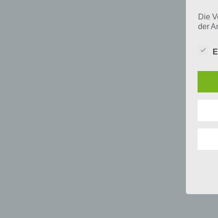
Die V
der A
Perso
und i
E
Daten
unser
uns e
infor
Daten
Wir h
und o
lücke
perso
Inter
aufwe
Aus d
perso
telef