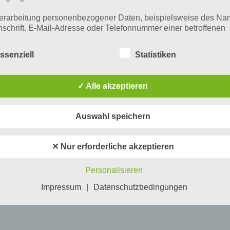
erarbeitung personenbezogener Daten, beispielsweise des Na
nschrift, E-Mail-Adresse oder Telefonnummer einer betroffenen
n, erfolgt stets im Einklang mit der Datenschutz-Grundverordnu
n Übereinstimmung mit den für uns geltenden landesspezifisch
ssenziell
Statistiken
schutzbestimmungen. Mittels dieser Datenschutzerklärung mö
 Unternehmen die Öffentlichkeit über Art, Umfang und Zweck de
rhobenen, genutzten und verarbeiteten personenbezogenen Da
✓ Alle akzeptieren
mieren. Ferner werden betroffene Personen mittels dieser
schutzerklärung über die ihnen zustehenden Rechte aufgeklärt
Auswahl speichern
aben als für die Verarbeitung Verantwortlicher zahlreiche techn
rganisatorische Maßnahmen umgesetzt, um einen möglichst
nlosen Schutz der über diese Internetseite verarbeiteten
✕ Nur erforderliche akzeptieren
nenbezogenen Daten sicherzustellen. Dennoch können
netbasierte Datenübertragungen grundsätzlich Sicherheitslücke
Personalisieren
isen, sodass ein absoluter Schutz nicht gewährleistet werden k
iesem Grund steht es jeder betroffenen Person frei,
Impressum
|
Datenschutzbedingungen
nenbezogene Daten auch auf alternativen Wegen, beispielswe
onisch, an uns zu übermitteln.