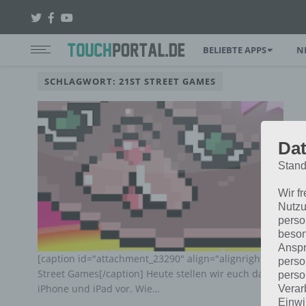
BELIEBTE APPS
N
SCHLAGWORT: 21ST STREET GAMES
Dat
Stand
Wir f
Nutzu
perso
beson
Anspr
[caption id="attachment_23290" align="alignright" width=
perso
Street Games[/caption] Heute stellen wir euch das Spiel T
perso
iPhone und iPad vor. Wie…
Verar
Einwi