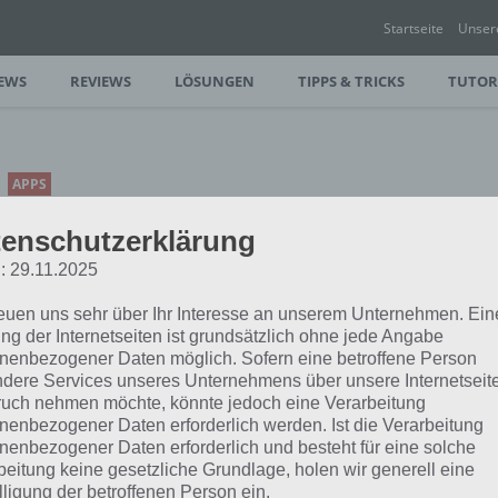
Startseite
Unser
EWS
REVIEWS
LÖSUNGEN
TIPPS & TRICKS
TUTOR
APPS
TECHNO KITTEN
enschutzerklärung
ADVENTURE:
: 29.11.2025
MANÖVRIERE DIE KATZE
DURCH DIE VERRÜCKTE
reuen uns sehr über Ihr Interesse an unserem Unternehmen. Ein
ng der Internetseiten ist grundsätzlich ohne jede Angabe
WELT
nenbezogener Daten möglich. Sofern eine betroffene Person
dere Services unseres Unternehmens über unsere Internetseite
PAUL STELZER
-
25. NOVEMBER 2015
uch nehmen möchte, könnte jedoch eine Verarbeitung
"150"] Techno Kitten Adventure von 21st
nenbezogener Daten erforderlich werden. Ist die Verarbeitung
echno Kitten Adventure für Android,
nenbezogener Daten erforderlich und besteht für eine solche
beitung keine gesetzliche Grundlage, holen wir generell eine
lligung der betroffenen Person ein.