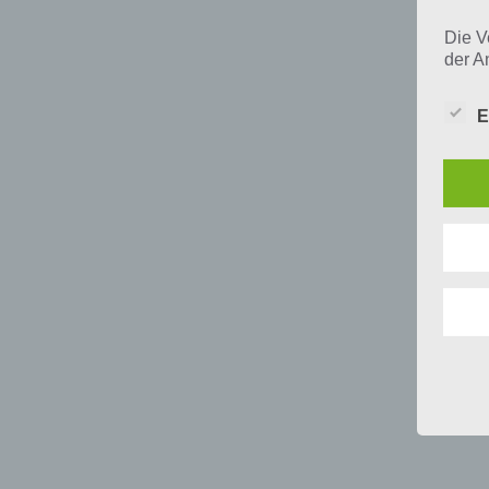
Die V
der A
Perso
und i
E
Daten
unser
uns e
infor
Daten
Wir h
und o
lücke
perso
Inter
aufwe
Aus d
perso
telef