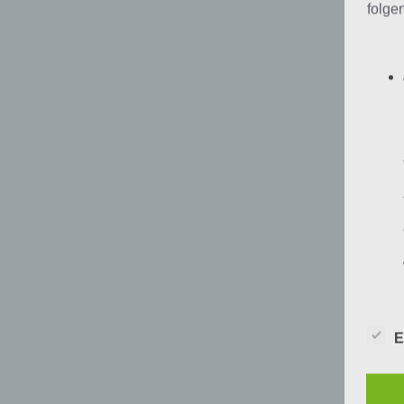
folge
30
30
30
30
30
30
E
30