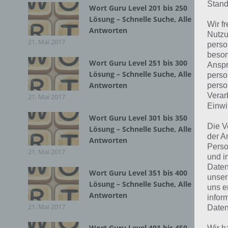
W
Stand
Wort Guru Level 201 bis 250
Lösung – Schnelle Suche, Alle
Wir f
2
Antworten
Nutzu
21. Mai 2017
perso
beson
Hie
Wort Guru Level 251 bis 300
Anspr
Lösung – Schnelle Suche, Alle
ein
perso
Antworten
perso
Verar
21. Mai 2017
S
Einwi
d
Wort Guru Level 301 bis 350
Die V
Lösung – Schnelle Suche, Alle
der A
N
Antworten
Perso
o
21. Mai 2017
und i
Daten
Wort Guru Level 351 bis 400
unser
Lösung – Schnelle Suche, Alle
uns e
Antworten
infor
21. Mai 2017
Daten
L
Wort Guru Level 401 bis 450
Wir h