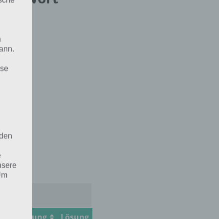
n
ann.
ise
 den
e
nsere
 Um
g
Lösung
Lösung
Lösung
Lösung