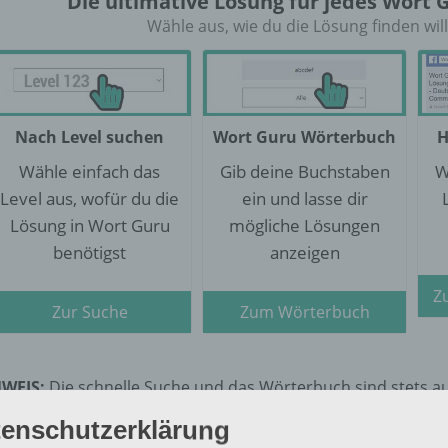
Die ultimative Lösung für jedes Wort 
Wähle aus, wie du die Lösung finden will
Nach Level suchen
Wort Guru Wörterbuch
H
Wähle einfach das
Gib deine Buchstaben
W
Level aus, wofür du die
ein und lasse dir
Lösung in Wort Guru
mögliche Lösungen
benötigst
anzeigen
Z
Zur Suche
Zum Wörterbuch
WEIS:
Die schnelle Suche und das Wörterbuch sind stets a
ls die Lösung bei dem gesuchten Level nicht mehr richtig ist,
enschutzerklärung