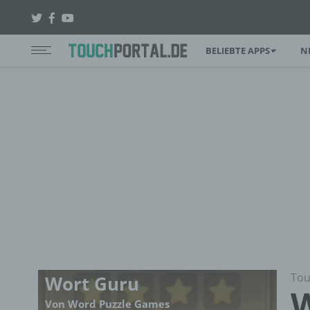
BELIEBTE APPS
N
Tou
Wort Guru
W
Von Word Puzzle Games