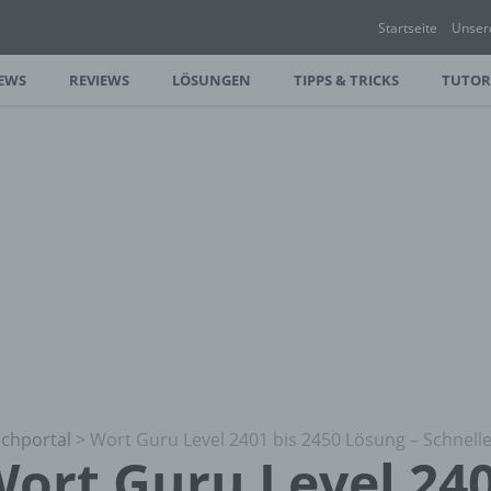
Startseite
Unser
EWS
REVIEWS
LÖSUNGEN
TIPPS & TRICKS
TUTOR
chportal
>
Wort Guru Level 2401 bis 2450 Lösung – Schnelle
ort Guru Level 240