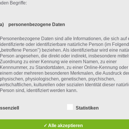
nden Begriffe:
2
Level
LUKE
LUMP
MUSE
SPUK
2401
a) personenbezogene Daten
2
Level
KOST
SEKT
KOSTE
KÜSTE
2402
Personenbezogene Daten sind alle Informationen, die sich auf 
identifizierte oder identifizierbare natürliche Person (im Folgen
2
Level
SICH
NICHT
SICHT
STICH
„betroffene Person") beziehen. Als identifizierbar wird eine natü
2403
Person angesehen, die direkt oder indirekt, insbesondere mittel
Zuordnung zu einer Kennung wie einem Namen, zu einer
2
Level
IRRE
IRRT
REIF
RIEF
Kennnummer, zu Standortdaten, zu einer Online-Kennung oder
2404
einem oder mehreren besonderen Merkmalen, die Ausdruck de
physischen, physiologischen, genetischen, psychischen,
3
Level
MERKT
TÜRKE
TÜRME
KÜMME
wirtschaftlichen, kulturellen oder sozialen Identität dieser natür
2405
Person sind, identifiziert werden kann.
3
Level
ERST
PEST
REST
KÖRPE
2406
ssenziell
Statistiken
b) betroffene Person
3
Level
DERB
DÄNE
BÄDER
BÄNDE
2407
Betroffene Person ist jede identifizierte oder identifizierbare
✓ Alle akzeptieren