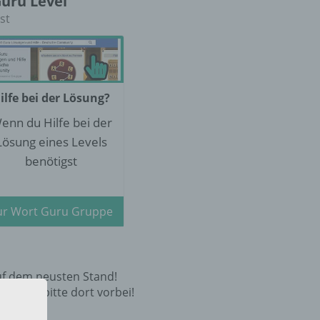
Guru Level
st
ilfe bei der Lösung?
enn du Hilfe bei der
Lösung eines Levels
benötigst
ur Wort Guru Gruppe
uf dem neusten Stand!
 schaue bitte dort vorbei!