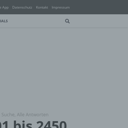
e App
Datenschutz
Kontakt
Impressum
IALS
 Suche, Alle Antworten
1 bis 2450