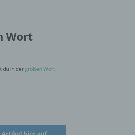
m Wort
hen,
ng,
essen,
t du in der
großen Wort
ser
aten
e
fern
Artikel hier auf
n und