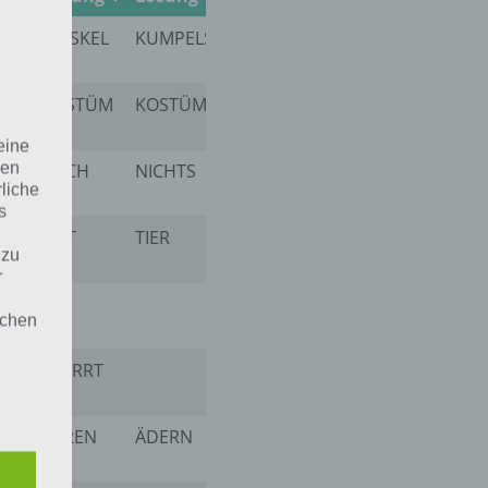
MUSKEL
KUMPELS
KOSTÜM
KOSTÜME
eine
den
TISCH
NICHTS
rliche
s
RIET
TIER
IRRTE
FRIERT
 zu
r
RT
lichen
R
SPERRT
BÄREN
ÄDERN
BÄNDER