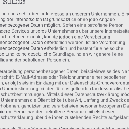
ort Guru: Lösung der Lev
: 29.11.2025
reuen uns sehr über Ihr Interesse an unserem Unternehmen. Ein
450
ng der Internetseiten ist grundsätzlich ohne jede Angabe
nenbezogener Daten möglich. Sofern eine betroffene Person
dere Services unseres Unternehmens über unsere Internetseite
r findest die Lösung der Wort Guru Level 2401 bis 2450 in
uch nehmen möchte, könnte jedoch eine Verarbeitung
 paar Hinweise, wie du die Lösung korrekt nutzt:
nenbezogener Daten erforderlich werden. Ist die Verarbeitung
nenbezogener Daten erforderlich und besteht für eine solche
beitung keine gesetzliche Grundlage, holen wir generell eine
chaue zunächst in Wort Guru, in welchem Level du dich bef
lligung der betroffenen Person ein.
as aktuelle Level)
erarbeitung personenbezogener Daten, beispielsweise des Na
nschrift, E-Mail-Adresse oder Telefonnummer einer betroffenen
un schaue in der unteren Tabelle zum entsprechenden Leve
n, erfolgt stets im Einklang mit der Datenschutz-Grundverordnu
berhalb der Tabelle, um direkt das Level einzugeben)
n Übereinstimmung mit den für uns geltenden landesspezifisch
schutzbestimmungen. Mittels dieser Datenschutzerklärung mö
HINWEIS: Smartphone oder Tablet kann auch im Querforma
 Unternehmen die Öffentlichkeit über Art, Umfang und Zweck de
mehr zu sehen!
rhobenen, genutzten und verarbeiteten personenbezogenen Da
mieren. Ferner werden betroffene Personen mittels dieser
schutzerklärung über die ihnen zustehenden Rechte aufgeklärt
ösungen der Level 2401 bis 2450
aben als für die Verarbeitung Verantwortlicher zahlreiche techn