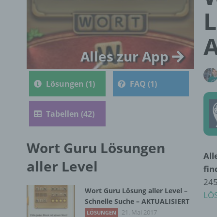
L
Alles zur App
Lösungen (1)
FAQ (1)
Tabellen (42)
Wort Guru Lösungen
All
aller Level
fin
245
Wort Guru Lösung aller Level –
LÖ
Schnelle Suche – AKTUALISIERT
21. Mai 2017
LÖSUNGEN