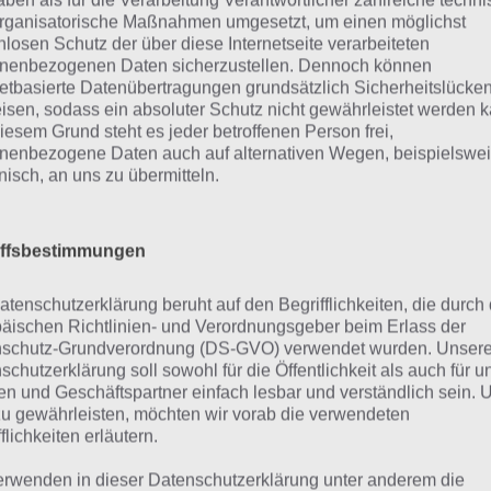
rganisatorische Maßnahmen umgesetzt, um einen möglichst
uru in der Tabelle
nlosen Schutz der über diese Internetseite verarbeiteten
nenbezogenen Daten sicherzustellen. Dennoch können
netbasierte Datenübertragungen grundsätzlich Sicherheitslücke
isen, sodass ein absoluter Schutz nicht gewährleistet werden k
iesem Grund steht es jeder betroffenen Person frei,
nenbezogene Daten auch auf alternativen Wegen, beispielswe
onisch, an uns zu übermitteln.
iffsbestimmungen
atenschutzerklärung beruht auf den Begrifflichkeiten, die durch
äischen Richtlinien- und Verordnungsgeber beim Erlass der
schutz-Grundverordnung (DS-GVO) verwendet wurden. Unser
schutzerklärung soll sowohl für die Öffentlichkeit als auch für u
n und Geschäftspartner einfach lesbar und verständlich sein.
zu gewährleisten, möchten wir vorab die verwendeten
Einträge anzeigen
Suchen:
flichkeiten erläutern.
erwenden in dieser Datenschutzerklärung unter anderem die
pitel
Level
Lösung
Lösung
Lösung
Lösun