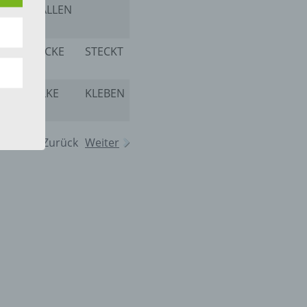
 die
PRALLEN
STECKE
STECKT
STECKTE
NELKE
KLEBEN
NEBELN
KNEBELN
hren
en,
die
Zurück
Weiter
oder
tung.
er
ung