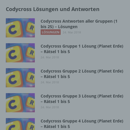
eindeutigen bestätigenden Handlung, mit der
Codycross Lösungen und Antworten
die betroffene Person zu verstehen gibt, dass
sie mit der Verarbeitung der sie betreffenden
Codycross Antworten aller Gruppen (1
personenbezogenen Daten einverstanden
bis 25) – Lösungen
ist.
LÖSUNGEN
24. Mai 2018
Codycross Gruppe 1 Lösung (Planet Erde)
Name und Anschrift des für die Verarbeitung
– Rätsel 1 bis 5
Verantwortlichen
24. Mai 2018
Verantwortlicher im Sinne der Datenschutz-
Codycross Gruppe 2 Lösung (Planet Erde)
Grundverordnung, sonstiger in den Mitgliedstaaten
– Rätsel 1 bis 5
der Europäischen Union geltenden
24. Mai 2018
Datenschutzgesetze und anderer Bestimmungen
mit datenschutzrechtlichem Charakter ist die:
Codycross Gruppe 3 Lösung (Planet Erde)
– Rätsel 1 bis 5
InnoMobile GmbH
24. Mai 2018
Schlehenweg 20
Codycross Gruppe 4 Lösung (Planet Erde)
18069 Lambrechtshagen
– Rätsel 1 bis 5