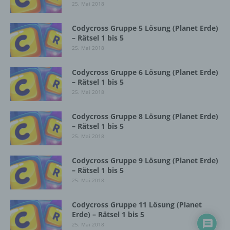
25. Mai 2018
DE
Codycross Gruppe 5 Lösung (Planet Erde)
– Rätsel 1 bis 5
Cookies / SessionStorage / LocalStorage
25. Mai 2018
Die Internetseiten verwenden teilweise so
Codycross Gruppe 6 Lösung (Planet Erde)
– Rätsel 1 bis 5
genannte Cookies, LocalStorage und
SessionStorage. Dies dient dazu, unser Angebot
25. Mai 2018
nutzerfreundlicher, effektiver und sicherer zu
machen. Local Storage und SessionStorage ist
Codycross Gruppe 8 Lösung (Planet Erde)
eine Technologie, mit welcher ihr Browser Daten
– Rätsel 1 bis 5
auf Ihrem Computer oder mobilen Gerät
25. Mai 2018
abspeichert. Cookies sind Textdateien, welche
über einen Internetbrowser auf einem
Codycross Gruppe 9 Lösung (Planet Erde)
Computersystem abgelegt und gespeichert
– Rätsel 1 bis 5
werden. Sie können die Verwendung von Cookies,
25. Mai 2018
LocalStorage und SessionStorage durch
entsprechende Einstellung in Ihrem Browser
Codycross Gruppe 11 Lösung (Planet
verhindern.
Erde) – Rätsel 1 bis 5
25. Mai 2018
Zahlreiche Internetseiten und Server verwenden