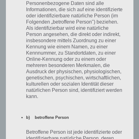
Personenbezogene Daten sind alle
Informationen, die sich auf eine identifizierte
Umstrittener christlicher Orden
OPUSDEI
oder identifizierbare natürliche Person (im
Folgenden „betroffene Person") beziehen.
In Kroatien gesprochene romanische Sprache
ISTRIOT
Als identifizierbar wird eine natürliche
Person angesehen, die direkt oder indirekt,
Helles rheinländisches Bier in kleinen Gläsern
KOELSCH
insbesondere mittels Zuordnung zu einer
Kennung wie einem Namen, zu einer
Intensiver leuchtend- roter Farbton
AMARANT
Kennnummer, zu Standortdaten, zu einer
Online-Kennung oder zu einem oder
In einer schwierigen finanziellen Lage
PREKAER
mehreren besonderen Merkmalen, die
Großformatiges Nachrichtenmedium
ZEITUNG
Ausdruck der physischen, physiologischen,
genetischen, psychischen, wirtschaftlichen,
Berühmter Stummfilm- Komiker mit Bärtchen
CHAPLIN
kulturellen oder sozialen Identität dieser
natürlichen Person sind, identifiziert werden
Popballade der Bangles (1989): _Flame
ETERNAL
kann.
b) betroffene Person
Codycross Lösung Gruppe 20 – Rätsel 5
Betroffene Person ist jede identifizierte oder
identifizierbare natürliche Person, deren