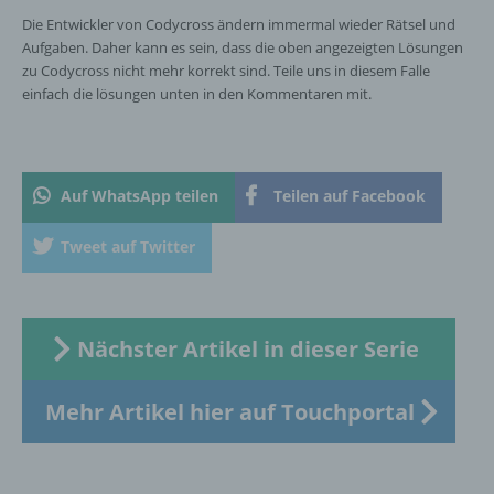
Die Entwickler von Codycross ändern immermal wieder Rätsel und
g) Verantwortlicher oder für die Verarbeitung
Verantwortlicher
Aufgaben. Daher kann es sein, dass die oben angezeigten Lösungen
zu Codycross nicht mehr korrekt sind. Teile uns in diesem Falle
Verantwortlicher oder für die Verarbeitung
einfach die lösungen unten in den Kommentaren mit.
Verantwortlicher ist die natürliche oder
juristische Person, Behörde, Einrichtung
oder andere Stelle, die allein oder
gemeinsam mit anderen über die Zwecke
Auf WhatsApp teilen
Teilen auf Facebook
und Mittel der Verarbeitung von
personenbezogenen Daten entscheidet.
Tweet auf Twitter
Sind die Zwecke und Mittel dieser
Verarbeitung durch das Unionsrecht oder
das Recht der Mitgliedstaaten vorgegeben,
so kann der Verantwortliche
beziehungsweise können die bestimmten
Nächster Artikel in dieser Serie
Kriterien seiner Benennung nach dem
Unionsrecht oder dem Recht der
Mitgliedstaaten vorgesehen werden.
Mehr Artikel hier auf Touchportal
h) Auftragsverarbeiter