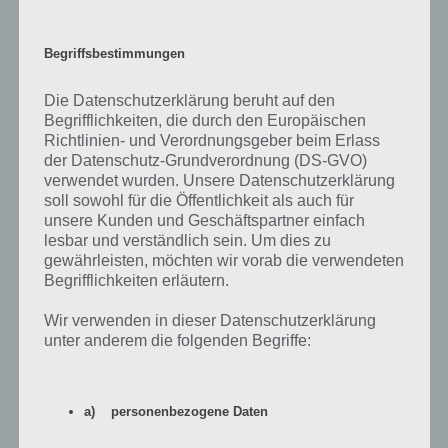
Bewohner der Hauptstadt Russlands
MOSKAUER
Ein Schnitzel in Semmelbröseln und Ei wenden
PANIEREN
Begriffsbestimmungen
Publizist Herausgeber eines Buches
VERLEGER
Die Datenschutzerklärung beruht auf den
Begrifflichkeiten, die durch den Europäischen
Richtlinien- und Verordnungsgeber beim Erlass
der Datenschutz-Grundverordnung (DS-GVO)
verwendet wurden. Unsere Datenschutzerklärung
Codycross Lösung Gruppe 20 – Rätsel 4
soll sowohl für die Öffentlichkeit als auch für
unsere Kunden und Geschäftspartner einfach
lesbar und verständlich sein. Um dies zu
Gruppe 20 – Rätsel 4 – Aufgaben
Lösung
gewährleisten, möchten wir vorab die verwendeten
Begrifflichkeiten erläutern.
Heilkunde
MEDIZIN
Wir verwenden in dieser Datenschutzerklärung
Stylist Barbier Haarpfleger
FRISEUR
unter anderem die folgenden Begriffe:
Körperliche Erscheinung Form
GESTALT
Geflügeltes Mischwesen in der griech. Mythologie
HARPYIE
a) personenbezogene Daten
Ehemalige amerikanische Tennisspielerin: Pam
SHRIVER