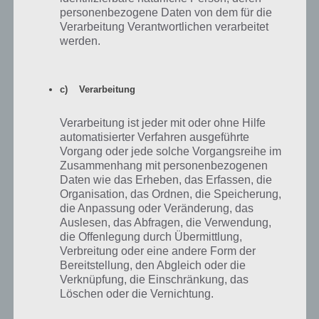
Zum Abschluss der Gruppe 20 in Codycross hier die Lösungen zu
personenbezogene Daten von dem für die
Rätsel 5.
Verarbeitung Verantwortlichen verarbeitet
werden.
Gruppe 20 – Rätsel 5 – Aufgaben
Lösung
Oft gecoverter Soulsong von Ben E. King
STANDBYME
c) Verarbeitung
Einen glänzenden Farbauftrag vornehmen
LACKIEREN
Verarbeitung ist jeder mit oder ohne Hilfe
automatisierter Verfahren ausgeführte
Spanische Sektmarke
FREIXENET
Vorgang oder jede solche Vorgangsreihe im
Zusammenhang mit personenbezogenen
Moderator von Nachrichtensendungen (engl.)
ANCHORMAN
Daten wie das Erheben, das Erfassen, die
Organisation, das Ordnen, die Speicherung,
Britischer Apportierhund: Golden __
RETRIEVER
die Anpassung oder Veränderung, das
Auslesen, das Abfragen, die Verwendung,
Großmutter von Karl dem Großen
CHRODTRUD
die Offenlegung durch Übermittlung,
Deutsche Autorin und Regisseurin: Jenny __
ERPENBECK
Verbreitung oder eine andere Form der
Bereitstellung, den Abgleich oder die
Deutsche Stadt mit einer Schwebebahn
WUPPERTAL
Verknüpfung, die Einschränkung, das
Löschen oder die Vernichtung.
Lateinisch: Gula, Eine der sieben Todsünden
VOELLEREI