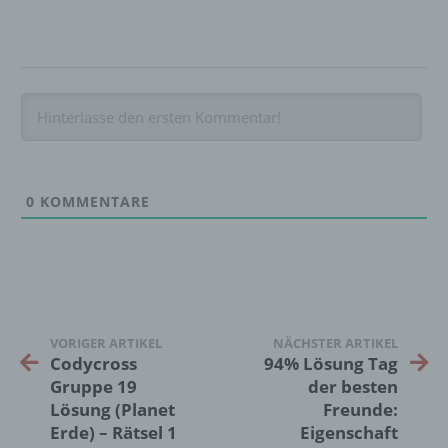
Auftragsverarbeiter ist eine natürliche oder
juristische Person, Behörde, Einrichtung
oder andere Stelle, die personenbezogene
Daten im Auftrag des Verantwortlichen
verarbeitet.
i) Empfänger
0
KOMMENTARE
Empfänger ist eine natürliche oder juristische
Person, Behörde, Einrichtung oder andere
Stelle, der personenbezogene Daten
offengelegt werden, unabhängig davon, ob
es sich bei ihr um einen Dritten handelt oder
nicht. Behörden, die im Rahmen eines
VORIGER ARTIKEL
NÄCHSTER ARTIKEL
bestimmten Untersuchungsauftrags nach
Codycross
94% Lösung Tag
dem Unionsrecht oder dem Recht der
Gruppe 19
der besten
Mitgliedstaaten möglicherweise
personenbezogene Daten erhalten, gelten
Lösung (Planet
Freunde:
jedoch nicht als Empfänger.
Erde) – Rätsel 1
Eigenschaft