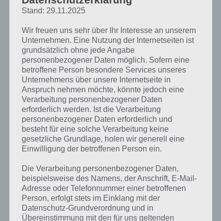
Stand: 29.11.2025
Wir freuen uns sehr über Ihr Interesse an unserem
Unternehmen. Eine Nutzung der Internetseiten ist
Codycross Lösung Gruppe 20 – Rätsel 3
grundsätzlich ohne jede Angabe
personenbezogener Daten möglich. Sofern eine
betroffene Person besondere Services unseres
Gruppe 20 – Rätsel 3 – Aufgaben
Lösung
Unternehmens über unsere Internetseite in
Anspruch nehmen möchte, könnte jedoch eine
Deutscher Begriff für Make-up
SCHMINKE
Verarbeitung personenbezogener Daten
erforderlich werden. Ist die Verarbeitung
Gerät zum Steuern von Computerspielen
JOYSTICK
personenbezogener Daten erforderlich und
besteht für eine solche Verarbeitung keine
Große Vielfalt Palette
SPEKTRUM
gesetzliche Grundlage, holen wir generell eine
Einwilligung der betroffenen Person ein.
Durcheinander Kuddelmuddel
WIRRWARR
Die Verarbeitung personenbezogener Daten,
Straßensperre bei Demonstrationen
BLOCKADE
beispielsweise des Namens, der Anschrift, E-Mail-
Adresse oder Telefonnummer einer betroffenen
Hauptfigur und Erzähler in How i Met Your
TEDMOSBY
Person, erfolgt stets im Einklang mit der
Mother)
Datenschutz-Grundverordnung und in
Übereinstimmung mit den für uns geltenden
Meeressäugetier mit schnabelförmiger