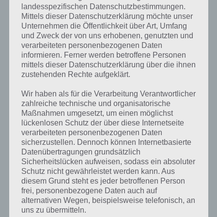
ENTENWAL
landesspezifischen Datenschutzbestimmungen.
Schnauze
Mittels dieser Datenschutzerklärung möchte unser
Unternehmen die Öffentlichkeit über Art, Umfang
Sprachwissenschaftlicher Begriff Tempus
ZEITFORM
und Zweck der von uns erhobenen, genutzten und
Actionheld und Kung-Fu-Kämpfer (1940-1973)
BRUCELEE
verarbeiteten personenbezogenen Daten
informieren. Ferner werden betroffene Personen
Große Fasstrommel aus Ghana
KPANLOGO
mittels dieser Datenschutzerklärung über die ihnen
zustehenden Rechte aufgeklärt.
Frau des Häuptlings Majestix in den Asterix-
GUTEMINE
Comics
Wir haben als für die Verarbeitung Verantwortlicher
zahlreiche technische und organisatorische
Römische Personifikation der Gerechtigkeit
JUSTITIA
Maßnahmen umgesetzt, um einen möglichst
lückenlosen Schutz der über diese Internetseite
Mittäterschaft bei einer Straftat
BEIHILFE
verarbeiteten personenbezogenen Daten
sicherzustellen. Dennoch können Internetbasierte
Umgangssprachlich für Ärztin
DOKTORIN
Datenübertragungen grundsätzlich
Sicherheitslücken aufweisen, sodass ein absoluter
Schneller marschartiger Tanz aus den USA
ONESTEPP
Schutz nicht gewährleistet werden kann. Aus
diesem Grund steht es jeder betroffenen Person
Russischer Astrophysiker: Wjatscheslaw F.
MUCHANOW
frei, personenbezogene Daten auch auf
alternativen Wegen, beispielsweise telefonisch, an
Militärkrankenhaus Hospital für Soldaten
LAZARETT
uns zu übermitteln.