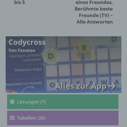
bis 5
eines Freundes,
Berühmte beste
j) Dritter
Freunde (TV) –
Alle Antworten
Dritter ist eine natürliche oder juristische
Person, Behörde, Einrichtung oder andere
Stelle außer der betroffenen Person, dem
Codycross
Verantwortlichen, dem Auftragsverarbeiter
und den Personen, die unter der
Von Fanatee
unmittelbaren Verantwortung des
Verantwortlichen oder des
Auftragsverarbeiters befugt sind, die
personenbezogenen Daten zu verarbeiten.
Alles zur App
k) Einwilligung
Lösungen (1)
Einwilligung ist jede von der betroffenen
Person freiwillig für den bestimmten Fall in
informierter Weise und unmissverständlich
Tabellen (26)
abgegebene Willensbekundung in Form
einer Erklärung oder einer sonstigen