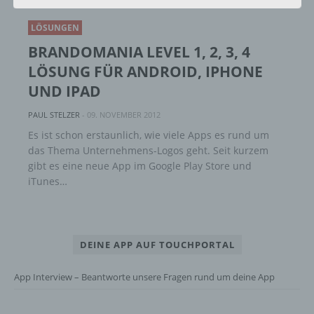
alternativen Wegen, beispielsweise telefonisch, an
uns zu übermitteln.
LÖSUNGEN
BRANDOMANIA LEVEL 1, 2, 3, 4
Begriffsbestimmungen
LÖSUNG FÜR ANDROID, IPHONE
UND IPAD
Die Datenschutzerklärung beruht auf den
Begrifflichkeiten, die durch den Europäischen
PAUL STELZER
-
09. NOVEMBER 2012
Richtlinien- und Verordnungsgeber beim Erlass
Es ist schon erstaunlich, wie viele Apps es rund um
der Datenschutz-Grundverordnung (DS-GVO)
das Thema Unternehmens-Logos geht. Seit kurzem
verwendet wurden. Unsere Datenschutzerklärung
gibt es eine neue App im Google Play Store und
soll sowohl für die Öffentlichkeit als auch für
iTunes…
unsere Kunden und Geschäftspartner einfach
lesbar und verständlich sein. Um dies zu
gewährleisten, möchten wir vorab die verwendeten
Begrifflichkeiten erläutern.
DEINE APP AUF TOUCHPORTAL
Wir verwenden in dieser Datenschutzerklärung
unter anderem die folgenden Begriffe:
App Interview – Beantworte unsere Fragen rund um deine App