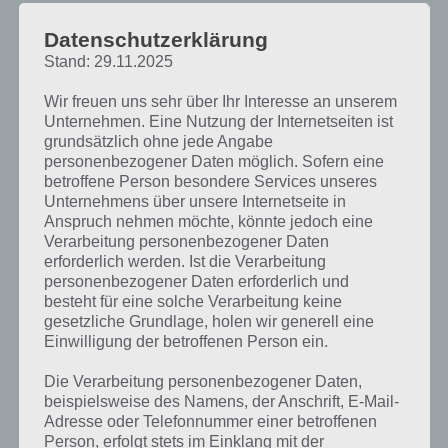
PAUL STELZER
-
10. NOVEMBER 2012
Datenschutzerklärung
Nachdem wir euch bereits die Lösung zu Level 1 bis 4
Stand: 29.11.2025
zu Brandomania versucht haben aufzuzeigen, soll es
in diesem Artikel mit Level 5, 6 und 7…
Wir freuen uns sehr über Ihr Interesse an unserem
Unternehmen. Eine Nutzung der Internetseiten ist
grundsätzlich ohne jede Angabe
personenbezogener Daten möglich. Sofern eine
betroffene Person besondere Services unseres
Unternehmens über unsere Internetseite in
Anspruch nehmen möchte, könnte jedoch eine
Verarbeitung personenbezogener Daten
erforderlich werden. Ist die Verarbeitung
personenbezogener Daten erforderlich und
besteht für eine solche Verarbeitung keine
gesetzliche Grundlage, holen wir generell eine
Einwilligung der betroffenen Person ein.
Die Verarbeitung personenbezogener Daten,
LÖSUNGEN
beispielsweise des Namens, der Anschrift, E-Mail-
Adresse oder Telefonnummer einer betroffenen
BRANDOMANIA LÖSUNGEN ALLER
Person, erfolgt stets im Einklang mit der