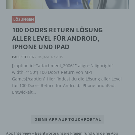
lesbar und verständlich sein. Um dies zu
gewährleisten, möchten wir vorab die verwendeten
Begrifflichkeiten erläutern.
LÖSUNGEN
Wir verwenden in dieser Datenschutzerklärung
100 DOORS RETURN LÖSUNG
unter anderem die folgenden Begriffe:
ALLER LEVEL FÜR ANDROID,
IPHONE UND IPAD
a) personenbezogene Daten
PAUL STELZER
-
28. JANUAR 2015
[caption id="attachment_20061" align="alignright"
Personenbezogene Daten sind alle
width="150"] 100 Doors Return von MPI
Informationen, die sich auf eine identifizierte
Games[/caption] Hier findest du die Lösung aller Level
oder identifizierbare natürliche Person (im
für 100 Doors Return für Android, iPhone und iPad.
Folgenden „betroffene Person") beziehen.
Als identifizierbar wird eine natürliche
Entwickelt…
Person angesehen, die direkt oder indirekt,
insbesondere mittels Zuordnung zu einer
Kennung wie einem Namen, zu einer
Kennnummer, zu Standortdaten, zu einer
DEINE APP AUF TOUCHPORTAL
Online-Kennung oder zu einem oder
mehreren besonderen Merkmalen, die
App Interview – Beantworte unsere Fragen rund um deine App
Ausdruck der physischen, physiologischen,