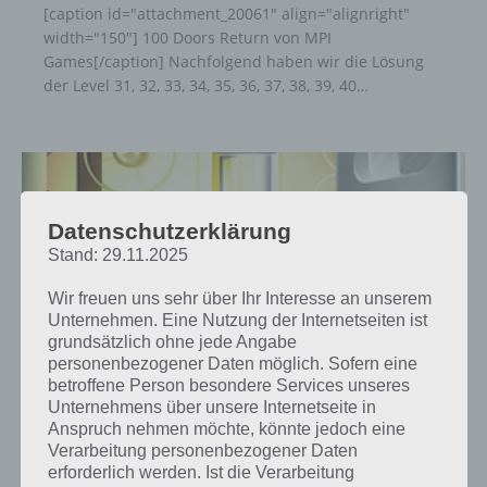
[caption id="attachment_20061" align="alignright"
width="150"] 100 Doors Return von MPI
Games[/caption] Nachfolgend haben wir die Lösung
der Level 31, 32, 33, 34, 35, 36, 37, 38, 39, 40…
Datenschutzerklärung
Stand: 29.11.2025
Wir freuen uns sehr über Ihr Interesse an unserem
Unternehmen. Eine Nutzung der Internetseiten ist
grundsätzlich ohne jede Angabe
personenbezogener Daten möglich. Sofern eine
betroffene Person besondere Services unseres
Unternehmens über unsere Internetseite in
LÖSUNGEN
Anspruch nehmen möchte, könnte jedoch eine
Verarbeitung personenbezogener Daten
100 DOORS RETURN LEVEL 21 BIS
erforderlich werden. Ist die Verarbeitung