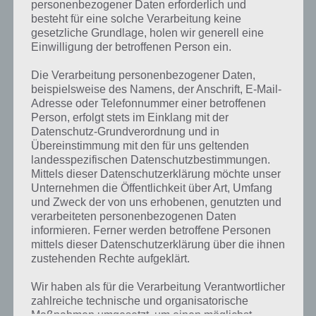
30 LÖSUNG
personenbezogener Daten erforderlich und
besteht für eine solche Verarbeitung keine
PAUL STELZER
-
30. JANUAR 2015
gesetzliche Grundlage, holen wir generell eine
Einwilligung der betroffenen Person ein.
[caption id="attachment_20061" align="alignright"
width="150"] 100 Doors Return von MPI
Die Verarbeitung personenbezogener Daten,
Games[/caption] Hier findet ihr die 100 Doors Return
beispielsweise des Namens, der Anschrift, E-Mail-
Lösung der Level 21, 22, 23, 24, 25, 26, 27,…
Adresse oder Telefonnummer einer betroffenen
Person, erfolgt stets im Einklang mit der
Datenschutz-Grundverordnung und in
Übereinstimmung mit den für uns geltenden
landesspezifischen Datenschutzbestimmungen.
Mittels dieser Datenschutzerklärung möchte unser
Unternehmen die Öffentlichkeit über Art, Umfang
und Zweck der von uns erhobenen, genutzten und
verarbeiteten personenbezogenen Daten
informieren. Ferner werden betroffene Personen
mittels dieser Datenschutzerklärung über die ihnen
zustehenden Rechte aufgeklärt.
Wir haben als für die Verarbeitung Verantwortlicher
zahlreiche technische und organisatorische
Maßnahmen umgesetzt, um einen möglichst