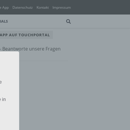
e App
Datenschutz
Kontakt
Impressum
IALS
 APP AUF TOUCHPORTAL
 – Beantworte unsere Fragen
e App
e
 in