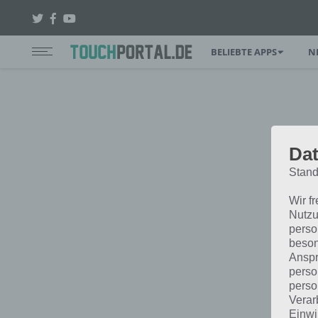
BELIEBTE APPS
N
Dat
Stand
Wir f
Nutzu
perso
beson
Anspr
perso
perso
Verar
Einwi