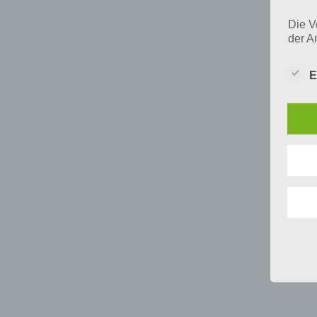
Die V
der A
Perso
und i
E
Daten
unser
uns e
infor
Daten
Wir h
und o
lücke
perso
Inter
aufwe
Aus d
perso
telef