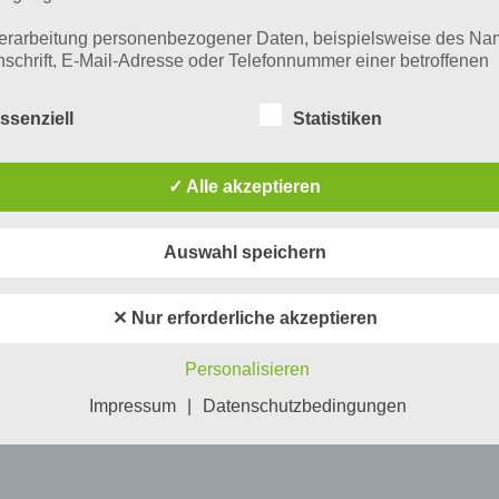
erarbeitung personenbezogener Daten, beispielsweise des Na
nschrift, E-Mail-Adresse oder Telefonnummer einer betroffenen
n, erfolgt stets im Einklang mit der Datenschutz-Grundverordnu
n Übereinstimmung mit den für uns geltenden landesspezifisch
ssenziell
Statistiken
schutzbestimmungen. Mittels dieser Datenschutzerklärung mö
 Unternehmen die Öffentlichkeit über Art, Umfang und Zweck de
rhobenen, genutzten und verarbeiteten personenbezogenen Da
✓ Alle akzeptieren
mieren. Ferner werden betroffene Personen mittels dieser
schutzerklärung über die ihnen zustehenden Rechte aufgeklärt
Auswahl speichern
aben als für die Verarbeitung Verantwortlicher zahlreiche techn
rganisatorische Maßnahmen umgesetzt, um einen möglichst
nlosen Schutz der über diese Internetseite verarbeiteten
✕ Nur erforderliche akzeptieren
nenbezogenen Daten sicherzustellen. Dennoch können
netbasierte Datenübertragungen grundsätzlich Sicherheitslücke
Personalisieren
isen, sodass ein absoluter Schutz nicht gewährleistet werden k
iesem Grund steht es jeder betroffenen Person frei,
Impressum
|
Datenschutzbedingungen
nenbezogene Daten auch auf alternativen Wegen, beispielswe
onisch, an uns zu übermitteln.