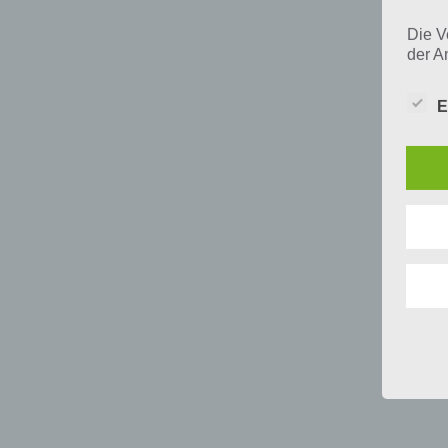
Die V
der A
Perso
und i
E
Daten
unser
uns e
infor
Daten
Wir h
und o
lücke
perso
Inter
aufwe
Aus d
perso
telef