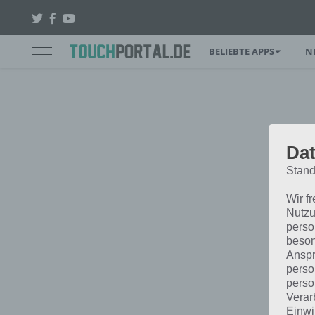
BELIEBTE APPS
N
Dat
Stand
Wir f
Nutzu
perso
beson
Anspr
perso
perso
Verar
Einwi