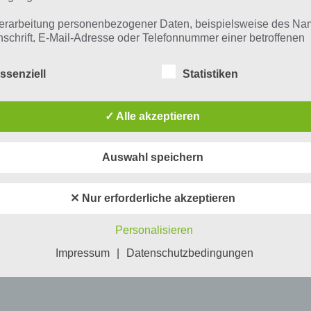
erarbeitung personenbezogener Daten, beispielsweise des Na
nschrift, E-Mail-Adresse oder Telefonnummer einer betroffenen
n, erfolgt stets im Einklang mit der Datenschutz-Grundverordnu
n Übereinstimmung mit den für uns geltenden landesspezifisch
ssenziell
Statistiken
schutzbestimmungen. Mittels dieser Datenschutzerklärung mö
 Unternehmen die Öffentlichkeit über Art, Umfang und Zweck de
rhobenen, genutzten und verarbeiteten personenbezogenen Da
✓ Alle akzeptieren
mieren. Ferner werden betroffene Personen mittels dieser
schutzerklärung über die ihnen zustehenden Rechte aufgeklärt
Auswahl speichern
aben als für die Verarbeitung Verantwortlicher zahlreiche techn
rganisatorische Maßnahmen umgesetzt, um einen möglichst
nlosen Schutz der über diese Internetseite verarbeiteten
✕ Nur erforderliche akzeptieren
nenbezogenen Daten sicherzustellen. Dennoch können
netbasierte Datenübertragungen grundsätzlich Sicherheitslücke
Personalisieren
isen, sodass ein absoluter Schutz nicht gewährleistet werden k
iesem Grund steht es jeder betroffenen Person frei,
Impressum
|
Datenschutzbedingungen
nenbezogene Daten auch auf alternativen Wegen, beispielswe
onisch, an uns zu übermitteln.