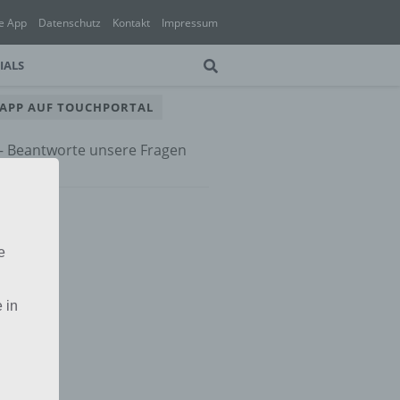
e App
Datenschutz
Kontakt
Impressum
IALS
 APP AUF TOUCHPORTAL
 – Beantworte unsere Fragen
e App
e
 in