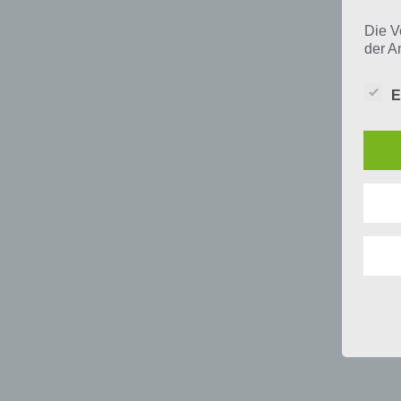
Die V
der A
Perso
und i
E
Daten
unser
uns e
infor
Daten
Wir h
und o
lücke
perso
Inter
aufwe
Aus d
perso
telef