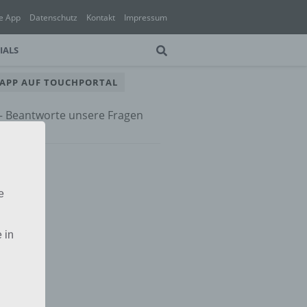
e App
Datenschutz
Kontakt
Impressum
IALS
 APP AUF TOUCHPORTAL
 – Beantworte unsere Fragen
e App
e
 in