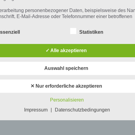
erarbeitung personenbezogener Daten, beispielsweise des Na
nschrift, E-Mail-Adresse oder Telefonnummer einer betroffenen
n, erfolgt stets im Einklang mit der Datenschutz-Grundverordnu
n Übereinstimmung mit den für uns geltenden landesspezifisch
ssenziell
Statistiken
schutzbestimmungen. Mittels dieser Datenschutzerklärung mö
 Unternehmen die Öffentlichkeit über Art, Umfang und Zweck de
rhobenen, genutzten und verarbeiteten personenbezogenen Da
✓ Alle akzeptieren
mieren. Ferner werden betroffene Personen mittels dieser
schutzerklärung über die ihnen zustehenden Rechte aufgeklärt
Auswahl speichern
aben als für die Verarbeitung Verantwortlicher zahlreiche techn
rganisatorische Maßnahmen umgesetzt, um einen möglichst
nlosen Schutz der über diese Internetseite verarbeiteten
✕ Nur erforderliche akzeptieren
nenbezogenen Daten sicherzustellen. Dennoch können
netbasierte Datenübertragungen grundsätzlich Sicherheitslücke
Personalisieren
isen, sodass ein absoluter Schutz nicht gewährleistet werden k
iesem Grund steht es jeder betroffenen Person frei,
Impressum
|
Datenschutzbedingungen
nenbezogene Daten auch auf alternativen Wegen, beispielswe
onisch, an uns zu übermitteln.