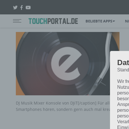
BELIEBTE APPS
N
Dat
Stand
Wir f
Nutzu
perso
beson
DJ Musik Mixer Konsole von DJiT[/caption] Für alle, die nic
Anspr
Smartphones hören, sondern gern auch mal kreativ…
perso
perso
Verar
Einwi