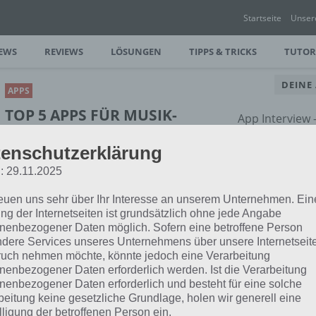
Startseite
Unser
EWS
REVIEWS
LÖSUNGEN
TIPPS & TRICKS
TUTOR
DEINE
APPS
TOP 5 APPS FÜR MUSIK-
App Interview
LIEBHABER FÜR
rund um dein
enschutzerklärung
WINDOWS PHONE,
ANDROID UND IPHONE
: 29.11.2025
reuen uns sehr über Ihr Interesse an unserem Unternehmen. Ein
PAUL STELZER
-
22. JANUAR 2016
ng der Internetseiten ist grundsätzlich ohne jede Angabe
[caption id="attachment_23812"
nenbezogener Daten möglich. Sofern eine betroffene Person
align="alignright" width="150"] edjing5
dere Services unseres Unternehmens über unsere Internetseite
ht nur einfach Musik auf ihren
uch nehmen möchte, könnte jedoch eine Verarbeitung
nenbezogener Daten erforderlich werden. Ist die Verarbeitung
nenbezogener Daten erforderlich und besteht für eine solche
beitung keine gesetzliche Grundlage, holen wir generell eine
lligung der betroffenen Person ein.