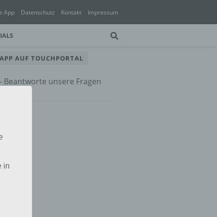
e App
Datenschutz
Kontakt
Impressum
IALS
 APP AUF TOUCHPORTAL
 – Beantworte unsere Fragen
e App
e
 in