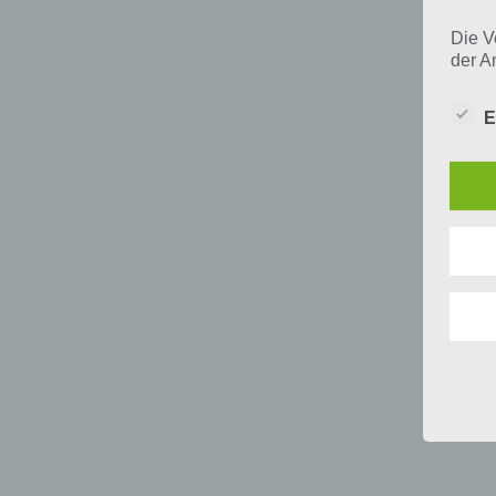
Die V
der A
Perso
und i
E
Daten
unser
uns e
infor
Daten
Wir h
und o
lücke
perso
Inter
aufwe
Aus d
perso
telef