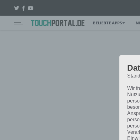
BELIEBTE APPS
N
Dat
Stand
Wir f
Nutzu
perso
beson
Anspr
perso
perso
Verar
Einwi