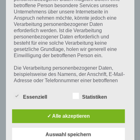
PAUL STELZER
-
22. JANUAR 2016
betroffene Person besondere Services unseres
Unternehmens über unsere Internetseite in
[caption id="attachment_23812" align="alignright"
Anspruch nehmen möchte, könnte jedoch eine
width="150"] edjing5 DJ Musik Mixer Konsole von
Verarbeitung personenbezogener Daten
DJiT[/caption] Für alle, die nicht nur einfach Musik auf
erforderlich werden. Ist die Verarbeitung
ihren Smartphones hören, sondern gern auch mal
personenbezogener Daten erforderlich und
kreativ…
besteht für eine solche Verarbeitung keine
gesetzliche Grundlage, holen wir generell eine
Einwilligung der betroffenen Person ein.
Die Verarbeitung personenbezogener Daten,
beispielsweise des Namens, der Anschrift, E-Mail-
Adresse oder Telefonnummer einer betroffenen
Person, erfolgt stets im Einklang mit der
Datenschutz-Grundverordnung und in
Essenziell
Statistiken
Übereinstimmung mit den für uns geltenden
landesspezifischen Datenschutzbestimmungen.
Mittels dieser Datenschutzerklärung möchte unser
✓ Alle akzeptieren
Unternehmen die Öffentlichkeit über Art, Umfang
und Zweck der von uns erhobenen, genutzten und
verarbeiteten personenbezogenen Daten
Auswahl speichern
informieren. Ferner werden betroffene Personen
APPS