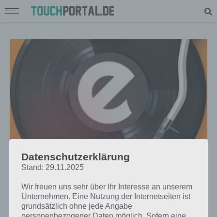
Datenschutzerklärung
APPS
Stand: 29.11.2025
TOP 5 APPS FÜR MUSIK-LIEBHABER
Wir freuen uns sehr über Ihr Interesse an unserem
FÜR WINDOWS PHONE, ANDROID
Unternehmen. Eine Nutzung der Internetseiten ist
UND IPHONE
grundsätzlich ohne jede Angabe
personenbezogener Daten möglich. Sofern eine