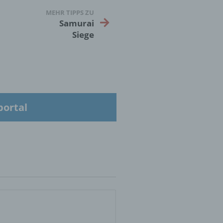
MEHR TIPPS ZU
Samurai
Siege
er
ung
portal
hen,
ng,
essen,
ser