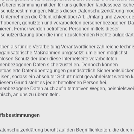
n Übereinstimmung mit den für uns geltenden landesspezifisch
schutzbestimmungen. Mittels dieser Datenschutzerklärung mö
h grafisch ist die Spiele App für Android, iPhone und iPad
 Unternehmen die Öffentlichkeit über Art, Umfang und Zweck de
 noch nie ein Spiel dieses Genre gespielt hat, kommt dur
rhobenen, genutzten und verarbeiteten personenbezogenen Da
mieren. Ferner werden betroffene Personen mittels dieser
orial auch so gut durch.
schutzerklärung über die ihnen zustehenden Rechte aufgeklärt
aben als für die Verarbeitung Verantwortlicher zahlreiche techn
rganisatorische Maßnahmen umgesetzt, um einen möglichst
eitere Informationen zu
nlosen Schutz der über diese Internetseite verarbeiteten
nenbezogenen Daten sicherzustellen. Dennoch können
iege
netbasierte Datenübertragungen grundsätzlich Sicherheitslücke
isen, sodass ein absoluter Schutz nicht gewährleistet werden k
iesem Grund steht es jeder betroffenen Person frei,
nenbezogene Daten auch auf alternativen Wegen, beispielswe
 Samurai Siege handelt es sich um eine Spiele App, welc
onisch, an uns zu übermitteln.
öffentlicht worden ist. Nachfolgend haben wir weitere Art
ormationen verlinkt.
iffsbestimmungen
APPS
atenschutzerklärung beruht auf den Begrifflichkeiten, die durch
SAMURA