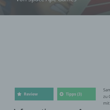
Sam
Review
Tipps (3)
zu 
mit