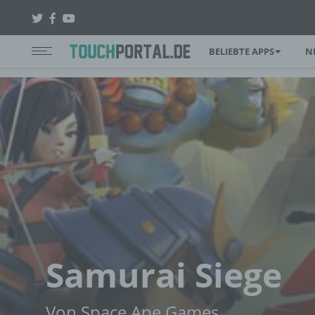
BELIEBTE APPS
N
Samurai Siege
Von Space Ape Games