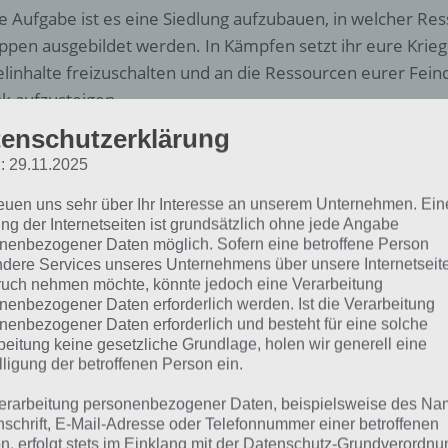
e Aufgabe ist es eine Siedlung aufzubauen, in welcher R
ppen ausgebildet werden. In Kämpfen setzt ihr eure Krieg
elinhalte freizuschalten und an die Ressourcen eurer Fei
k aufzusteigen.
enschutzerklärung
: 29.11.2025
Samurai Siege
reuen uns sehr über Ihr Interesse an unserem Unternehmen. Ein
Entwickler:
Space Ape
Download
ng der Internetseiten ist grundsätzlich ohne jede Angabe
+
Preis:
Kostenlos
QR-Code
nenbezogener Daten möglich. Sofern eine betroffene Person
dere Services unseres Unternehmens über unsere Internetseite
uch nehmen möchte, könnte jedoch eine Verarbeitung
eenshots zu Samurai Siege
nenbezogener Daten erforderlich werden. Ist die Verarbeitung
nenbezogener Daten erforderlich und besteht für eine solche
beitung keine gesetzliche Grundlage, holen wir generell eine
n ihr bei Samurai Siege in einem Bündnis seid, könnt ihr
lligung der betroffenen Person ein.
icken und von den Bündnisvorteilen profitieren. So gibt e
ppenstärke und vieles mehr. Dabei könnt ihr in Samurai 
erarbeitung personenbezogener Daten, beispielsweise des Na
nschrift, E-Mail-Adresse oder Telefonnummer einer betroffenen
treten oder selber eins erstellen.
n, erfolgt stets im Einklang mit der Datenschutz-Grundverordnu