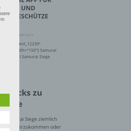
, IPAD UND
e
nsere
ID – BESCHÜTZE
 Um
STADT
-
07. NOVEMBER 2013
d="attachment_12239"
nright" width="150"] Samurai
t das Spiel Samurai Siege
eine
d Tricks zu
den
rliche
 Siege
s
 zu
 in Samurai Siege ziemlich
r
hnell weiterzukommen oder