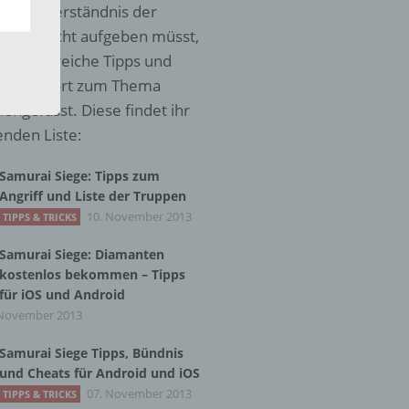
lichen
m beim Verständnis der
it ihr nicht aufgeben müsst,
uch zahlreiche Tipps und
uch ein Wort zum Thema
ngefasst. Diese findet ihr
enden Liste:
 die
Samurai Siege: Tipps zum
Angriff und Liste der Truppen
10. November 2013
TIPPS & TRICKS
Samurai Siege: Diamanten
hren
kostenlos bekommen – Tipps
für iOS und Android
en,
 November 2013
die
Samurai Siege Tipps, Bündnis
oder
und Cheats für Android und iOS
07. November 2013
TIPPS & TRICKS
tung.