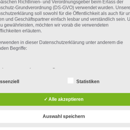
äischen Richtlinien- und Verordnungsgeber beim Erlass der
IPHONE
schutz-Grundverordnung (DS-GVO) verwendet wurden. Unser
schutzerklärung soll sowohl für die Öffentlichkeit als auch für u
ANDRO
n und Geschäftspartner einfach lesbar und verständlich sein.
DEINE 
zu gewährleisten, möchten wir vorab die verwendeten
flichkeiten erläutern.
PAUL STELZER
erwenden in dieser Datenschutzerklärung unter anderem die
[caption i
nden Begriffe:
align="alig
ge von Space Ape Games[/caption] Unsere heutige App des Tages is
iPhone, iPad und Android. Hierbei handelt…
a) personenbezogene Daten
ssenziell
Statistiken
Personenbezogene Daten sind alle Informationen, die sich auf 
pdates, Events und
Tipps un
identifizierte oder identifizierbare natürliche Person (im Folgen
„betroffene Person") beziehen. Als identifizierbar wird eine natü
✓ Alle akzeptieren
eues
Samurai
Person angesehen, die direkt oder indirekt, insbesondere mittel
Zuordnung zu einer Kennung wie einem Namen, zu einer
Kennnummer, zu Standortdaten, zu einer Online-Kennung oder
Auswahl speichern
 Spiele App Samurai Siege haben wir
Teilweise ist es
einem oder mehreren besonderen Merkmalen, die Ausdruck de
physischen, physiologischen, genetischen, psychischen,
der noch keine News verfasst. Sobald wir
kompliziert sc