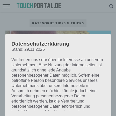
KATEGORIE: TIPPS & TRICKS
Datenschutzerklärung
Stand: 29.11.2025
TIPPS & TRICKS
ICE AGE ADVENTURES: MEHR MUSCHELN
Wir freuen uns sehr über Ihr Interesse an unserem
Unternehmen. Eine Nutzung der Internetseiten ist
UND BEEREN – TIPPS
grundsätzlich ohne jede Angabe
personenbezogener Daten möglich. Sofern eine
betroffene Person besondere Services unseres
Unternehmens über unsere Internetseite in
Anspruch nehmen möchte, könnte jedoch eine
TIPPS & TRICKS
Verarbeitung personenbezogener Daten
ICE AGE ADVENTURES TIPPS, FREUNDE
erforderlich werden. Ist die Verarbeitung
UND CHEATS FÜR ANDROID UND IOS
personenbezogener Daten erforderlich und
besteht für eine solche Verarbeitung keine