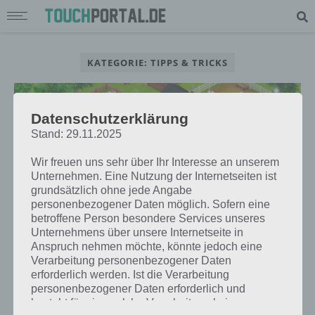
KATEGORIE: TIPPS & TRICKS
Datenschutzerklärung
Stand: 29.11.2025
TIPPS & TRICKS
HAY DAY: TIPPS UND TRICKS FÜR MEHR
Wir freuen uns sehr über Ihr Interesse an unserem
Unternehmen. Eine Nutzung der Internetseiten ist
MÜNZEN IM STRASSENVERKAUF
grundsätzlich ohne jede Angabe
personenbezogener Daten möglich. Sofern eine
betroffene Person besondere Services unseres
Unternehmens über unsere Internetseite in
Anspruch nehmen möchte, könnte jedoch eine
TIPPS & TRICKS
Verarbeitung personenbezogener Daten
HAY DAY TIPPS, TRICKS UND STRATEGIEN
erforderlich werden. Ist die Verarbeitung
FÜR ANDROID, IPHONE UND IPAD
personenbezogener Daten erforderlich und
besteht für eine solche Verarbeitung keine