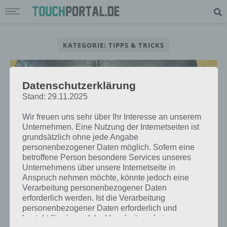
KATEGORIE: TIPPS & TRICKS
Datenschutzerklärung
Stand: 29.11.2025
TIPPS & TRICKS
DRAGONS AUFSTIEG VON BERK: LISTE
Wir freuen uns sehr über Ihr Interesse an unserem
Unternehmen. Eine Nutzung der Internetseiten ist
DER DRACHEN MIT TIPPS
grundsätzlich ohne jede Angabe
personenbezogener Daten möglich. Sofern eine
betroffene Person besondere Services unseres
Unternehmens über unsere Internetseite in
Anspruch nehmen möchte, könnte jedoch eine
TIPPS & TRICKS
Verarbeitung personenbezogener Daten
DRAGONS AUFSTIEG VON BERK: RUNEN
erforderlich werden. Ist die Verarbeitung
KOSTENLOS VERDIENEN – TIPPS
personenbezogener Daten erforderlich und
besteht für eine solche Verarbeitung keine