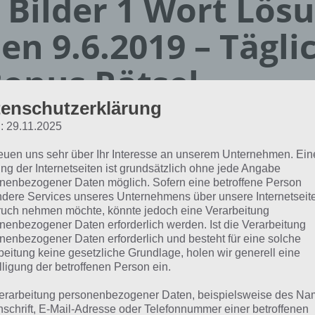
 Bilder 1 Wort Lös
en 9.6.2019 – Tägli
onus Rätsel
enschutzerklärung
Paul Stelzer
: 29.11.2025
01.06.2019
reuen uns sehr über Ihr Interesse an unserem Unternehmen. Ein
App Empfehlung: IQ Test App
ng der Internetseiten ist grundsätzlich ohne jede Angabe
Mit zahlreichen Aufgaben zum Knobeln und Üben
nenbezogener Daten möglich. Sofern eine betroffene Person
dere Services unseres Unternehmens über unsere Internetseite
JETZT KOSTENLOS HERUNTERLADEN
uch nehmen möchte, könnte jedoch eine Verarbeitung
nenbezogener Daten erforderlich werden. Ist die Verarbeitung
nenbezogener Daten erforderlich und besteht für eine solche
 Lösung für das tägliche
BONUS
Rätsel vom 9.6.2019 zu Na
beitung keine gesetzliche Grundlage, holen wir generell eine
der 1 Wort. Wenn du dort aktuell feststeckst, hier die Lösun
lligung der betroffenen Person ein.
erarbeitung personenbezogener Daten, beispielsweise des Na
REPTILIEN
nschrift, E-Mail-Adresse oder Telefonnummer einer betroffenen