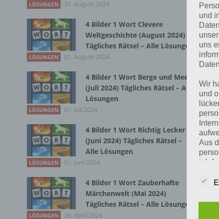
31. August 2024
LÖSUNGEN
Perso
Bei
und i
4 Bilder 1 Wort Clevere
Daten
hab
Weltgeschichte (August 2024)
unser
war
uns e
Tägliches Rätsel – Alle Lösungen
infor
01. August 2024
LÖSUNGEN
Daten
T
4 Bilder 1 Wort Berge und Meer
Wir h
(Juli 2024) Tägliches Rätsel – Alle
und o
Lösungen
lücke
01. Juli 2024
LÖSUNGEN
perso
Inter
4 Bilder 1 Wort Richtig Lecker
aufwe
(Juni 2024) Tägliches Rätsel –
Aus d
Alle Lösungen
perso
telef
01. Juni 2024
LÖSUNGEN
4 Bilder 1 Wort Zauberhafte
E
Märchenwelt (Mai 2024)
Begr
Tägliches Rätsel – Alle Lösungen
29. April 2024
LÖSUNGEN