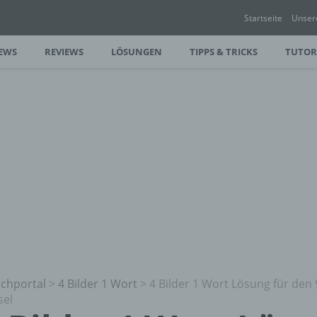
Startseite
Unser
EWS
REVIEWS
LÖSUNGEN
TIPPS & TRICKS
TUTOR
chportal
>
4 Bilder 1 Wort
>
4 Bilder 1 Wort Lösung für den 
sel