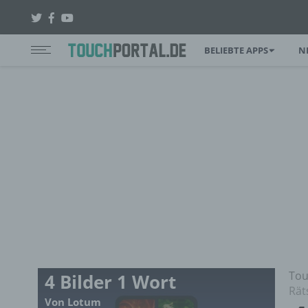
BELIEBTE APPS
N
Tou
4 Bilder 1 Wort
Rät
Von Lotum