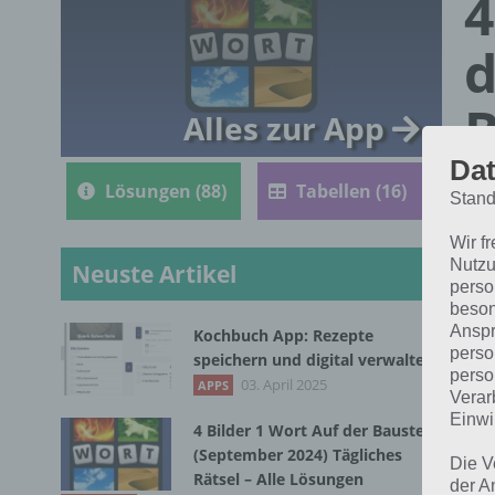
4
d
B
Alles zur App
Dat
Lösungen (88)
Tabellen (16)
Stand
Wir f
Nutzu
Neuste Artikel
perso
beson
Anspr
Kochbuch App: Rezepte
perso
speichern und digital verwalten
perso
Die
03. April 2025
APPS
Verar
Bil
Einwi
4 Bilder 1 Wort Auf der Baustelle
(September 2024) Tägliches
Die V
Rätsel – Alle Lösungen
der A