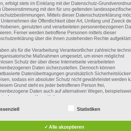
n, erfolgt stets im Einklang mit der Datenschutz-Grundverordnu
 dieser Lösung handelt es sich nämlich um das tägliche B
n Übereinstimmung mit den für uns geltenden landesspezifisch
schutzbestimmungen. Mittels dieser Datenschutzerklärung mö
en wir noch die Links beispielsweise zum täglichen Rätse
 Unternehmen die Öffentlichkeit über Art, Umfang und Zweck de
:
rhobenen, genutzten und verarbeiteten personenbezogenen Da
mieren. Ferner werden betroffene Personen mittels dieser
schutzerklärung über die ihnen zustehenden Rechte aufgeklärt
ägliches Rätsel:
Zur Lösung vom 9.6.2019
aben als für die Verarbeitung Verantwortlicher zahlreiche techn
Rätsel aus dem Jahr 2018:
Schau mal, was vor einem Jahr, a
rganisatorische Maßnahmen umgesetzt, um einen möglichst
gesucht war
nlosen Schutz der über diese Internetseite verarbeiteten
nenbezogenen Daten sicherzustellen. Dennoch können
Zur Übersicht
:
4 Bilder 1 Wort Lösungen zu Namibia im Juni
netbasierte Datenübertragungen grundsätzlich Sicherheitslücke
isen, sodass ein absoluter Schutz nicht gewährleistet werden k
iesem Grund steht es jeder betroffenen Person frei,
nenbezogene Daten auch auf alternativen Wegen, beispielswe
onisch, an uns zu übermitteln.
ssenziell
Statistiken
iffsbestimmungen
✓ Alle akzeptieren