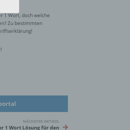
der 1 Wort, doch welche
ssen? Zu bestimmten
iffserklärung!
!
eine
den
rliche
s
 zu
r
portal
lichen
NÄCHSTER ARTIKEL
er 1 Wort Lösung für den