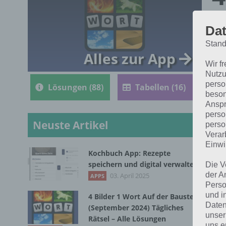
d
Dat
R
Stand
Alles zur App
Wir f
Nutzu
perso
Lösungen (88)
Tabellen (16)
beson
Anspr
perso
Neuste Artikel
perso
Verar
Einwi
Kochbuch App: Rezepte
Die
speichern und digital verwalten
Die V
9.6
der A
03. April 2025
APPS
Perso
und i
4 Bilder 1 Wort Auf der Baustelle
Daten
(September 2024) Tägliches
unser
Rätsel – Alle Lösungen
uns e