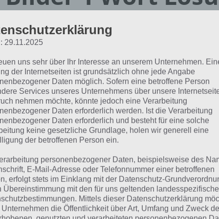
en 9.6.2018 – Tägli
enschutzerklärung
ätsel
: 29.11.2025
reuen uns sehr über Ihr Interesse an unserem Unternehmen. Ein
ng der Internetseiten ist grundsätzlich ohne jede Angabe
Paul Stelzer
nenbezogener Daten möglich. Sofern eine betroffene Person
01.06.2018
dere Services unseres Unternehmens über unsere Internetseite
uch nehmen möchte, könnte jedoch eine Verarbeitung
App Empfehlung: IQ Test App
nenbezogener Daten erforderlich werden. Ist die Verarbeitung
Mit zahlreichen Aufgaben zum Knobeln und Üben
nenbezogener Daten erforderlich und besteht für eine solche
JETZT KOSTENLOS HERUNTERLADEN
beitung keine gesetzliche Grundlage, holen wir generell eine
lligung der betroffenen Person ein.
 Lösung für das tägliche Rätsel zu Philippinen im Juni 2018
erarbeitung personenbezogener Daten, beispielsweise des Na
.2018 lautet:
nschrift, E-Mail-Adresse oder Telefonnummer einer betroffenen
n, erfolgt stets im Einklang mit der Datenschutz-Grundverordnu
n Übereinstimmung mit den für uns geltenden landesspezifisch
ÖL
schutzbestimmungen. Mittels dieser Datenschutzerklärung mö
 Unternehmen die Öffentlichkeit über Art, Umfang und Zweck de
rhobenen, genutzten und verarbeiteten personenbezogenen Da