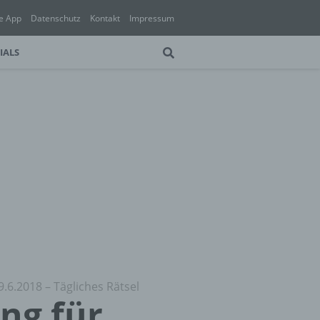
e App
Datenschutz
Kontakt
Impressum
IALS
9.6.2018 – Tägliches Rätsel
ung für