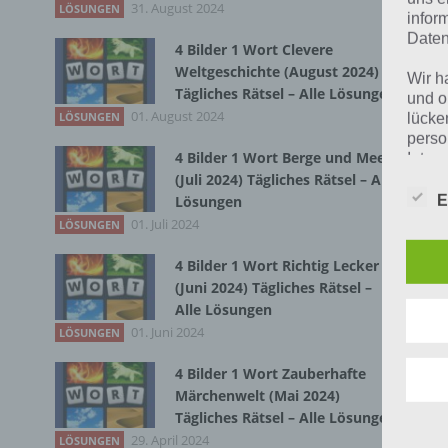
31. August 2024
Zur
LÖSUNGEN
infor
Daten
4 Bilder 1 Wort Clevere
Weltgeschichte (August 2024)
Wir h
Tägliches Rätsel – Alle Lösungen
und o
01. August 2024
LÖSUNGEN
lücke
perso
4 Bilder 1 Wort Berge und Meer
Inter
aufwe
(Juli 2024) Tägliches Rätsel – Alle
Aus d
Lösungen
E
perso
01. Juli 2024
LÖSUNGEN
telef
4 Bilder 1 Wort Richtig Lecker
(Juni 2024) Tägliches Rätsel –
Begr
Alle Lösungen
01. Juni 2024
LÖSUNGEN
Die D
4 Bilder 1 Wort Zauberhafte
Europ
K
Märchenwelt (Mai 2024)
Daten
Daten
Tägliches Rätsel – Alle Lösungen
Ö
Kunde
29. April 2024
LÖSUNGEN