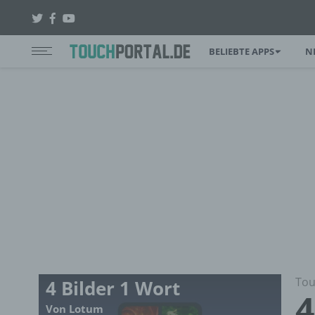
BELIEBTE APPS
N
Tou
4 Bilder 1 Wort
4
Von Lotum