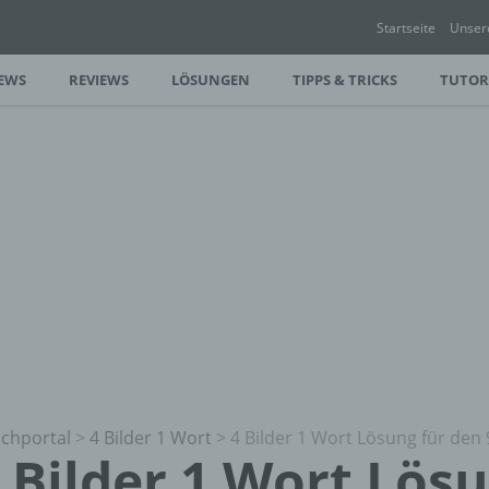
Startseite
Unser
EWS
REVIEWS
LÖSUNGEN
TIPPS & TRICKS
TUTOR
chportal
>
4 Bilder 1 Wort
>
4 Bilder 1 Wort Lösung für den 
 Bilder 1 Wort Lös