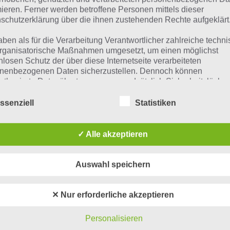
 Übersicht der
4 Bilder 1 Wort Lösungen zu Philippinen im
mieren. Ferner werden betroffene Personen mittels dieser
schutzerklärung über die ihnen zustehenden Rechte aufgeklärt
aben als für die Verarbeitung Verantwortlicher zahlreiche techn
rganisatorische Maßnahmen umgesetzt, um einen möglichst
nlosen Schutz der über diese Internetseite verarbeiteten
nenbezogenen Daten sicherzustellen. Dennoch können
netbasierte Datenübertragungen grundsätzlich Sicherheitslücke
isen, sodass ein absoluter Schutz nicht gewährleistet werden k
iesem Grund steht es jeder betroffenen Person frei,
ssenziell
Statistiken
nenbezogene Daten auch auf alternativen Wegen, beispielswe
onisch, an uns zu übermitteln.
✓ Alle akzeptieren
iffsbestimmungen
Auswahl speichern
atenschutzerklärung beruht auf den Begrifflichkeiten, die durch
äischen Richtlinien- und Verordnungsgeber beim Erlass der
urze Begriffserklärung z
✕ Nur erforderliche akzeptieren
schutz-Grundverordnung (DS-GVO) verwendet wurden. Unser
schutzerklärung soll sowohl für die Öffentlichkeit als auch für u
Personalisieren
l
n und Geschäftspartner einfach lesbar und verständlich sein.