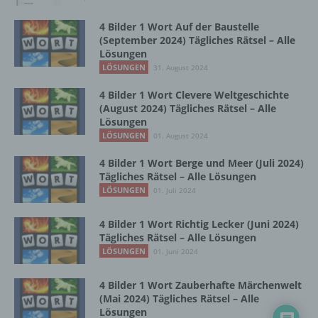
Zusammenhang mit personenbezogenen
Daten wie das Erheben, das Erfassen, die
4 Bilder 1 Wort Auf der Baustelle
Organisation, das Ordnen, die Speicherung,
(September 2024) Tägliches Rätsel – Alle
die Anpassung oder Veränderung, das
Lösungen
Auslesen, das Abfragen, die Verwendung,
LÖSUNGEN
31. August 2024
die Offenlegung durch Übermittlung,
Verbreitung oder eine andere Form der
4 Bilder 1 Wort Clevere Weltgeschichte
(August 2024) Tägliches Rätsel – Alle
Bereitstellung, den Abgleich oder die
Lösungen
Verknüpfung, die Einschränkung, das
LÖSUNGEN
Löschen oder die Vernichtung.
01. August 2024
4 Bilder 1 Wort Berge und Meer (Juli 2024)
Tägliches Rätsel – Alle Lösungen
d) Einschränkung der Verarbeitung
LÖSUNGEN
01. Juli 2024
Einschränkung der Verarbeitung ist die
4 Bilder 1 Wort Richtig Lecker (Juni 2024)
Markierung gespeicherter
Tägliches Rätsel – Alle Lösungen
personenbezogener Daten mit dem Ziel, ihre
LÖSUNGEN
01. Juni 2024
künftige Verarbeitung einzuschränken.
4 Bilder 1 Wort Zauberhafte Märchenwelt
(Mai 2024) Tägliches Rätsel – Alle
e) Profiling
Lösungen