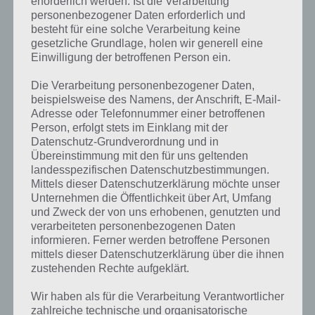
erforderlich werden. Ist die Verarbeitung
personenbezogener Daten erforderlich und
besteht für eine solche Verarbeitung keine
gesetzliche Grundlage, holen wir generell eine
Einwilligung der betroffenen Person ein.
Die Verarbeitung personenbezogener Daten,
beispielsweise des Namens, der Anschrift, E-Mail-
Adresse oder Telefonnummer einer betroffenen
Person, erfolgt stets im Einklang mit der
Datenschutz-Grundverordnung und in
Übereinstimmung mit den für uns geltenden
landesspezifischen Datenschutzbestimmungen.
Mittels dieser Datenschutzerklärung möchte unser
Unternehmen die Öffentlichkeit über Art, Umfang
und Zweck der von uns erhobenen, genutzten und
verarbeiteten personenbezogenen Daten
Kurze Begriffserklärung zur Lösung Hand
informieren. Ferner werden betroffene Personen
mittels dieser Datenschutzerklärung über die ihnen
zustehenden Rechte aufgeklärt.
Hand ist die Lösung für das tägliche Bonus Rätsel am 9.10.2023 in 4
Bilder 1 Wort, doch welche Bedeutung hat dieses eigentlich und was
Wir haben als für die Verarbeitung Verantwortlicher
gibt es dazu zu wissen? Passt das Wort auch zu Hier spukts? Zu
zahlreiche technische und organisatorische
bestimmten Lösungen präsentieren wir daher auch immer eine