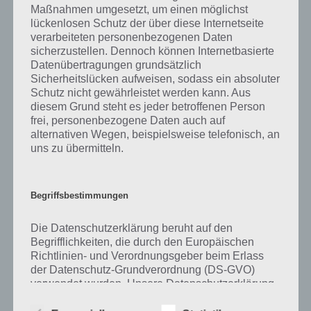
Maßnahmen umgesetzt, um einen möglichst
kurze Begriffserklärung!
lückenlosen Schutz der über diese Internetseite
verarbeiteten personenbezogenen Daten
sicherzustellen. Dennoch können Internetbasierte
Zu Hand haben wir zunächst keine weiteren Informationen parat!
Datenübertragungen grundsätzlich
Sicherheitslücken aufweisen, sodass ein absoluter
Schutz nicht gewährleistet werden kann. Aus
diesem Grund steht es jeder betroffenen Person
Auf WhatsApp teilen
Teilen auf Facebook
frei, personenbezogene Daten auch auf
alternativen Wegen, beispielsweise telefonisch, an
Tweet auf Twitter
uns zu übermitteln.
Begriffsbestimmungen
Mehr Artikel hier auf Touchportal
Die Datenschutzerklärung beruht auf den
Begrifflichkeiten, die durch den Europäischen
Richtlinien- und Verordnungsgeber beim Erlass
der Datenschutz-Grundverordnung (DS-GVO)
verwendet wurden. Unsere Datenschutzerklärung
soll sowohl für die Öffentlichkeit als auch für