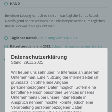
HAND
Bei dieser Lösung handelt es sich um das tägliche Bonus Rätsel.
Nachfolgend haben wir noch die Links beispielsweise zum täglichen
Rätsel und was 2021 gesucht war:
Tägliches Rätsel:
Zur Lösung vom 9.10.2023
Rätsel aus dem Jahr 2022:
Schau mal, was vor einem Jahr, im
Oktober 2022, als Lösung gesucht war
Datenschutzerklärung
Zur Übersicht
:
4 Bilder 1 Wort Lösungen zu Hier spukts im
Stand: 29.11.2025
Oktober 2023
!
Wir freuen uns sehr über Ihr Interesse an unserem
Unternehmen. Eine Nutzung der Internetseiten ist
grundsätzlich ohne jede Angabe
personenbezogener Daten möglich. Sofern eine
betroffene Person besondere Services unseres
Unternehmens über unsere Internetseite in
Anspruch nehmen möchte, könnte jedoch eine
Verarbeitung personenbezogener Daten