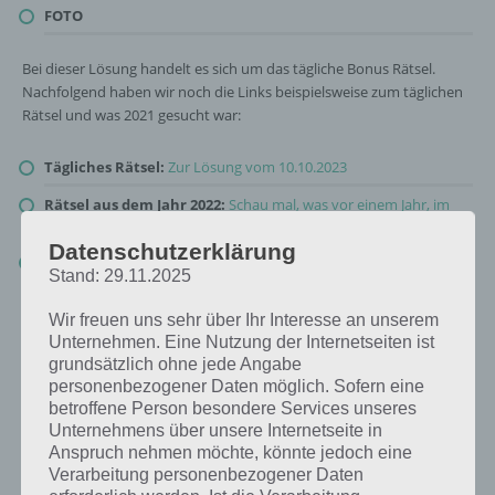
FOTO
Bei dieser Lösung handelt es sich um das tägliche Bonus Rätsel.
Nachfolgend haben wir noch die Links beispielsweise zum täglichen
Rätsel und was 2021 gesucht war:
Tägliches Rätsel:
Zur Lösung vom 10.10.2023
Rätsel aus dem Jahr 2022:
Schau mal, was vor einem Jahr, im
Oktober 2022, als Lösung gesucht war
Datenschutzerklärung
Zur Übersicht
:
4 Bilder 1 Wort Lösungen zu Hier spukts im
Stand: 29.11.2025
Oktober 2023
!
Wir freuen uns sehr über Ihr Interesse an unserem
Unternehmen. Eine Nutzung der Internetseiten ist
grundsätzlich ohne jede Angabe
personenbezogener Daten möglich. Sofern eine
betroffene Person besondere Services unseres
Unternehmens über unsere Internetseite in
Anspruch nehmen möchte, könnte jedoch eine
Verarbeitung personenbezogener Daten