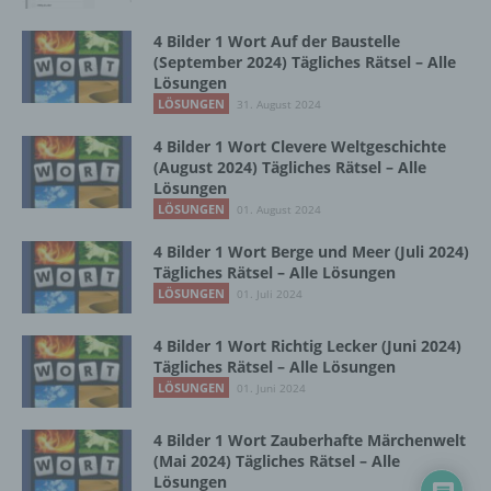
Zusammenhang mit personenbezogenen
Daten wie das Erheben, das Erfassen, die
4 Bilder 1 Wort Auf der Baustelle
Organisation, das Ordnen, die Speicherung,
(September 2024) Tägliches Rätsel – Alle
die Anpassung oder Veränderung, das
Lösungen
Auslesen, das Abfragen, die Verwendung,
LÖSUNGEN
31. August 2024
die Offenlegung durch Übermittlung,
Verbreitung oder eine andere Form der
4 Bilder 1 Wort Clevere Weltgeschichte
(August 2024) Tägliches Rätsel – Alle
Bereitstellung, den Abgleich oder die
Lösungen
Verknüpfung, die Einschränkung, das
LÖSUNGEN
Löschen oder die Vernichtung.
01. August 2024
4 Bilder 1 Wort Berge und Meer (Juli 2024)
Tägliches Rätsel – Alle Lösungen
d) Einschränkung der Verarbeitung
LÖSUNGEN
01. Juli 2024
Einschränkung der Verarbeitung ist die
4 Bilder 1 Wort Richtig Lecker (Juni 2024)
Markierung gespeicherter
Tägliches Rätsel – Alle Lösungen
personenbezogener Daten mit dem Ziel, ihre
LÖSUNGEN
01. Juni 2024
künftige Verarbeitung einzuschränken.
4 Bilder 1 Wort Zauberhafte Märchenwelt
(Mai 2024) Tägliches Rätsel – Alle
e) Profiling
Lösungen