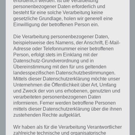
erforderlich werden. Ist die Verarbeitung
personenbezogener Daten erforderlich und
besteht für eine solche Verarbeitung keine
gesetzliche Grundlage, holen wir generell eine
Einwilligung der betroffenen Person ein.
Die Verarbeitung personenbezogener Daten,
beispielsweise des Namens, der Anschrift, E-Mail-
Adresse oder Telefonnummer einer betroffenen
Person, erfolgt stets im Einklang mit der
Datenschutz-Grundverordnung und in
Übereinstimmung mit den für uns geltenden
landesspezifischen Datenschutzbestimmungen.
Mittels dieser Datenschutzerklärung möchte unser
Unternehmen die Öffentlichkeit über Art, Umfang
und Zweck der von uns erhobenen, genutzten und
verarbeiteten personenbezogenen Daten
Kurze Begriffserklärung zur Lösung Foto
informieren. Ferner werden betroffene Personen
mittels dieser Datenschutzerklärung über die ihnen
zustehenden Rechte aufgeklärt.
Foto ist die Lösung für das tägliche Bonus Rätsel am 10.10.2023 in 4
Bilder 1 Wort, doch welche Bedeutung hat dieses eigentlich und was
Wir haben als für die Verarbeitung Verantwortlicher
gibt es dazu zu wissen? Passt das Wort auch zu Hier spukts? Zu
zahlreiche technische und organisatorische
bestimmten Lösungen präsentieren wir daher auch immer eine