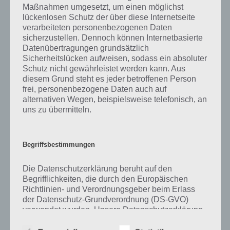
Maßnahmen umgesetzt, um einen möglichst
kurze Begriffserklärung!
lückenlosen Schutz der über diese Internetseite
verarbeiteten personenbezogenen Daten
sicherzustellen. Dennoch können Internetbasierte
Zu Foto haben wir zunächst keine weiteren Informationen parat!
Datenübertragungen grundsätzlich
Sicherheitslücken aufweisen, sodass ein absoluter
Schutz nicht gewährleistet werden kann. Aus
diesem Grund steht es jeder betroffenen Person
Auf WhatsApp teilen
Teilen auf Facebook
frei, personenbezogene Daten auch auf
alternativen Wegen, beispielsweise telefonisch, an
Tweet auf Twitter
uns zu übermitteln.
Begriffsbestimmungen
Mehr Artikel hier auf Touchportal
Die Datenschutzerklärung beruht auf den
Begrifflichkeiten, die durch den Europäischen
Richtlinien- und Verordnungsgeber beim Erlass
der Datenschutz-Grundverordnung (DS-GVO)
verwendet wurden. Unsere Datenschutzerklärung
soll sowohl für die Öffentlichkeit als auch für