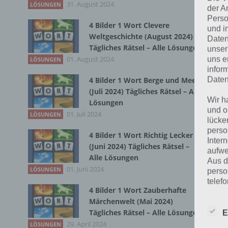
31. August 2024
Du 
LÖSUNGEN
der A
Perso
4 Bilder 1 Wort Clevere
und i
Weltgeschichte (August 2024)
Daten
Tägliches Rätsel – Alle Lösungen
unser
01. August 2024
uns e
LÖSUNGEN
infor
Daten
4 Bilder 1 Wort Berge und Meer
(Juli 2024) Tägliches Rätsel – Alle
Wir h
Lösungen
und o
01. Juli 2024
LÖSUNGEN
lücke
perso
4 Bilder 1 Wort Richtig Lecker
Inter
K
(Juni 2024) Tägliches Rätsel –
aufwe
Alle Lösungen
Aus d
R
01. Juni 2024
LÖSUNGEN
perso
telef
4 Bilder 1 Wort Zauberhafte
Märchenwelt (Mai 2024)
Rei
Tägliches Rätsel – Alle Lösungen
E
wel
Begr
29. April 2024
LÖSUNGEN