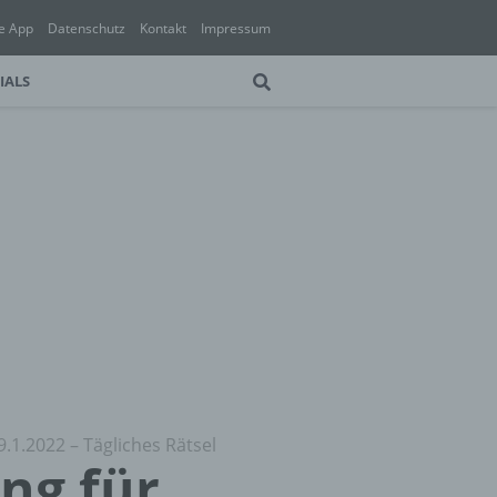
e App
Datenschutz
Kontakt
Impressum
IALS
9.1.2022 – Tägliches Rätsel
ung für