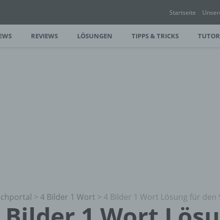
Startseite
Unser
EWS
REVIEWS
LÖSUNGEN
TIPPS & TRICKS
TUTOR
chportal
>
4 Bilder 1 Wort
>
4 Bilder 1 Wort Lösung für den 
 Bilder 1 Wort Lös