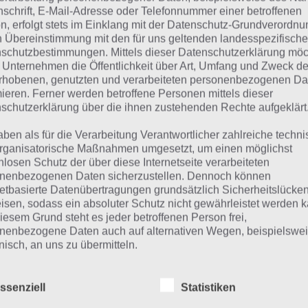
suchst eine andere Lösung?
nschrift, E-Mail-Adresse oder Telefonnummer einer betroffenen
n, erfolgt stets im Einklang mit der Datenschutz-Grundverordnu
n Übereinstimmung mit den für uns geltenden landesspezifisch
Tägliches BONUS Rätsel:
Zur Lösung vom 9.1.2022
schutzbestimmungen. Mittels dieser Datenschutzerklärung mö
 Unternehmen die Öffentlichkeit über Art, Umfang und Zweck de
Rätsel aus dem Jahr 2021:
Schau mal, was vor einem Jahr, i
rhobenen, genutzten und verarbeiteten personenbezogenen Da
gesucht war
mieren. Ferner werden betroffene Personen mittels dieser
schutzerklärung über die ihnen zustehenden Rechte aufgeklärt
Zur Übersicht
:
4 Bilder 1 Wort Lösungen zu Reise durch die 
aben als für die Verarbeitung Verantwortlicher zahlreiche techn
rganisatorische Maßnahmen umgesetzt, um einen möglichst
nlosen Schutz der über diese Internetseite verarbeiteten
nenbezogenen Daten sicherzustellen. Dennoch können
netbasierte Datenübertragungen grundsätzlich Sicherheitslücke
urze Begriffserklärung z
isen, sodass ein absoluter Schutz nicht gewährleistet werden k
iesem Grund steht es jeder betroffenen Person frei,
eise
nenbezogene Daten auch auf alternativen Wegen, beispielswe
onisch, an uns zu übermitteln.
se ist die Lösung für das tägliche Rätsel am 9.1.2022 in 4 
ssenziell
Statistiken
che Bedeutung hat dieses eigentlich und was gibt es dazu 
iffsbestimmungen