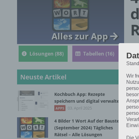
d
R
Alles zur App
Lösungen (88)
Tabellen (16)
Dat
Stand
Neuste Artikel
Wir f
Nutzu
perso
Kochbuch App: Rezepte
beson
Die
Anspr
speichern und digital verwalten
perso
202
03. April 2025
APPS
perso
Verar
4 Bilder 1 Wort Auf der Baustelle
Einwi
(September 2024) Tägliches
Rätsel – Alle Lösungen
Die V