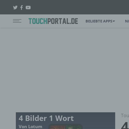
BELIEBTE APPS
N
Tou
4 Bilder 1 Wort
4
Von Lotum