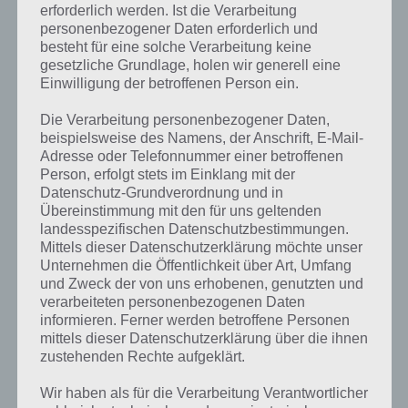
erforderlich werden. Ist die Verarbeitung
personenbezogener Daten erforderlich und
besteht für eine solche Verarbeitung keine
gesetzliche Grundlage, holen wir generell eine
Einwilligung der betroffenen Person ein.
Die Verarbeitung personenbezogener Daten,
beispielsweise des Namens, der Anschrift, E-Mail-
Adresse oder Telefonnummer einer betroffenen
Person, erfolgt stets im Einklang mit der
Datenschutz-Grundverordnung und in
Übereinstimmung mit den für uns geltenden
landesspezifischen Datenschutzbestimmungen.
Mittels dieser Datenschutzerklärung möchte unser
Unternehmen die Öffentlichkeit über Art, Umfang
und Zweck der von uns erhobenen, genutzten und
verarbeiteten personenbezogenen Daten
Kurze Begriffserklärung zur Lösung
informieren. Ferner werden betroffene Personen
Kultur
mittels dieser Datenschutzerklärung über die ihnen
zustehenden Rechte aufgeklärt.
Kultur ist die Lösung für das tägliche Bonus Rätsel am 9.1.2022 in 4
Wir haben als für die Verarbeitung Verantwortlicher
Bilder 1 Wort, doch welche Bedeutung hat dieses eigentlich und was