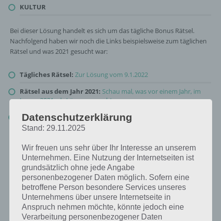
KULTUR
Bei dieser Lösung handelt es sich um das tägliche Bonus Rätsel.
Nachfolgend haben wir noch die Links beispielsweise zum täglichen
Rätsel und was 2021 gesucht war:
Tägliches Rätsel:
Zur Lösung vom 9.1.2022
Rätsel aus dem Jahr 2021:
Schau mal, was vor einem Jahr, im
Januar 2021, als Lösung gesucht war
Datenschutzerklärung
Zur Übersicht
:
4 Bilder 1 Wort Lösungen zu Reise durch die Zeit
im Januar 2022
!
Stand: 29.11.2025
Wir freuen uns sehr über Ihr Interesse an unserem
Unternehmen. Eine Nutzung der Internetseiten ist
grundsätzlich ohne jede Angabe
personenbezogener Daten möglich. Sofern eine
betroffene Person besondere Services unseres
Unternehmens über unsere Internetseite in
Anspruch nehmen möchte, könnte jedoch eine
Verarbeitung personenbezogener Daten