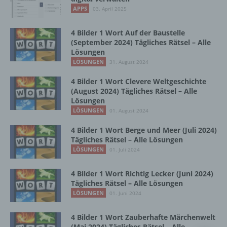
Vorgang oder jede solche Vorgangsreihe im
APPS
03. April 2025
Zusammenhang mit personenbezogenen
Daten wie das Erheben, das Erfassen, die
Organisation, das Ordnen, die Speicherung,
4 Bilder 1 Wort Auf der Baustelle
die Anpassung oder Veränderung, das
(September 2024) Tägliches Rätsel – Alle
Lösungen
Auslesen, das Abfragen, die Verwendung,
die Offenlegung durch Übermittlung,
LÖSUNGEN
31. August 2024
Verbreitung oder eine andere Form der
4 Bilder 1 Wort Clevere Weltgeschichte
Bereitstellung, den Abgleich oder die
(August 2024) Tägliches Rätsel – Alle
Verknüpfung, die Einschränkung, das
Lösungen
Löschen oder die Vernichtung.
LÖSUNGEN
01. August 2024
4 Bilder 1 Wort Berge und Meer (Juli 2024)
d) Einschränkung der Verarbeitung
Tägliches Rätsel – Alle Lösungen
LÖSUNGEN
01. Juli 2024
Einschränkung der Verarbeitung ist die
Markierung gespeicherter
4 Bilder 1 Wort Richtig Lecker (Juni 2024)
personenbezogener Daten mit dem Ziel, ihre
Tägliches Rätsel – Alle Lösungen
künftige Verarbeitung einzuschränken.
LÖSUNGEN
01. Juni 2024
4 Bilder 1 Wort Zauberhafte Märchenwelt
e) Profiling
(Mai 2024) Tägliches Rätsel – Alle