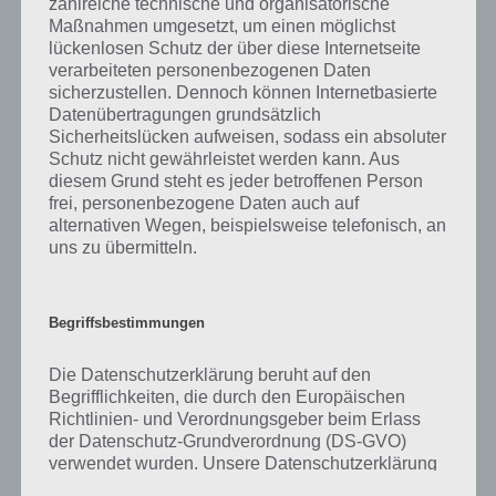
zahlreiche technische und organisatorische
gibt es dazu zu wissen? Passt das Wort auch zu Reise durch die Zeit?
Maßnahmen umgesetzt, um einen möglichst
Zu bestimmten Lösungen präsentieren wir daher auch immer eine
lückenlosen Schutz der über diese Internetseite
kurze Begriffserklärung!
verarbeiteten personenbezogenen Daten
sicherzustellen. Dennoch können Internetbasierte
Zu Kultur haben wir zunächst keine weiteren Informationen parat!
Datenübertragungen grundsätzlich
Sicherheitslücken aufweisen, sodass ein absoluter
Schutz nicht gewährleistet werden kann. Aus
diesem Grund steht es jeder betroffenen Person
frei, personenbezogene Daten auch auf
Auf WhatsApp teilen
Teilen auf Facebook
alternativen Wegen, beispielsweise telefonisch, an
uns zu übermitteln.
Tweet auf Twitter
Begriffsbestimmungen
Mehr Artikel hier auf Touchportal
Die Datenschutzerklärung beruht auf den
Begrifflichkeiten, die durch den Europäischen
Richtlinien- und Verordnungsgeber beim Erlass
der Datenschutz-Grundverordnung (DS-GVO)
verwendet wurden. Unsere Datenschutzerklärung
soll sowohl für die Öffentlichkeit als auch für