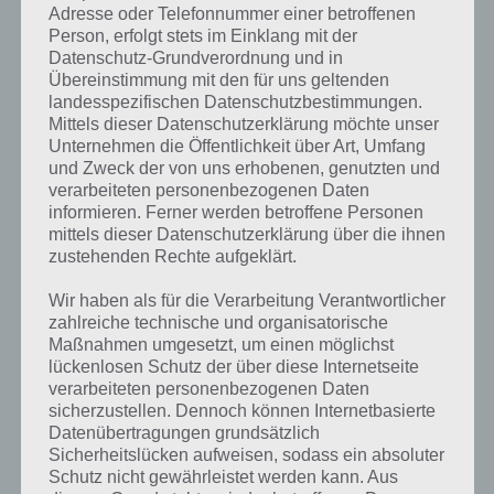
Adresse oder Telefonnummer einer betroffenen
Person, erfolgt stets im Einklang mit der
Datenschutz-Grundverordnung und in
Übereinstimmung mit den für uns geltenden
landesspezifischen Datenschutzbestimmungen.
Mittels dieser Datenschutzerklärung möchte unser
Unternehmen die Öffentlichkeit über Art, Umfang
und Zweck der von uns erhobenen, genutzten und
verarbeiteten personenbezogenen Daten
informieren. Ferner werden betroffene Personen
mittels dieser Datenschutzerklärung über die ihnen
zustehenden Rechte aufgeklärt.
Kurze Begriffserklärung zur Lösung
Wir haben als für die Verarbeitung Verantwortlicher
zahlreiche technische und organisatorische
Schach
Maßnahmen umgesetzt, um einen möglichst
lückenlosen Schutz der über diese Internetseite
Schach ist die Lösung für das tägliche Rätsel am 8.9.2019 in 4 Bilder 1
verarbeiteten personenbezogenen Daten
Wort, doch welche Bedeutung hat dieses eigentlich und was gibt es
sicherzustellen. Dennoch können Internetbasierte
dazu zu wissen? Passt das Wort auch zu Chile? Zu bestimmten
Datenübertragungen grundsätzlich
Lösungen präsentieren wir daher auch immer eine kurze
Sicherheitslücken aufweisen, sodass ein absoluter
Begriffserklärung!
Schutz nicht gewährleistet werden kann. Aus