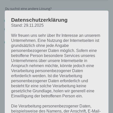
Du suchst eine andere Lösung?
Datenschutzerklärung
Tägliches BONUS Rätsel:
Zur Lösung vom 8.9.2019
Stand: 29.11.2025
Rätsel aus dem Jahr 2018:
Schau mal, was vor einem Jahr, am
8.9.2018, als Lösung gesucht war
Wir freuen uns sehr über Ihr Interesse an unserem
Unternehmen. Eine Nutzung der Internetseiten ist
Zur Übersicht
:
4 Bilder 1 Wort Lösungen zu Chile im September
grundsätzlich ohne jede Angabe
2019
!
personenbezogener Daten möglich. Sofern eine
betroffene Person besondere Services unseres
Unternehmens über unsere Internetseite in
Anspruch nehmen möchte, könnte jedoch eine
Verarbeitung personenbezogener Daten
erforderlich werden. Ist die Verarbeitung
personenbezogener Daten erforderlich und
besteht für eine solche Verarbeitung keine
gesetzliche Grundlage, holen wir generell eine
Einwilligung der betroffenen Person ein.
Die Verarbeitung personenbezogener Daten,
beispielsweise des Namens, der Anschrift, E-Mail-