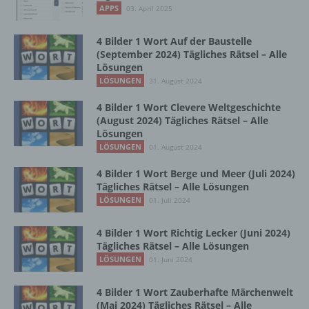
b) betroffene Person
APPS
03. April 2025
Betroffene Person ist jede identifizierte oder
4 Bilder 1 Wort Auf der Baustelle
identifizierbare natürliche Person, deren
(September 2024) Tägliches Rätsel – Alle
personenbezogene Daten von dem für die
Lösungen
Verarbeitung Verantwortlichen verarbeitet
LÖSUNGEN
31. August 2024
werden.
4 Bilder 1 Wort Clevere Weltgeschichte
(August 2024) Tägliches Rätsel – Alle
Lösungen
c) Verarbeitung
LÖSUNGEN
01. August 2024
4 Bilder 1 Wort Berge und Meer (Juli 2024)
Verarbeitung ist jeder mit oder ohne Hilfe
Tägliches Rätsel – Alle Lösungen
automatisierter Verfahren ausgeführte
LÖSUNGEN
Vorgang oder jede solche Vorgangsreihe im
01. Juli 2024
Zusammenhang mit personenbezogenen
Daten wie das Erheben, das Erfassen, die
4 Bilder 1 Wort Richtig Lecker (Juni 2024)
Organisation, das Ordnen, die Speicherung,
Tägliches Rätsel – Alle Lösungen
die Anpassung oder Veränderung, das
LÖSUNGEN
01. Juni 2024
Auslesen, das Abfragen, die Verwendung,
die Offenlegung durch Übermittlung,
4 Bilder 1 Wort Zauberhafte Märchenwelt
Verbreitung oder eine andere Form der
(Mai 2024) Tägliches Rätsel – Alle