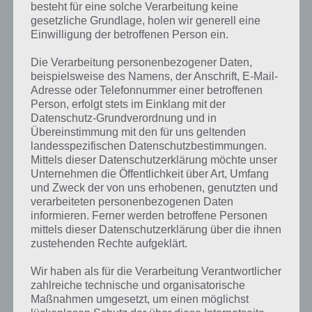
besteht für eine solche Verarbeitung keine
gesetzliche Grundlage, holen wir generell eine
Einwilligung der betroffenen Person ein.
Die Verarbeitung personenbezogener Daten,
beispielsweise des Namens, der Anschrift, E-Mail-
Adresse oder Telefonnummer einer betroffenen
Person, erfolgt stets im Einklang mit der
Datenschutz-Grundverordnung und in
Übereinstimmung mit den für uns geltenden
landesspezifischen Datenschutzbestimmungen.
Mittels dieser Datenschutzerklärung möchte unser
Unternehmen die Öffentlichkeit über Art, Umfang
Kurze Begriffserklärung zur Lösung Held
und Zweck der von uns erhobenen, genutzten und
verarbeiteten personenbezogenen Daten
informieren. Ferner werden betroffene Personen
Held ist die Lösung für das tägliche Rätsel am 8.3.2022 in 4 Bilder 1
mittels dieser Datenschutzerklärung über die ihnen
Wort, doch welche Bedeutung hat dieses eigentlich und was gibt es
zustehenden Rechte aufgeklärt.
dazu zu wissen? Passt das Wort auch zu Licht, Kamera, Action? Zu
bestimmten Lösungen präsentieren wir daher auch immer eine
Wir haben als für die Verarbeitung Verantwortlicher
kurze Begriffserklärung!
zahlreiche technische und organisatorische
Maßnahmen umgesetzt, um einen möglichst