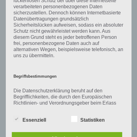
lückenlosen Schutz der über diese Internetseite
Zu Held haben wir zunächst keine weiteren Informationen parat!
verarbeiteten personenbezogenen Daten
sicherzustellen. Dennoch können Internetbasierte
Datenübertragungen grundsätzlich
Sicherheitslücken aufweisen, sodass ein absoluter
Auf WhatsApp teilen
Teilen auf Facebook
Schutz nicht gewährleistet werden kann. Aus
diesem Grund steht es jeder betroffenen Person
frei, personenbezogene Daten auch auf
Tweet auf Twitter
alternativen Wegen, beispielsweise telefonisch, an
uns zu übermitteln.
Mehr Artikel hier auf Touchportal
Begriffsbestimmungen
Die Datenschutzerklärung beruht auf den
Begrifflichkeiten, die durch den Europäischen
Richtlinien- und Verordnungsgeber beim Erlass
der Datenschutz-Grundverordnung (DS-GVO)
verwendet wurden. Unsere Datenschutzerklärung
Essenziell
Statistiken
soll sowohl für die Öffentlichkeit als auch für
unsere Kunden und Geschäftspartner einfach
lesbar und verständlich sein. Um dies zu