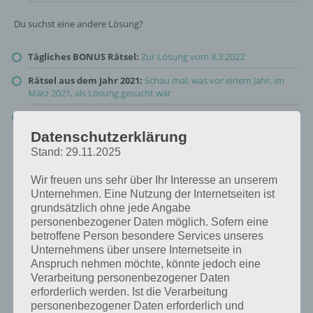
Du suchst eine andere Lösung?
Tägliches BONUS Rätsel:
Zur Lösung vom 8.3.2022
Rätsel aus dem Jahr 2021:
Schau mal, was vor einem Jahr, im
März 2021, als Lösung gesucht war
Zur Übersicht
:
4 Bilder 1 Wort Lösungen zu Licht, Kamera,
Action im März 2022
!
Datenschutzerklärung
Stand: 29.11.2025
Wir freuen uns sehr über Ihr Interesse an unserem
Unternehmen. Eine Nutzung der Internetseiten ist
grundsätzlich ohne jede Angabe
personenbezogener Daten möglich. Sofern eine
betroffene Person besondere Services unseres
Unternehmens über unsere Internetseite in
Anspruch nehmen möchte, könnte jedoch eine
Verarbeitung personenbezogener Daten
erforderlich werden. Ist die Verarbeitung
personenbezogener Daten erforderlich und