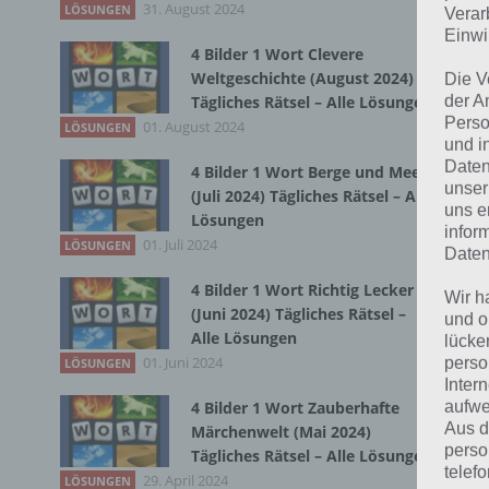
31. August 2024
Zur
LÖSUNGEN
Verar
Einwi
4 Bilder 1 Wort Clevere
Weltgeschichte (August 2024)
Die V
der A
Tägliches Rätsel – Alle Lösungen
Perso
01. August 2024
LÖSUNGEN
und i
Daten
4 Bilder 1 Wort Berge und Meer
unser
(Juli 2024) Tägliches Rätsel – Alle
uns e
Lösungen
infor
01. Juli 2024
LÖSUNGEN
Daten
4 Bilder 1 Wort Richtig Lecker
Wir h
(Juni 2024) Tägliches Rätsel –
und o
Alle Lösungen
lücke
01. Juni 2024
perso
LÖSUNGEN
Inter
aufwe
4 Bilder 1 Wort Zauberhafte
K
Aus d
Märchenwelt (Mai 2024)
perso
Tägliches Rätsel – Alle Lösungen
B
telef
29. April 2024
LÖSUNGEN