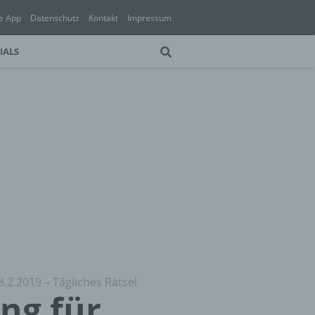
e App
Datenschutz
Kontakt
Impressum
IALS
8.2.2019 – Tägliches Rätsel
ung für