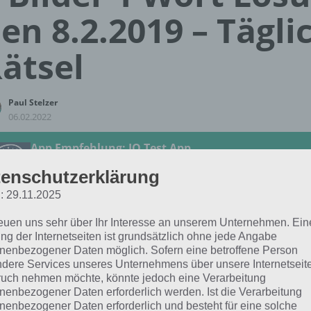
en 8.2.2019 – Tägli
ätsel
Paul Stelzer
06.02.2022
App Empfehlung: IQ Test App
Mit zahlreichen Aufgaben zum Knobeln und Üben
enschutzerklärung
JETZT KOSTENLOS HERUNTERLADEN
: 29.11.2025
 Lösung für das tägliche Rätsel vom 8.2.2019 zu China im 
reuen uns sehr über Ihr Interesse an unserem Unternehmen. Ein
ng der Internetseiten ist grundsätzlich ohne jede Angabe
ort. Wenn du dort aktuell feststeckst, hier die Lösung für 
nenbezogener Daten möglich. Sofern eine betroffene Person
dere Services unseres Unternehmens über unsere Internetseite
BOGEN
uch nehmen möchte, könnte jedoch eine Verarbeitung
nenbezogener Daten erforderlich werden. Ist die Verarbeitung
nenbezogener Daten erforderlich und besteht für eine solche