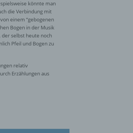
ispielsweise könnte man
s
uch die Verbindung mit
 zu
s von einem “gebogenen
r
hen Bogen in der Musik
 der selbst heute noch
lichen
lich Pfeil und Bogen zu
ungen relativ
urch Erzählungen aus
 die
hren