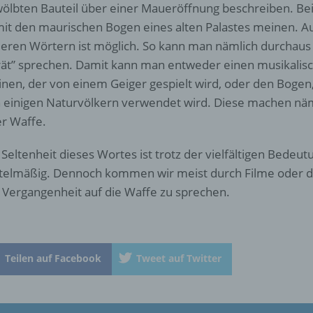
ölbten Bauteil über einer Maueröffnung beschreiben. Be
Person angesehen, die direkt oder indirekt, insbesondere mittel
it den maurischen Bogen eines alten Palastes meinen. A
Zuordnung zu einer Kennung wie einem Namen, zu einer
Kennnummer, zu Standortdaten, zu einer Online-Kennung oder
eren Wörtern ist möglich. So kann man nämlich durchau
einem oder mehreren besonderen Merkmalen, die Ausdruck de
ät” sprechen. Damit kann man entweder einen musikalisc
physischen, physiologischen, genetischen, psychischen,
nen, der von einem Geiger gespielt wird, oder den Bogen,
wirtschaftlichen, kulturellen oder sozialen Identität dieser natür
Person sind, identifiziert werden kann.
 einigen Naturvölkern verwendet wird. Diese machen näm
er Waffe.
b) betroffene Person
 Seltenheit dieses Wortes ist trotz der vielfältigen Bedeut
telmäßig. Dennoch kommen wir meist durch Filme oder d
Betroffene Person ist jede identifizierte oder identifizierbare
 Vergangenheit auf die Waffe zu sprechen.
natürliche Person, deren personenbezogene Daten von dem für
Verarbeitung Verantwortlichen verarbeitet werden.
c) Verarbeitung
Teilen auf Facebook
Tweet auf Twitter
Verarbeitung ist jeder mit oder ohne Hilfe automatisierter Verfa
ausgeführte Vorgang oder jede solche Vorgangsreihe im