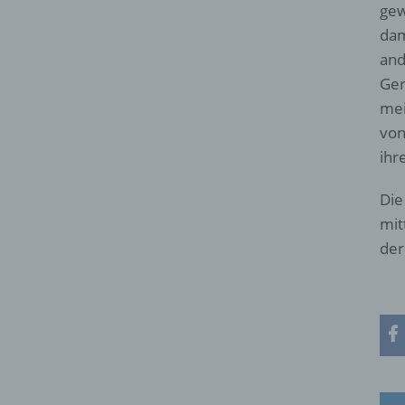
gew
dam
and
Ger
mei
von
ihr
Die
mit
der