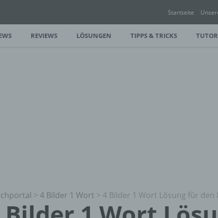
Startseite
Unser
EWS
REVIEWS
LÖSUNGEN
TIPPS & TRICKS
TUTOR
chportal
>
4 Bilder 1 Wort
>
4 Bilder 1 Wort Lösung für den 
 Bilder 1 Wort Lös