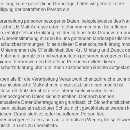
 Übersicht der
4 Bilder 1 Wort Lösungen zu China im Feb
beitung keine gesetzliche Grundlage, holen wir generell eine
lligung der betroffenen Person ein.
erarbeitung personenbezogener Daten, beispielsweise des Na
nschrift, E-Mail-Adresse oder Telefonnummer einer betroffenen
n, erfolgt stets im Einklang mit der Datenschutz-Grundverordnu
n Übereinstimmung mit den für uns geltenden landesspezifisch
schutzbestimmungen. Mittels dieser Datenschutzerklärung mö
 Unternehmen die Öffentlichkeit über Art, Umfang und Zweck de
rhobenen, genutzten und verarbeiteten personenbezogenen Da
mieren. Ferner werden betroffene Personen mittels dieser
schutzerklärung über die ihnen zustehenden Rechte aufgeklärt
aben als für die Verarbeitung Verantwortlicher zahlreiche techn
rganisatorische Maßnahmen umgesetzt, um einen möglichst
nlosen Schutz der über diese Internetseite verarbeiteten
nenbezogenen Daten sicherzustellen. Dennoch können
netbasierte Datenübertragungen grundsätzlich Sicherheitslücke
isen, sodass ein absoluter Schutz nicht gewährleistet werden k
urze Begriffserklärung z
iesem Grund steht es jeder betroffenen Person frei,
nenbezogene Daten auch auf alternativen Wegen, beispielswe
ogen
onisch, an uns zu übermitteln.