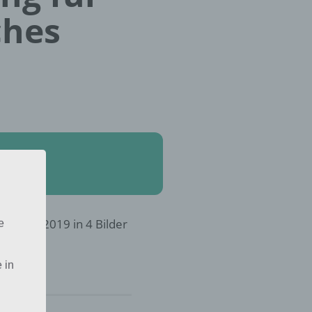
ches
Februar 2019 in 4 Bilder
e
dich:
 in