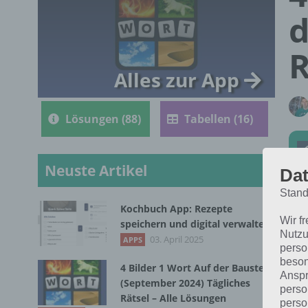
d
R
Alles zur App
Lösungen (88)
Tabellen (16)
Neuste Artikel
Dat
Stand
Kochbuch App: Rezepte
Die
Wir f
speichern und digital verwalten
Nutzu
1 W
03. April 2025
APPS
perso
beson
4 Bilder 1 Wort Auf der Baustelle
Anspr
(September 2024) Tägliches
perso
Rätsel – Alle Lösungen
perso