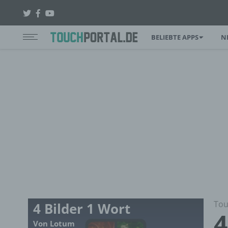
BELIEBTE APPS
N
Tou
4 Bilder 1 Wort
4
Von Lotum