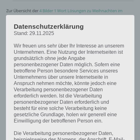
Zur Übersicht der
4 Bilder 1 Wort Lösungen zu Weihnachten im
Dezember 2018
!
Datenschutzerklärung
Kurze Begriffserklärung zur Lösung Bildung
Stand: 29.11.2025
Bildung ist die Lösung für das tägliche Rätsel am 8.12.2018 in 4 Bilder
Wir freuen uns sehr über Ihr Interesse an unserem
1 Wort, doch welche Bedeutung hat dieses eigentlich und was gibt es
Unternehmen. Eine Nutzung der Internetseiten ist
dazu zu wissen? Passt das Wort auch zu Weihnachten? Zu
grundsätzlich ohne jede Angabe
bestimmten Lösungen präsentieren wir daher auch immer eine
personenbezogener Daten möglich. Sofern eine
kurze Begriffserklärung!
betroffene Person besondere Services unseres
Unternehmens über unsere Internetseite in
Jeder von uns wird sicherlich eine Bildung genossen haben, denn bei
Anspruch nehmen möchte, könnte jedoch eine
Bildung handelt es sich um das erwerben von Allgemeinwissen sowie
Verarbeitung personenbezogener Daten
das Erlernen von Spezialwissen. Bildung kann es im
erforderlich werden. Ist die Verarbeitung
wissenschaftlichen Bereich genauso geben wie die künstlerische und
personenbezogener Daten erforderlich und
die humanistische. Ein häufige Redensart ist beispielsweise ein Mann
besteht für eine solche Verarbeitung keine
gesetzliche Grundlage, holen wir generell eine
von Bildung, wenn jemand gebildet ist.
Einwilligung der betroffenen Person ein.
Bildung kann aber auch im Sinne von Bilden verwendet werden, so
Die Verarbeitung personenbezogener Daten,
beispielsweise die Bildung von Sätzen, also im Sinne von Erschaffen
beispielsweise des Namens, der Anschrift, E-Mail-