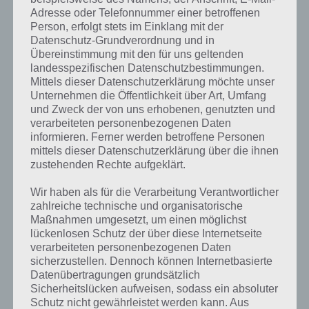
und Erzeugen. Gleiches gilt auch für sichbilden bei den Knospen oder
Adresse oder Telefonnummer einer betroffenen
Seen, die sich bilden können. In die gleiche Richtung geht auch die
Person, erfolgt stets im Einklang mit der
Bildung von Wolken als Form.
Datenschutz-Grundverordnung und in
Übereinstimmung mit den für uns geltenden
Doch am häufigsten wird Bildung mit der Schule assoziert. Dabei gilt
landesspezifischen Datenschutzbestimmungen.
Mittels dieser Datenschutzerklärung möchte unser
es Bildung zu vermitteln, was als von der Gesellschaft als
Unternehmen die Öffentlichkeit über Art, Umfang
angemessen angesehen wird und daher im Lehrplan aufgenommen
und Zweck der von uns erhobenen, genutzten und
wird. In Deutschland prägte vor allem Wilhelm von Humboldt das
verarbeiteten personenbezogenen Daten
Bild der Bildung, in welchem nicht nur das Aneignen von Wissen von
informieren. Ferner werden betroffene Personen
Bedeutung ist, sondern auch die Individualisierung und das
mittels dieser Datenschutzerklärung über die ihnen
Entwickeln von Talenten. Dabei bilden Forschung und Lehre eine
zustehenden Rechte aufgeklärt.
Einheit. Um Bildung zu erhalten, ist der Zugang zu Wissen wichtig.
Das erfolgt in Schulen und Hochschulen sowie über Fach- und
Wir haben als für die Verarbeitung Verantwortlicher
Sachbücher, heutzutage auch über digitale Medien. Viele Schüler
zahlreiche technische und organisatorische
machen nach der Schule auch eine Ausbildung, um sich in einem
Maßnahmen umgesetzt, um einen möglichst
Bereich zu spezialiseren. Auch in Unternehmen spielt Bildung eine
lückenlosen Schutz der über diese Internetseite
immer größere Rolle, denn in einer sich stetig veränderten Welt
verarbeiteten personenbezogenen Daten
muss es Weiterbildungen und Fortbildungen geben.
sicherzustellen. Dennoch können Internetbasierte
Datenübertragungen grundsätzlich
Sicherheitslücken aufweisen, sodass ein absoluter
Schutz nicht gewährleistet werden kann. Aus