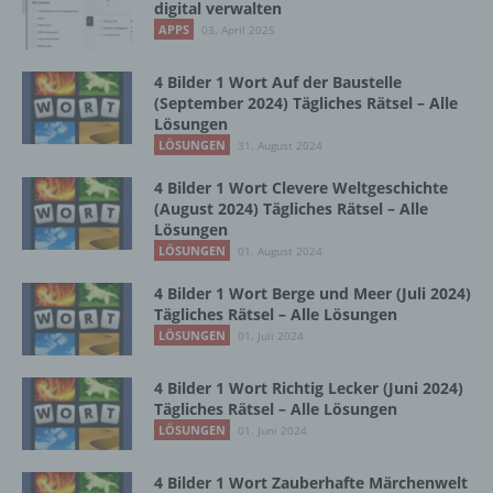
digital verwalten
b) betroffene Person
APPS
03. April 2025
Betroffene Person ist jede identifizierte oder
4 Bilder 1 Wort Auf der Baustelle
identifizierbare natürliche Person, deren
(September 2024) Tägliches Rätsel – Alle
personenbezogene Daten von dem für die
Lösungen
Verarbeitung Verantwortlichen verarbeitet
LÖSUNGEN
31. August 2024
werden.
4 Bilder 1 Wort Clevere Weltgeschichte
(August 2024) Tägliches Rätsel – Alle
Lösungen
c) Verarbeitung
LÖSUNGEN
01. August 2024
Verarbeitung ist jeder mit oder ohne Hilfe
4 Bilder 1 Wort Berge und Meer (Juli 2024)
automatisierter Verfahren ausgeführte
Tägliches Rätsel – Alle Lösungen
Vorgang oder jede solche Vorgangsreihe im
LÖSUNGEN
01. Juli 2024
Zusammenhang mit personenbezogenen
Daten wie das Erheben, das Erfassen, die
4 Bilder 1 Wort Richtig Lecker (Juni 2024)
Organisation, das Ordnen, die Speicherung,
Tägliches Rätsel – Alle Lösungen
die Anpassung oder Veränderung, das
LÖSUNGEN
01. Juni 2024
Auslesen, das Abfragen, die Verwendung,
die Offenlegung durch Übermittlung,
Verbreitung oder eine andere Form der
4 Bilder 1 Wort Zauberhafte Märchenwelt