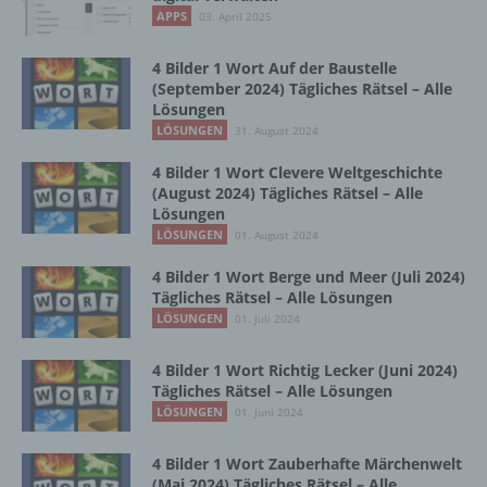
b) betroffene Person
APPS
03. April 2025
Betroffene Person ist jede identifizierte oder
4 Bilder 1 Wort Auf der Baustelle
identifizierbare natürliche Person, deren
(September 2024) Tägliches Rätsel – Alle
personenbezogene Daten von dem für die
Lösungen
Verarbeitung Verantwortlichen verarbeitet
LÖSUNGEN
31. August 2024
werden.
4 Bilder 1 Wort Clevere Weltgeschichte
(August 2024) Tägliches Rätsel – Alle
Lösungen
c) Verarbeitung
LÖSUNGEN
01. August 2024
Verarbeitung ist jeder mit oder ohne Hilfe
4 Bilder 1 Wort Berge und Meer (Juli 2024)
automatisierter Verfahren ausgeführte
Tägliches Rätsel – Alle Lösungen
Vorgang oder jede solche Vorgangsreihe im
LÖSUNGEN
01. Juli 2024
Zusammenhang mit personenbezogenen
Daten wie das Erheben, das Erfassen, die
4 Bilder 1 Wort Richtig Lecker (Juni 2024)
Organisation, das Ordnen, die Speicherung,
Tägliches Rätsel – Alle Lösungen
die Anpassung oder Veränderung, das
LÖSUNGEN
01. Juni 2024
Auslesen, das Abfragen, die Verwendung,
die Offenlegung durch Übermittlung,
4 Bilder 1 Wort Zauberhafte Märchenwelt
Verbreitung oder eine andere Form der
(Mai 2024) Tägliches Rätsel – Alle