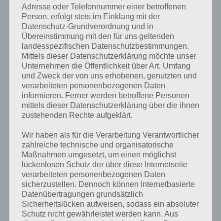
Adresse oder Telefonnummer einer betroffenen
Person, erfolgt stets im Einklang mit der
Datenschutz-Grundverordnung und in
Übereinstimmung mit den für uns geltenden
landesspezifischen Datenschutzbestimmungen.
Mittels dieser Datenschutzerklärung möchte unser
Unternehmen die Öffentlichkeit über Art, Umfang
und Zweck der von uns erhobenen, genutzten und
verarbeiteten personenbezogenen Daten
informieren. Ferner werden betroffene Personen
mittels dieser Datenschutzerklärung über die ihnen
zustehenden Rechte aufgeklärt.
Kurze Begriffserklärung zur Lösung
Wir haben als für die Verarbeitung Verantwortlicher
Werkzeug
zahlreiche technische und organisatorische
Maßnahmen umgesetzt, um einen möglichst
Werkzeug ist die Lösung für das tägliche Rätsel am 7.3.2020 in 4
lückenlosen Schutz der über diese Internetseite
Bilder 1 Wort, doch welche Bedeutung hat dieses eigentlich und was
verarbeiteten personenbezogenen Daten
gibt es dazu zu wissen? Passt das Wort auch zu Irland? Zu
sicherzustellen. Dennoch können Internetbasierte
bestimmten Lösungen präsentieren wir daher auch immer eine
Datenübertragungen grundsätzlich
kurze Begriffserklärung!
Sicherheitslücken aufweisen, sodass ein absoluter
Schutz nicht gewährleistet werden kann. Aus