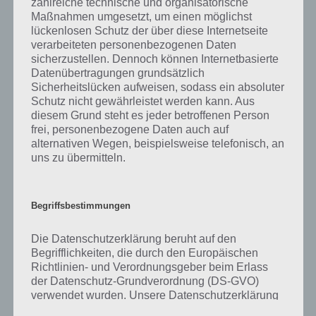
zahlreiche technische und organisatorische
gibt es dazu zu wissen? Passt das Wort auch zu Guten Appetit? Zu
Maßnahmen umgesetzt, um einen möglichst
bestimmten Lösungen präsentieren wir daher auch immer eine
lückenlosen Schutz der über diese Internetseite
kurze Begriffserklärung!
verarbeiteten personenbezogenen Daten
sicherzustellen. Dennoch können Internetbasierte
Zu Brezel haben wir zunächst keine weiteren Informationen parat!
Datenübertragungen grundsätzlich
Sicherheitslücken aufweisen, sodass ein absoluter
Schutz nicht gewährleistet werden kann. Aus
diesem Grund steht es jeder betroffenen Person
frei, personenbezogene Daten auch auf
Auf WhatsApp teilen
Teilen auf Facebook
alternativen Wegen, beispielsweise telefonisch, an
uns zu übermitteln.
Tweet auf Twitter
Begriffsbestimmungen
Mehr Artikel hier auf Touchportal
Die Datenschutzerklärung beruht auf den
Begrifflichkeiten, die durch den Europäischen
Richtlinien- und Verordnungsgeber beim Erlass
der Datenschutz-Grundverordnung (DS-GVO)
verwendet wurden. Unsere Datenschutzerklärung
soll sowohl für die Öffentlichkeit als auch für