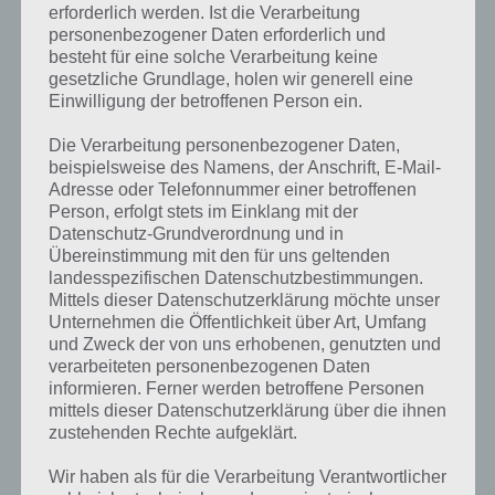
erforderlich werden. Ist die Verarbeitung
personenbezogener Daten erforderlich und
besteht für eine solche Verarbeitung keine
gesetzliche Grundlage, holen wir generell eine
Einwilligung der betroffenen Person ein.
Die Verarbeitung personenbezogener Daten,
beispielsweise des Namens, der Anschrift, E-Mail-
Adresse oder Telefonnummer einer betroffenen
Person, erfolgt stets im Einklang mit der
Datenschutz-Grundverordnung und in
Übereinstimmung mit den für uns geltenden
landesspezifischen Datenschutzbestimmungen.
Mittels dieser Datenschutzerklärung möchte unser
Unternehmen die Öffentlichkeit über Art, Umfang
und Zweck der von uns erhobenen, genutzten und
verarbeiteten personenbezogenen Daten
Kurze Begriffserklärung zur Lösung
informieren. Ferner werden betroffene Personen
Brezel
mittels dieser Datenschutzerklärung über die ihnen
zustehenden Rechte aufgeklärt.
Brezel ist die Lösung für das tägliche Bonus Rätsel am 7.2.2021 in 4
Wir haben als für die Verarbeitung Verantwortlicher
Bilder 1 Wort, doch welche Bedeutung hat dieses eigentlich und was