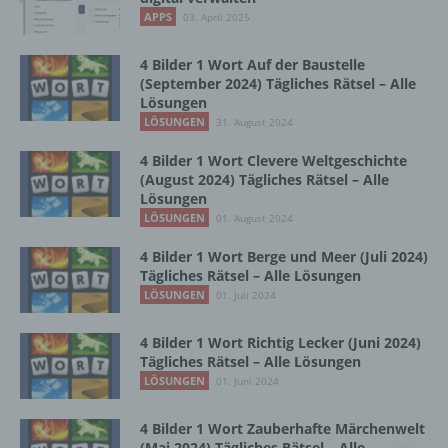
Vorgang oder jede solche Vorgangsreihe im
APPS
03. April 2025
Zusammenhang mit personenbezogenen
Daten wie das Erheben, das Erfassen, die
Organisation, das Ordnen, die Speicherung,
4 Bilder 1 Wort Auf der Baustelle
die Anpassung oder Veränderung, das
(September 2024) Tägliches Rätsel – Alle
Lösungen
Auslesen, das Abfragen, die Verwendung,
die Offenlegung durch Übermittlung,
LÖSUNGEN
31. August 2024
Verbreitung oder eine andere Form der
4 Bilder 1 Wort Clevere Weltgeschichte
Bereitstellung, den Abgleich oder die
(August 2024) Tägliches Rätsel – Alle
Verknüpfung, die Einschränkung, das
Lösungen
Löschen oder die Vernichtung.
LÖSUNGEN
01. August 2024
4 Bilder 1 Wort Berge und Meer (Juli 2024)
d) Einschränkung der Verarbeitung
Tägliches Rätsel – Alle Lösungen
LÖSUNGEN
01. Juli 2024
Einschränkung der Verarbeitung ist die
Markierung gespeicherter
4 Bilder 1 Wort Richtig Lecker (Juni 2024)
personenbezogener Daten mit dem Ziel, ihre
Tägliches Rätsel – Alle Lösungen
künftige Verarbeitung einzuschränken.
LÖSUNGEN
01. Juni 2024
4 Bilder 1 Wort Zauberhafte Märchenwelt
e) Profiling
(Mai 2024) Tägliches Rätsel – Alle