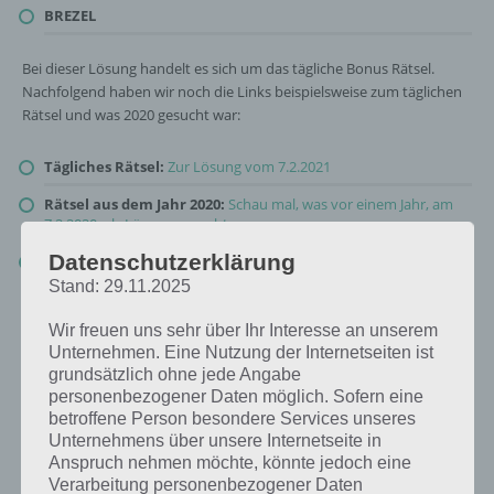
BREZEL
Bei dieser Lösung handelt es sich um das tägliche Bonus Rätsel.
Nachfolgend haben wir noch die Links beispielsweise zum täglichen
Rätsel und was 2020 gesucht war:
Tägliches Rätsel:
Zur Lösung vom 7.2.2021
Rätsel aus dem Jahr 2020:
Schau mal, was vor einem Jahr, am
7.2.2020, als Lösung gesucht war
Datenschutzerklärung
Zur Übersicht
:
4 Bilder 1 Wort Lösungen zu Guten Appetit im
Februar 2021
!
Stand: 29.11.2025
Wir freuen uns sehr über Ihr Interesse an unserem
Unternehmen. Eine Nutzung der Internetseiten ist
grundsätzlich ohne jede Angabe
personenbezogener Daten möglich. Sofern eine
betroffene Person besondere Services unseres
Unternehmens über unsere Internetseite in
Anspruch nehmen möchte, könnte jedoch eine
Verarbeitung personenbezogener Daten