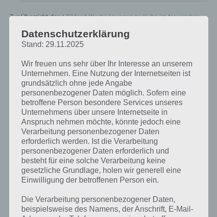
Zur Übersicht der
4 Bilder 1 Wort Lösungen zu Kuba im November
2018
!
Datenschutzerklärung
Stand: 29.11.2025
Kurze Begriffserklärung zur Lösung Erde
Wir freuen uns sehr über Ihr Interesse an unserem
Erde ist die Lösung für das tägliche Rätsel am 7.11.2018 in 4 Bilder 1
Unternehmen. Eine Nutzung der Internetseiten ist
Wort, doch welche Bedeutung hat dieses eigentlich und was gibt es
grundsätzlich ohne jede Angabe
dazu zu wissen? Passt das Wort auch zu Kuba? Zu bestimmten
personenbezogener Daten möglich. Sofern eine
Lösungen präsentieren wir daher auch immer eine kurze
betroffene Person besondere Services unseres
Begriffserklärung!
Unternehmens über unsere Internetseite in
Anspruch nehmen möchte, könnte jedoch eine
An was denkst du als erstes, wenn von Erde die Rede ist?
Verarbeitung personenbezogener Daten
erforderlich werden. Ist die Verarbeitung
So beschreibt Erde den Erdboden, welcher Grundlage für das
personenbezogener Daten erforderlich und
Wachstum von Pflanzen ist. Es handelt sich um verwittertes Gestein
besteht für eine solche Verarbeitung keine
bestehend aus Mineralien und organischen Stoffen. Damit in
gesetzliche Grundlage, holen wir generell eine
Verbindung steht auch die Redensart verbrannte Erde hinterlassen,
Einwilligung der betroffenen Person ein.
wenn etwas komplett verwüstet hinterlassen wird, sodass dort
sinnbildlich erstmal nichts gedeihen kann und es nun Zeit braucht
Die Verarbeitung personenbezogener Daten,
bis wieder was wächst.
beispielsweise des Namens, der Anschrift, E-Mail-