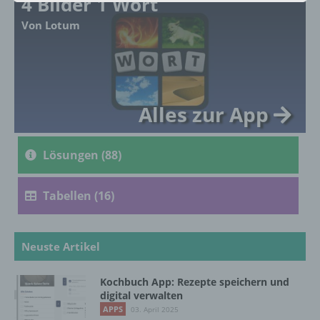
4 Bilder 1 Wort
Von Lotum
a) personenbezogene Daten
Personenbezogene Daten sind alle
Informationen, die sich auf eine identifizierte
oder identifizierbare natürliche Person (im
Folgenden „betroffene Person") beziehen.
Alles zur App
Als identifizierbar wird eine natürliche
Person angesehen, die direkt oder indirekt,
insbesondere mittels Zuordnung zu einer
Lösungen (88)
Kennung wie einem Namen, zu einer
Kennnummer, zu Standortdaten, zu einer
Online-Kennung oder zu einem oder
Tabellen (16)
mehreren besonderen Merkmalen, die
Ausdruck der physischen, physiologischen,
genetischen, psychischen, wirtschaftlichen,
kulturellen oder sozialen Identität dieser
Neuste Artikel
natürlichen Person sind, identifiziert werden
kann.
Kochbuch App: Rezepte speichern und
digital verwalten
APPS
03. April 2025
b) betroffene Person