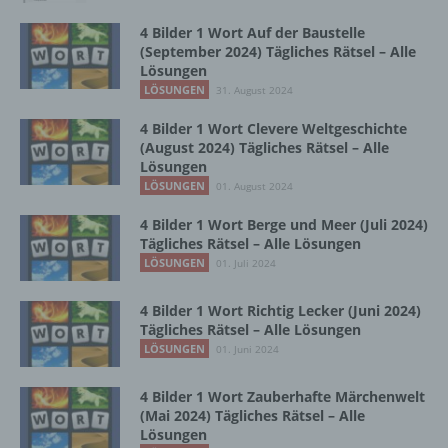
4 Bilder 1 Wort Auf der Baustelle
Betroffene Person ist jede identifizierte oder
(September 2024) Tägliches Rätsel – Alle
identifizierbare natürliche Person, deren
Lösungen
personenbezogene Daten von dem für die
LÖSUNGEN
31. August 2024
Verarbeitung Verantwortlichen verarbeitet
werden.
4 Bilder 1 Wort Clevere Weltgeschichte
(August 2024) Tägliches Rätsel – Alle
Lösungen
LÖSUNGEN
01. August 2024
c) Verarbeitung
4 Bilder 1 Wort Berge und Meer (Juli 2024)
Verarbeitung ist jeder mit oder ohne Hilfe
Tägliches Rätsel – Alle Lösungen
automatisierter Verfahren ausgeführte
LÖSUNGEN
01. Juli 2024
Vorgang oder jede solche Vorgangsreihe im
Zusammenhang mit personenbezogenen
4 Bilder 1 Wort Richtig Lecker (Juni 2024)
Daten wie das Erheben, das Erfassen, die
Tägliches Rätsel – Alle Lösungen
Organisation, das Ordnen, die Speicherung,
LÖSUNGEN
01. Juni 2024
die Anpassung oder Veränderung, das
Auslesen, das Abfragen, die Verwendung,
4 Bilder 1 Wort Zauberhafte Märchenwelt
die Offenlegung durch Übermittlung,
(Mai 2024) Tägliches Rätsel – Alle
Verbreitung oder eine andere Form der
Lösungen
Bereitstellung, den Abgleich oder die