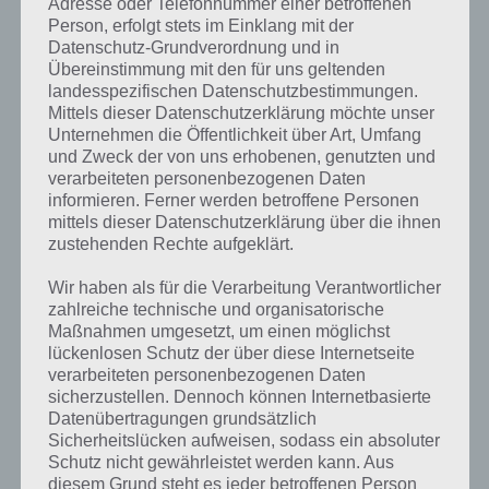
Adresse oder Telefonnummer einer betroffenen
Person, erfolgt stets im Einklang mit der
Als Erde wird auch unser Planet, unsere Welt bezeichnet, auf der wir
Datenschutz-Grundverordnung und in
Menschen leben. Die Erde dreht sich um die Sonne und ist der von
Übereinstimmung mit den für uns geltenden
der Entfernung her dritte Planet. Die Erde hat einen Durchmesser
landesspezifischen Datenschutzbestimmungen.
von ca. 12.700 Kilometer und ist ungefähr 4,6 Milliarden Jahre alt. Um
Mittels dieser Datenschutzerklärung möchte unser
andere Planeten im Universum zu klassifizieren, wurde der Begriff
Unternehmen die Öffentlichkeit über Art, Umfang
der erdähnlichen Planeten geprägt. Als erdähnlicher Himmelskörper
und Zweck der von uns erhobenen, genutzten und
wird ein Planet bezeichnet, der eine feste Oberfläche hat, zu einer
verarbeiteten personenbezogenen Daten
Kugel geformt ist und aus Gestein besteht. Unsere Erde dreht sich in
informieren. Ferner werden betroffene Personen
exakt 23 Stunden, 56 Minuten und 4,09 Sekunden einmal um die
mittels dieser Datenschutzerklärung über die ihnen
zustehenden Rechte aufgeklärt.
eigene Achse. Das ist auch der Grund, warum es Schalttage gibt,
denn ein Tag ist nicht exakt 24 Stunden. 70 Prozent der Erde ist von
Wir haben als für die Verarbeitung Verantwortlicher
Wasser bedeckt, nur 30 Prozent ist Landfläche und von dieser
zahlreiche technische und organisatorische
Landfläche besiedelt der Menschen dauerhaft rund die Hälfte. In
Maßnahmen umgesetzt, um einen möglichst
unserem Sonnensystem ist die Erde der einzige Planet mit flüssigen
lückenlosen Schutz der über diese Internetseite
Wasser.
verarbeiteten personenbezogenen Daten
sicherzustellen. Dennoch können Internetbasierte
Datenübertragungen grundsätzlich
Sicherheitslücken aufweisen, sodass ein absoluter
Schutz nicht gewährleistet werden kann. Aus
diesem Grund steht es jeder betroffenen Person