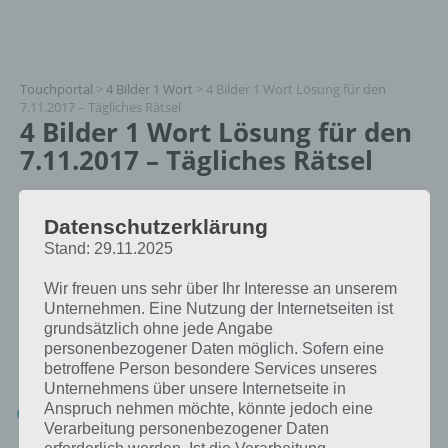
Touchportal
>
4 Bilder 1 Wort
>
4 Bilder 1 Wort Lösung für den
7.11.2017 – Tägliches Rätsel
4 Bilder 1 Wort Lösung für den
7.11.2017 – Tägliches Rätsel
Paul Stelzer
Datenschutzerklärung
14.12.2017
Stand: 29.11.2025
App Empfehlung: IQ Test App
Mit zahlreichen Aufgaben zum Knobeln und Üben
Wir freuen uns sehr über Ihr Interesse an unserem
JETZT KOSTENLOS HERUNTERLADEN
Unternehmen. Eine Nutzung der Internetseiten ist
grundsätzlich ohne jede Angabe
Die Lösung für das tägliche Rätsel zu Thailand im November 2017 in
personenbezogener Daten möglich. Sofern eine
4 Bilder 1 Wort vom 7.11.2017 lautet:
betroffene Person besondere Services unseres
Unternehmens über unsere Internetseite in
Anspruch nehmen möchte, könnte jedoch eine
KALK
Verarbeitung personenbezogener Daten