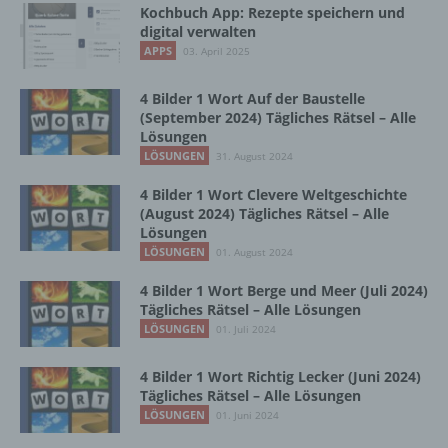
Kochbuch App: Rezepte speichern und
lesbar und verständlich sein. Um dies zu
digital verwalten
gewährleisten, möchten wir vorab die verwendeten
APPS
03. April 2025
Begrifflichkeiten erläutern.
4 Bilder 1 Wort Auf der Baustelle
Wir verwenden in dieser Datenschutzerklärung
(September 2024) Tägliches Rätsel – Alle
unter anderem die folgenden Begriffe:
Lösungen
LÖSUNGEN
31. August 2024
a) personenbezogene Daten
4 Bilder 1 Wort Clevere Weltgeschichte
(August 2024) Tägliches Rätsel – Alle
Lösungen
Personenbezogene Daten sind alle
LÖSUNGEN
01. August 2024
Informationen, die sich auf eine identifizierte
oder identifizierbare natürliche Person (im
4 Bilder 1 Wort Berge und Meer (Juli 2024)
Folgenden „betroffene Person") beziehen.
Tägliches Rätsel – Alle Lösungen
Als identifizierbar wird eine natürliche
LÖSUNGEN
01. Juli 2024
Person angesehen, die direkt oder indirekt,
insbesondere mittels Zuordnung zu einer
4 Bilder 1 Wort Richtig Lecker (Juni 2024)
Kennung wie einem Namen, zu einer
Tägliches Rätsel – Alle Lösungen
Kennnummer, zu Standortdaten, zu einer
LÖSUNGEN
01. Juni 2024
Online-Kennung oder zu einem oder
mehreren besonderen Merkmalen, die