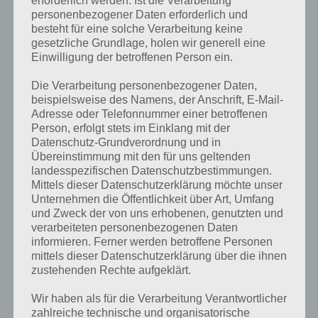
erforderlich werden. Ist die Verarbeitung
Zur Übersicht der
4 Bilder 1 Wort Lösungen für Thailand im
personenbezogener Daten erforderlich und
November 2017
!
besteht für eine solche Verarbeitung keine
gesetzliche Grundlage, holen wir generell eine
Einwilligung der betroffenen Person ein.
Die Verarbeitung personenbezogener Daten,
Auf WhatsApp teilen
Teilen auf Facebook
beispielsweise des Namens, der Anschrift, E-Mail-
Adresse oder Telefonnummer einer betroffenen
Person, erfolgt stets im Einklang mit der
Tweet auf Twitter
Datenschutz-Grundverordnung und in
Übereinstimmung mit den für uns geltenden
landesspezifischen Datenschutzbestimmungen.
Mittels dieser Datenschutzerklärung möchte unser
Mehr Artikel hier auf Touchportal
Unternehmen die Öffentlichkeit über Art, Umfang
und Zweck der von uns erhobenen, genutzten und
verarbeiteten personenbezogenen Daten
VORIGER ARTIKEL
NÄCHSTER ARTIKEL
informieren. Ferner werden betroffene Personen
4 Bilder 1 Wort
Wort Guru Level
mittels dieser Datenschutzerklärung über die ihnen
Lösung für den
Tägliche
zustehenden Rechte aufgeklärt.
31.12.2017 –
Herausforderung
Wir haben als für die Verarbeitung Verantwortlicher
Tägliches Rätsel
am 21.12.2017 –
zahlreiche technische und organisatorische