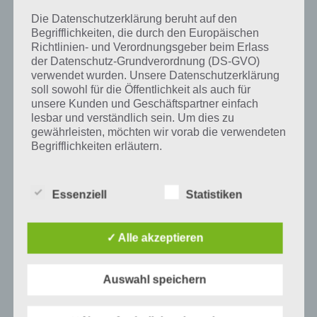
Auge des Guides entdeckt viel besser die Tiere und kann dazu noch
die nötigen Hintergrundinformationen geben. Bei einer self-drive
Die Datenschutzerklärung beruht auf den
Safari fährt man selbst durch den Nationalpark und versucht dabei
Begrifflichkeiten, die durch den Europäischen
Tiere zu entdecken.
Richtlinien- und Verordnungsgeber beim Erlass
der Datenschutz-Grundverordnung (DS-GVO)
verwendet wurden. Unsere Datenschutzerklärung
soll sowohl für die Öffentlichkeit als auch für
unsere Kunden und Geschäftspartner einfach
Auf WhatsApp teilen
Teilen auf Facebook
lesbar und verständlich sein. Um dies zu
gewährleisten, möchten wir vorab die verwendeten
Tweet auf Twitter
Begrifflichkeiten erläutern.
Wir verwenden in dieser Datenschutzerklärung
unter anderem die folgenden Begriffe:
Essenziell
Statistiken
Mehr Artikel hier auf Touchportal
✓ Alle akzeptieren
a) personenbezogene Daten
Personenbezogene Daten sind alle
Auswahl speichern
Informationen, die sich auf eine identifizierte
oder identifizierbare natürliche Person (im
Folgenden „betroffene Person") beziehen.