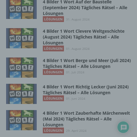
4 Bilder 1 Wort Auf der Baustelle
Einschränkung der Verarbeitung ist die
(September 2024) Tägliches Rätsel – Alle
Markierung gespeicherter
Lösungen
personenbezogener Daten mit dem Ziel, ihre
LÖSUNGEN
31. August 2024
künftige Verarbeitung einzuschränken.
4 Bilder 1 Wort Clevere Weltgeschichte
(August 2024) Tägliches Rätsel – Alle
e) Profiling
Lösungen
LÖSUNGEN
01. August 2024
Profiling ist jede Art der automatisierten
4 Bilder 1 Wort Berge und Meer (Juli 2024)
Verarbeitung personenbezogener Daten, die
Tägliches Rätsel – Alle Lösungen
darin besteht, dass diese
LÖSUNGEN
01. Juli 2024
personenbezogenen Daten verwendet
werden, um bestimmte persönliche Aspekte,
die sich auf eine natürliche Person beziehen,
4 Bilder 1 Wort Richtig Lecker (Juni 2024)
zu bewerten, insbesondere, um Aspekte
Tägliches Rätsel – Alle Lösungen
bezüglich Arbeitsleistung, wirtschaftlicher
LÖSUNGEN
01. Juni 2024
Lage, Gesundheit, persönlicher Vorlieben,
Interessen, Zuverlässigkeit, Verhalten,
4 Bilder 1 Wort Zauberhafte Märchenwelt
Aufenthaltsort oder Ortswechsel dieser
(Mai 2024) Tägliches Rätsel – Alle
natürlichen Person zu analysieren oder
Lösungen
vorherzusagen.
LÖSUNGEN
29. April 2024