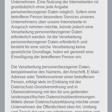
Unternehmen. Eine Nutzung der Internetseiten ist
grundsätzlich ohne jede Angabe
personenbezogener Daten möglich. Sofern eine
betroffene Person besondere Services unseres
Unternehmens über unsere Internetseite in
Anspruch nehmen möchte, könnte jedoch eine
Verarbeitung personenbezogener Daten
erforderlich werden. Ist die Verarbeitung
personenbezogener Daten erforderlich und
besteht für eine solche Verarbeitung keine
gesetzliche Grundlage, holen wir generell eine
Einwilligung der betroffenen Person ein.
Kurze Begriffserklärung zur Lösung
Die Verarbeitung personenbezogener Daten,
beispielsweise des Namens, der Anschrift, E-Mail-
Safari
Adresse oder Telefonnummer einer betroffenen
Person, erfolgt stets im Einklang mit der
Safari ist die Lösung für das tägliche Rätsel am 6.9.2020 in 4 Bilder 1
Datenschutz-Grundverordnung und in
Wort, doch welche Bedeutung hat dieses eigentlich und was gibt es
Übereinstimmung mit den für uns geltenden
dazu zu wissen? Passt das Wort auch zu Kenia? Zu bestimmten
landesspezifischen Datenschutzbestimmungen.
Lösungen präsentieren wir daher auch immer eine kurze
Mittels dieser Datenschutzerklärung möchte unser
Begriffserklärung!
Unternehmen die Öffentlichkeit über Art, Umfang
und Zweck der von uns erhobenen, genutzten und