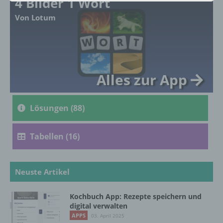
4 Bilder 1 Wort
Von Lotum
a) personenbezogene Daten
Personenbezogene Daten sind alle
Informationen, die sich auf eine identifizierte
oder identifizierbare natürliche Person (im
Folgenden „betroffene Person") beziehen.
Alles zur App
Als identifizierbar wird eine natürliche
Person angesehen, die direkt oder indirekt,
insbesondere mittels Zuordnung zu einer
Lösungen (88)
Kennung wie einem Namen, zu einer
Kennnummer, zu Standortdaten, zu einer
Online-Kennung oder zu einem oder
Tabellen (16)
mehreren besonderen Merkmalen, die
Ausdruck der physischen, physiologischen,
genetischen, psychischen, wirtschaftlichen,
kulturellen oder sozialen Identität dieser
Neuste Artikel
natürlichen Person sind, identifiziert werden
kann.
Kochbuch App: Rezepte speichern und
digital verwalten
APPS
03. April 2025
b) betroffene Person