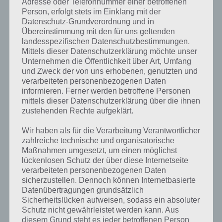
Adresse oder Telefonnummer einer betroffenen
Person, erfolgt stets im Einklang mit der
Datenschutz-Grundverordnung und in
Übereinstimmung mit den für uns geltenden
landesspezifischen Datenschutzbestimmungen.
Mittels dieser Datenschutzerklärung möchte unser
Unternehmen die Öffentlichkeit über Art, Umfang
und Zweck der von uns erhobenen, genutzten und
verarbeiteten personenbezogenen Daten
informieren. Ferner werden betroffene Personen
mittels dieser Datenschutzerklärung über die ihnen
zustehenden Rechte aufgeklärt.
Wir haben als für die Verarbeitung Verantwortlicher
Kurze Begriffserklärung zur Lösung Essen
zahlreiche technische und organisatorische
Maßnahmen umgesetzt, um einen möglichst
Essen ist die Lösung für das tägliche Rätsel am 6.8.2019 in 4 Bilder 1
lückenlosen Schutz der über diese Internetseite
Wort, doch welche Bedeutung hat dieses eigentlich und was gibt es
verarbeiteten personenbezogenen Daten
dazu zu wissen? Passt das Wort auch zu Singapur? Zu bestimmten
sicherzustellen. Dennoch können Internetbasierte
Lösungen präsentieren wir daher auch immer eine kurze
Datenübertragungen grundsätzlich
Begriffserklärung!
Sicherheitslücken aufweisen, sodass ein absoluter
Schutz nicht gewährleistet werden kann. Aus
diesem Grund steht es jeder betroffenen Person