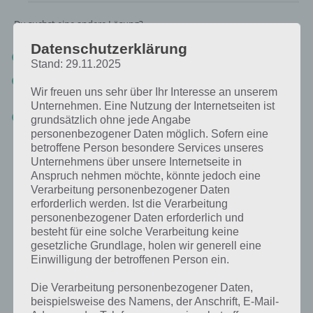
Du suchst eine andere Lösung?
Datenschutzerklärung
Tägliches BONUS Rätsel:
Zur Lösung vom 6.8.2019
Stand: 29.11.2025
Rätsel aus dem Jahr 2018:
Schau mal, was vor einem Jahr, am
Wir freuen uns sehr über Ihr Interesse an unserem
6.8.2018, als Lösung gesucht war
Unternehmen. Eine Nutzung der Internetseiten ist
Zur Übersicht
:
4 Bilder 1 Wort Lösungen zu Singapur im August
grundsätzlich ohne jede Angabe
2019
!
personenbezogener Daten möglich. Sofern eine
betroffene Person besondere Services unseres
Unternehmens über unsere Internetseite in
Anspruch nehmen möchte, könnte jedoch eine
Verarbeitung personenbezogener Daten
erforderlich werden. Ist die Verarbeitung
personenbezogener Daten erforderlich und
besteht für eine solche Verarbeitung keine
gesetzliche Grundlage, holen wir generell eine
Einwilligung der betroffenen Person ein.
Die Verarbeitung personenbezogener Daten,
beispielsweise des Namens, der Anschrift, E-Mail-