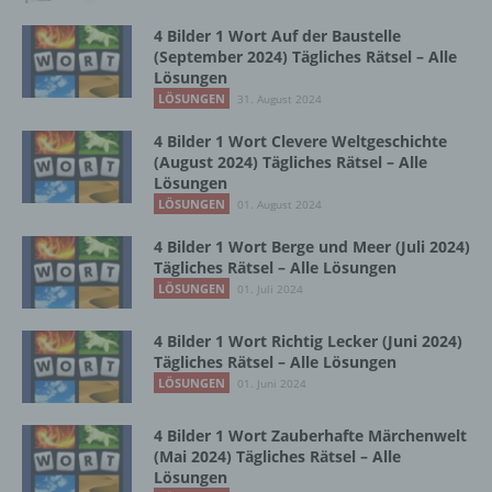
4 Bilder 1 Wort Auf der Baustelle
Betroffene Person ist jede identifizierte oder
(September 2024) Tägliches Rätsel – Alle
identifizierbare natürliche Person, deren
Lösungen
personenbezogene Daten von dem für die
LÖSUNGEN
31. August 2024
Verarbeitung Verantwortlichen verarbeitet
werden.
4 Bilder 1 Wort Clevere Weltgeschichte
(August 2024) Tägliches Rätsel – Alle
Lösungen
LÖSUNGEN
01. August 2024
c) Verarbeitung
4 Bilder 1 Wort Berge und Meer (Juli 2024)
Verarbeitung ist jeder mit oder ohne Hilfe
Tägliches Rätsel – Alle Lösungen
automatisierter Verfahren ausgeführte
LÖSUNGEN
01. Juli 2024
Vorgang oder jede solche Vorgangsreihe im
Zusammenhang mit personenbezogenen
4 Bilder 1 Wort Richtig Lecker (Juni 2024)
Daten wie das Erheben, das Erfassen, die
Tägliches Rätsel – Alle Lösungen
Organisation, das Ordnen, die Speicherung,
LÖSUNGEN
01. Juni 2024
die Anpassung oder Veränderung, das
Auslesen, das Abfragen, die Verwendung,
4 Bilder 1 Wort Zauberhafte Märchenwelt
die Offenlegung durch Übermittlung,
(Mai 2024) Tägliches Rätsel – Alle
Verbreitung oder eine andere Form der
Lösungen
Bereitstellung, den Abgleich oder die