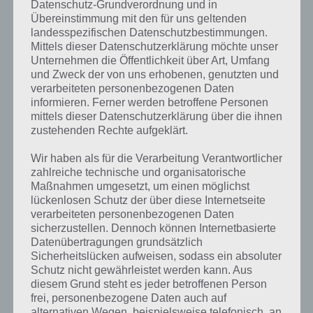
Datenschutz-Grundverordnung und in
Strom wird auch ein großer Fluss bezeichnet, der viel Wasser mit sich
Übereinstimmung mit den für uns geltenden
führt und dann in der Regel in einem Meer endet. Wenn es ein
landesspezifischen Datenschutzbestimmungen.
Unwetter und damit viel Regen gibt, kann selbst ein kleiner Bach in
Mittels dieser Datenschutzerklärung möchte unser
einen reißen Strom sich wandeln, der alles was ihn in die Quere
Unternehmen die Öffentlichkeit über Art, Umfang
kommt, mitnimmt. Große Menge ist auch ein gutes Stichwort, denn
und Zweck der von uns erhobenen, genutzten und
die Redensart in Strömen bezeichnet genau das: Etwas in großen
verarbeiteten personenbezogenen Daten
Mengen, wenn es zum Beispiel in Strömen regnet.
informieren. Ferner werden betroffene Personen
mittels dieser Datenschutzerklärung über die ihnen
Die meisten verbinden mit Strom jedoch die fließende Elektrizität.
zustehenden Rechte aufgeklärt.
Hierbei handelt es sich um eine physikalsiche Erscheinung. Gemeint
ist der Transport von elektrischen Ladungsträgern wie beispielsweise
Wir haben als für die Verarbeitung Verantwortlicher
Elektronen, was sich durch ein magnetisches Feld bemerkbar macht.
zahlreiche technische und organisatorische
Maßnahmen umgesetzt, um einen möglichst
Wie aus dem Physikunterricht sicherlich bekannt, wird der
lückenlosen Schutz der über diese Internetseite
elektrische Strom in der physikalischen Größe der elektrischen
verarbeiteten personenbezogenen Daten
sicherzustellen. Dennoch können Internetbasierte
Stromstärke mit dem Formelzeichen I und der Einheit Ampere
Datenübertragungen grundsätzlich
gemessen.
Sicherheitslücken aufweisen, sodass ein absoluter
Schutz nicht gewährleistet werden kann. Aus
diesem Grund steht es jeder betroffenen Person
frei, personenbezogene Daten auch auf
Auf WhatsApp teilen
Teilen auf Facebook
alternativen Wegen, beispielsweise telefonisch, an