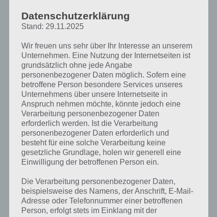
Datenschutzerklärung
Zur Übersicht der
4 Bilder 1 Wort Lösungen zu Karibik im März 2019
!
Stand: 29.11.2025
Kurze Begriffserklärung zur Lösung Strom
Wir freuen uns sehr über Ihr Interesse an unserem
Unternehmen. Eine Nutzung der Internetseiten ist
Strom ist die Lösung für das tägliche Rätsel am 6.3.2019 in 4 Bilder 1
grundsätzlich ohne jede Angabe
Wort, doch welche Bedeutung hat dieses eigentlich und was gibt es
personenbezogener Daten möglich. Sofern eine
dazu zu wissen? Passt das Wort auch zur Karibik? Zu bestimmten
betroffene Person besondere Services unseres
Lösungen präsentieren wir daher auch immer eine kurze
Unternehmens über unsere Internetseite in
Begriffserklärung!
Anspruch nehmen möchte, könnte jedoch eine
Verarbeitung personenbezogener Daten
Sprechen wir von Strom, kann dies verschiedenste Bedeutungen
erforderlich werden. Ist die Verarbeitung
haben. Wasser, Elektrizität, Mathematik, Informatik – überall kommt
personenbezogener Daten erforderlich und
der Begriff vor. In der Informatik beispielsweise sprechen wir vom
besteht für eine solche Verarbeitung keine
Datenstrom, also den kontinuierlichen Durchfluss von Datensätzen,
gesetzliche Grundlage, holen wir generell eine
um bestimmte Aufgaben zu erledigen. Auch in der Politik ist Strom
Einwilligung der betroffenen Person ein.
ein Begriff, wenn man beispielsweise vom Flüchtlingsstrom oder
dem Geldstrom spricht. Letzteres ist im Wirtschaftskreislauf
Die Verarbeitung personenbezogener Daten,
vertreten, wenn Waren- und Güter sowie Geld als Wirtschaftsgut
beispielsweise des Namens, der Anschrift, E-Mail-
durchlaufen werden.
Adresse oder Telefonnummer einer betroffenen
Person, erfolgt stets im Einklang mit der