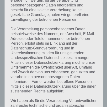
erforderlich werden. Ist die Verarbeitung
personenbezogener Daten erforderlich und
besteht für eine solche Verarbeitung keine
gesetzliche Grundlage, holen wir generell eine
Einwilligung der betroffenen Person ein.
Die Verarbeitung personenbezogener Daten,
beispielsweise des Namens, der Anschrift, E-Mail-
Adresse oder Telefonnummer einer betroffenen
Person, erfolgt stets im Einklang mit der
Datenschutz-Grundverordnung und in
Übereinstimmung mit den für uns geltenden
landesspezifischen Datenschutzbestimmungen.
Mittels dieser Datenschutzerklärung möchte unser
Unternehmen die Öffentlichkeit über Art, Umfang
und Zweck der von uns erhobenen, genutzten und
verarbeiteten personenbezogenen Daten
Kurze Begriffserklärung zur Lösung Haus
informieren. Ferner werden betroffene Personen
mittels dieser Datenschutzerklärung über die ihnen
zustehenden Rechte aufgeklärt.
Haus ist die Lösung für das tägliche Bonus Rätsel am 6.12.2023 in 4
Bilder 1 Wort, doch welche Bedeutung hat dieses eigentlich und was
Wir haben als für die Verarbeitung Verantwortlicher
gibt es dazu zu wissen? Passt das Wort auch zu So gemütlich? Zu
zahlreiche technische und organisatorische
bestimmten Lösungen präsentieren wir daher auch immer eine