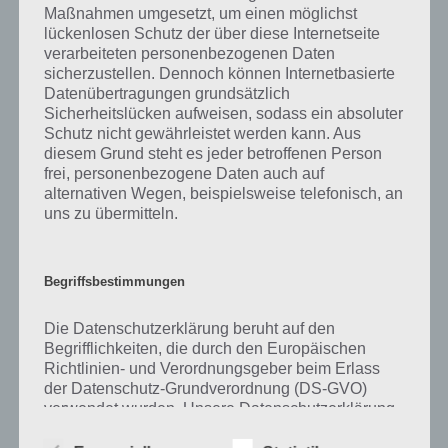
Maßnahmen umgesetzt, um einen möglichst
kurze Begriffserklärung!
lückenlosen Schutz der über diese Internetseite
verarbeiteten personenbezogenen Daten
sicherzustellen. Dennoch können Internetbasierte
Zu Haus haben wir zunächst keine weiteren Informationen parat!
Datenübertragungen grundsätzlich
Sicherheitslücken aufweisen, sodass ein absoluter
Schutz nicht gewährleistet werden kann. Aus
diesem Grund steht es jeder betroffenen Person
Auf WhatsApp teilen
Teilen auf Facebook
frei, personenbezogene Daten auch auf
alternativen Wegen, beispielsweise telefonisch, an
Tweet auf Twitter
uns zu übermitteln.
Begriffsbestimmungen
Mehr Artikel hier auf Touchportal
Die Datenschutzerklärung beruht auf den
Begrifflichkeiten, die durch den Europäischen
Richtlinien- und Verordnungsgeber beim Erlass
der Datenschutz-Grundverordnung (DS-GVO)
verwendet wurden. Unsere Datenschutzerklärung
soll sowohl für die Öffentlichkeit als auch für