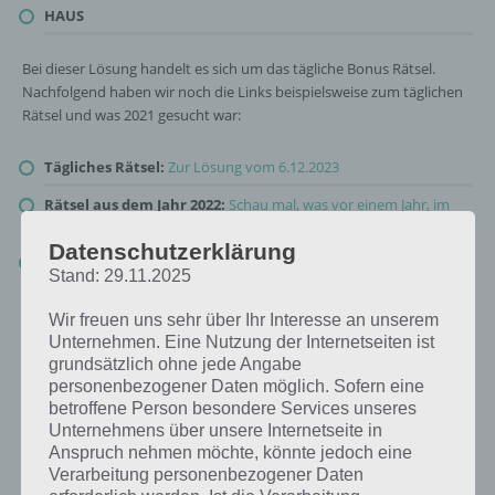
HAUS
Bei dieser Lösung handelt es sich um das tägliche Bonus Rätsel.
Nachfolgend haben wir noch die Links beispielsweise zum täglichen
Rätsel und was 2021 gesucht war:
Tägliches Rätsel:
Zur Lösung vom 6.12.2023
Rätsel aus dem Jahr 2022:
Schau mal, was vor einem Jahr, im
Dezember 2022, als Lösung gesucht war
Datenschutzerklärung
Zur Übersicht
:
4 Bilder 1 Wort Lösungen zu So gemütlich im
Stand: 29.11.2025
Dezember 2023
!
Wir freuen uns sehr über Ihr Interesse an unserem
Unternehmen. Eine Nutzung der Internetseiten ist
grundsätzlich ohne jede Angabe
personenbezogener Daten möglich. Sofern eine
betroffene Person besondere Services unseres
Unternehmens über unsere Internetseite in
Anspruch nehmen möchte, könnte jedoch eine
Verarbeitung personenbezogener Daten