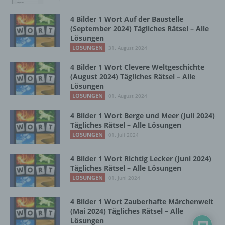
Zusammenhang mit personenbezogenen
Daten wie das Erheben, das Erfassen, die
4 Bilder 1 Wort Auf der Baustelle
Organisation, das Ordnen, die Speicherung,
(September 2024) Tägliches Rätsel – Alle
die Anpassung oder Veränderung, das
Lösungen
Auslesen, das Abfragen, die Verwendung,
LÖSUNGEN
31. August 2024
die Offenlegung durch Übermittlung,
Verbreitung oder eine andere Form der
4 Bilder 1 Wort Clevere Weltgeschichte
(August 2024) Tägliches Rätsel – Alle
Bereitstellung, den Abgleich oder die
Lösungen
Verknüpfung, die Einschränkung, das
LÖSUNGEN
Löschen oder die Vernichtung.
01. August 2024
4 Bilder 1 Wort Berge und Meer (Juli 2024)
Tägliches Rätsel – Alle Lösungen
d) Einschränkung der Verarbeitung
LÖSUNGEN
01. Juli 2024
Einschränkung der Verarbeitung ist die
4 Bilder 1 Wort Richtig Lecker (Juni 2024)
Markierung gespeicherter
Tägliches Rätsel – Alle Lösungen
personenbezogener Daten mit dem Ziel, ihre
LÖSUNGEN
01. Juni 2024
künftige Verarbeitung einzuschränken.
4 Bilder 1 Wort Zauberhafte Märchenwelt
(Mai 2024) Tägliches Rätsel – Alle
e) Profiling
Lösungen