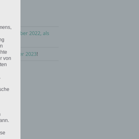
mens,
im Dezember 2022, als
ng
en
chte
m Dezember 2023
!
r von
ten
.
ische
n
ann.
ise