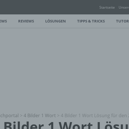
Startseite
Unser
EWS
REVIEWS
LÖSUNGEN
TIPPS & TRICKS
TUTOR
chportal
>
4 Bilder 1 Wort
>
4 Bilder 1 Wort Lösung für den 
 Bilder 1 Wort Lös