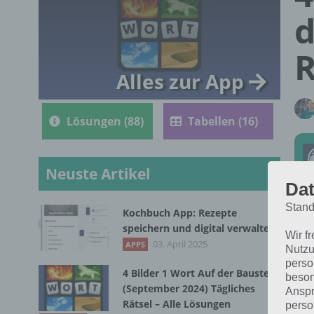
d
R
Alles zur App
Lösungen (88)
Tabellen (16)
Neuste Artikel
Dat
Stand
Kochbuch App: Rezepte
Die
speichern und digital verwalten
Wir f
202
03. April 2025
APPS
Nutzu
perso
4 Bilder 1 Wort Auf der Baustelle
beson
(September 2024) Tägliches
Anspr
Rätsel – Alle Lösungen
perso