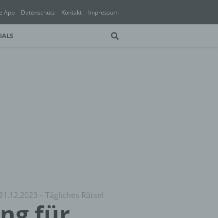
e App
Datenschutz
Kontakt
Impressum
IALS
21.12.2023 – Tägliches Rätsel
ung für