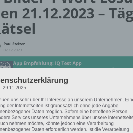
en 21.12.2023 – Täg
ätsel
Paul Stelzer
02.12.2023
App Empfehlung: IQ Test App
Mit zahlreichen Aufgaben zum Knobeln und Üben
JETZT KOSTENLOS HERUNTERLADEN
enschutzerklärung
: 29.11.2025
 Lösung für das tägliche Rätsel vom 21.12.2023 zu So ge
reuen uns sehr über Ihr Interesse an unserem Unternehmen. Ein
3 in 4 Bilder 1 Wort. Wenn du dort aktuell feststeckst, hie
ng der Internetseiten ist grundsätzlich ohne jede Angabe
nenbezogener Daten möglich. Sofern eine betroffene Person
dere Services unseres Unternehmens über unsere Internetseite
WEICH
uch nehmen möchte, könnte jedoch eine Verarbeitung
nenbezogener Daten erforderlich werden. Ist die Verarbeitung