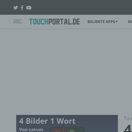
BELIEBTE APPS
N
Tou
4 Bilder 1 Wort
4
Von Lotum