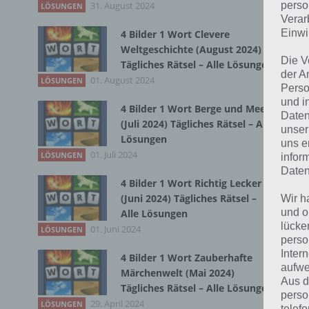
31. August 2024
Du 
perso
LÖSUNGEN
Verar
Einwi
4 Bilder 1 Wort Clevere
Weltgeschichte (August 2024)
Die V
Tägliches Rätsel – Alle Lösungen
der A
01. August 2024
LÖSUNGEN
Perso
und i
4 Bilder 1 Wort Berge und Meer
Daten
(Juli 2024) Tägliches Rätsel – Alle
unser
Lösungen
uns e
01. Juli 2024
LÖSUNGEN
infor
Daten
4 Bilder 1 Wort Richtig Lecker
(Juni 2024) Tägliches Rätsel –
Wir h
und o
Alle Lösungen
lücke
01. Juni 2024
LÖSUNGEN
perso
Inter
4 Bilder 1 Wort Zauberhafte
aufwe
Märchenwelt (Mai 2024)
Aus d
Tägliches Rätsel – Alle Lösungen
perso
29. April 2024
LÖSUNGEN
telef