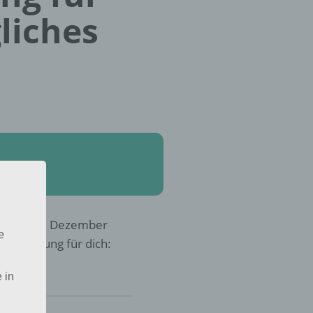
liches
mütlich im Dezember
e
r die Lösung für dich:
 in