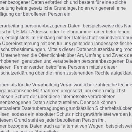
suchst eine andere Lösung?
nenbezogener Daten erforderlich und besteht für eine solche
beitung keine gesetzliche Grundlage, holen wir generell eine
lligung der betroffenen Person ein.
Tägliches BONUS Rätsel:
Zur Lösung vom 21.12.2023
erarbeitung personenbezogener Daten, beispielsweise des Na
Rätsel aus dem Jahr 2022:
Schau mal, was vor einem Jahr, 
nschrift, E-Mail-Adresse oder Telefonnummer einer betroffenen
n, erfolgt stets im Einklang mit der Datenschutz-Grundverordnu
Lösung gesucht war
n Übereinstimmung mit den für uns geltenden landesspezifisch
schutzbestimmungen. Mittels dieser Datenschutzerklärung mö
Zur Übersicht
:
4 Bilder 1 Wort Lösungen zu So gemütlich i
 Unternehmen die Öffentlichkeit über Art, Umfang und Zweck de
rhobenen, genutzten und verarbeiteten personenbezogenen Da
mieren. Ferner werden betroffene Personen mittels dieser
schutzerklärung über die ihnen zustehenden Rechte aufgeklärt
aben als für die Verarbeitung Verantwortlicher zahlreiche techn
rganisatorische Maßnahmen umgesetzt, um einen möglichst
nlosen Schutz der über diese Internetseite verarbeiteten
nenbezogenen Daten sicherzustellen. Dennoch können
netbasierte Datenübertragungen grundsätzlich Sicherheitslücke
isen, sodass ein absoluter Schutz nicht gewährleistet werden k
iesem Grund steht es jeder betroffenen Person frei,
nenbezogene Daten auch auf alternativen Wegen, beispielswe
onisch, an uns zu übermitteln.