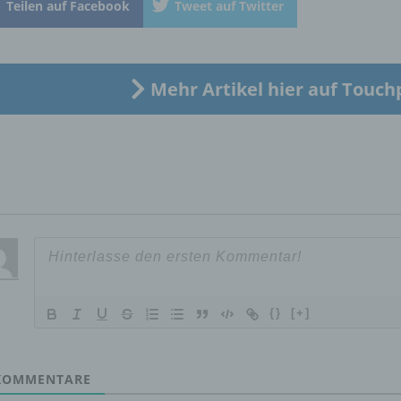
Teilen auf Facebook
Tweet auf Twitter
„betroffene Person") beziehen. Als identifizierbar wird eine natü
Person angesehen, die direkt oder indirekt, insbesondere mittel
Zuordnung zu einer Kennung wie einem Namen, zu einer
Kennnummer, zu Standortdaten, zu einer Online-Kennung oder
einem oder mehreren besonderen Merkmalen, die Ausdruck de
Mehr Artikel hier auf Touch
physischen, physiologischen, genetischen, psychischen,
wirtschaftlichen, kulturellen oder sozialen Identität dieser natür
Person sind, identifiziert werden kann.
b) betroffene Person
Betroffene Person ist jede identifizierte oder identifizierbare
natürliche Person, deren personenbezogene Daten von dem für
Verarbeitung Verantwortlichen verarbeitet werden.
{}
[+]
c) Verarbeitung
OMMENTARE
Verarbeitung ist jeder mit oder ohne Hilfe automatisierter Verfa