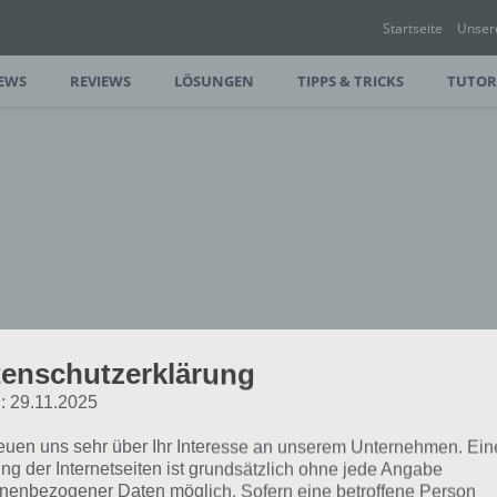
Startseite
Unser
EWS
REVIEWS
LÖSUNGEN
TIPPS & TRICKS
TUTOR
enschutzerklärung
: 29.11.2025
chportal
>
4 Bilder 1 Wort
>
4 Bilder 1 Wort Lösung für den 
reuen uns sehr über Ihr Interesse an unserem Unternehmen. Ein
 Bilder 1 Wort Lös
ng der Internetseiten ist grundsätzlich ohne jede Angabe
nenbezogener Daten möglich. Sofern eine betroffene Person