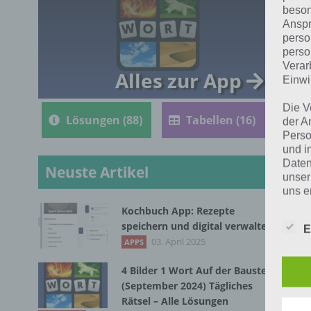
beson
d
Anspr
perso
R
perso
Verar
Alles zur App
Einwi
Die V
Lösungen (88)
Tabellen (16)
der A
Perso
und i
Daten
Neuste Artikel
unser
uns e
infor
Kochbuch App: Rezepte
Daten
Die
speichern und digital verwalten
E
vom
03. April 2025
APPS
Wir h
und o
4 Bilder 1 Wort Auf der Baustelle
lücke
(September 2024) Tägliches
perso
Rätsel – Alle Lösungen
Inter