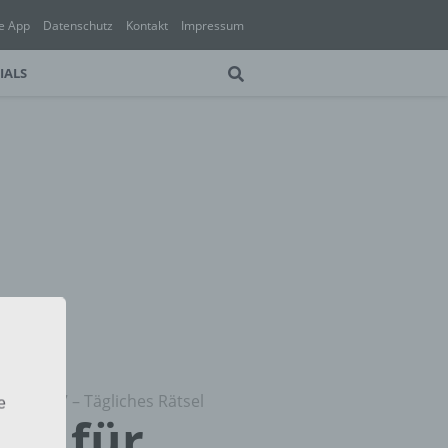
e App
Datenschutz
Kontakt
Impressum
IALS
6.10.2017 – Tägliches Rätsel
e
ung für