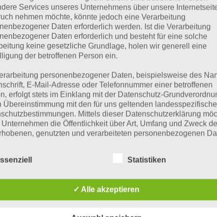
dere Services unseres Unternehmens über unsere Internetseite
en 6.10.2017 – Tägl
uch nehmen möchte, könnte jedoch eine Verarbeitung
nenbezogener Daten erforderlich werden. Ist die Verarbeitung
ätsel
nenbezogener Daten erforderlich und besteht für eine solche
beitung keine gesetzliche Grundlage, holen wir generell eine
lligung der betroffenen Person ein.
Paul Stelzer
erarbeitung personenbezogener Daten, beispielsweise des Na
05.10.2017
nschrift, E-Mail-Adresse oder Telefonnummer einer betroffenen
n, erfolgt stets im Einklang mit der Datenschutz-Grundverordnu
App Empfehlung: IQ Test App
n Übereinstimmung mit den für uns geltenden landesspezifisch
Mit zahlreichen Aufgaben zum Knobeln und Üben
schutzbestimmungen. Mittels dieser Datenschutzerklärung mö
 Unternehmen die Öffentlichkeit über Art, Umfang und Zweck de
JETZT KOSTENLOS HERUNTERLADEN
rhobenen, genutzten und verarbeiteten personenbezogenen Da
mieren. Ferner werden betroffene Personen mittels dieser
schutzerklärung über die ihnen zustehenden Rechte aufgeklärt
 Lösung für das tägliche Rätsel zu Halloween im Oktober 2
ssenziell
Statistiken
 6.10.2017 lautet:
aben als für die Verarbeitung Verantwortlicher zahlreiche techn
rganisatorische Maßnahmen umgesetzt, um einen möglichst
✓ Alle akzeptieren
nlosen Schutz der über diese Internetseite verarbeiteten
GLAS
nenbezogenen Daten sicherzustellen. Dennoch können
netbasierte Datenübertragungen grundsätzlich Sicherheitslücke