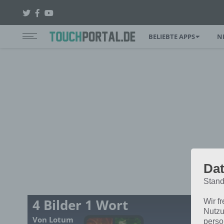
BELIEBTE APPS
N
Dat
Stand
Tou
4 Bilder 1 Wort
Wir f
4
Nutzu
Von Lotum
perso