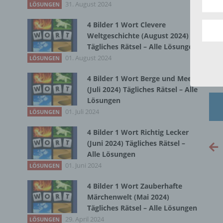
aufwe
31. August 2024
Zur
LÖSUNGEN
Aus d
perso
4 Bilder 1 Wort Clevere
telef
Weltgeschichte (August 2024)
Tägliches Rätsel – Alle Lösungen
01. August 2024
LÖSUNGEN
Begr
4 Bilder 1 Wort Berge und Meer
(Juli 2024) Tägliches Rätsel – Alle
Die D
Lösungen
Europ
01. Juli 2024
Daten
LÖSUNGEN
Daten
Kunde
4 Bilder 1 Wort Richtig Lecker
dies 
(Juni 2024) Tägliches Rätsel –
Begrif
Alle Lösungen
01. Juni 2024
LÖSUNGEN
Wir v
folge
4 Bilder 1 Wort Zauberhafte
Märchenwelt (Mai 2024)
Tägliches Rätsel – Alle Lösungen
29. April 2024
LÖSUNGEN