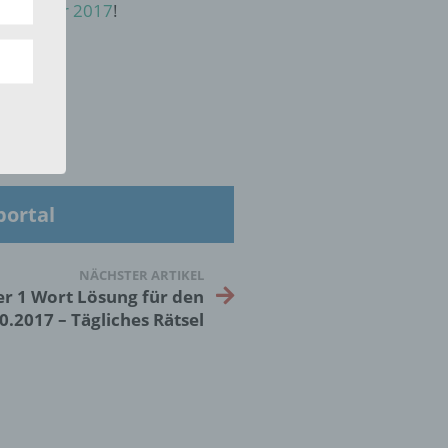
ann.
m Oktober 2017
!
ise
 den
portal
e
nsere
 Um
NÄCHSTER ARTIKEL
er 1 Wort Lösung für den
0.2017 – Tägliches Rätsel