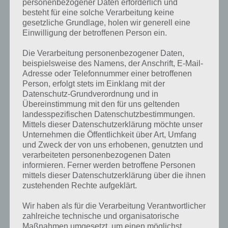
personenbezogener Daten erforderlich und
besteht für eine solche Verarbeitung keine
gesetzliche Grundlage, holen wir generell eine
Einwilligung der betroffenen Person ein.
Kurze Begriffserklärung zur Lösung
Die Verarbeitung personenbezogener Daten,
Online
beispielsweise des Namens, der Anschrift, E-Mail-
Adresse oder Telefonnummer einer betroffenen
Person, erfolgt stets im Einklang mit der
Online ist die Lösung für das tägliche Rätsel am 5.9.2017 in 4 Bilder 1
Datenschutz-Grundverordnung und in
Wort, doch welche Bedeutung hat dieses eigentlich? Zunächst
Übereinstimmung mit den für uns geltenden
einmal ist online kein deutsches Wort, sondern stammt aus dem
landesspezifischen Datenschutzbestimmungen.
englischen, abgeleitet aus to be on the line (übersetzt in etwa “über
Mittels dieser Datenschutzerklärung möchte unser
eine Leitung verbunden sein”) wurde daraus “Online”. Im Rahmen
Unternehmen die Öffentlichkeit über Art, Umfang
der Informationstechnologie (kurz IT) hat sich der Begriff aber auch
und Zweck der von uns erhobenen, genutzten und
im deutschen Sprachraum verbreitet, wie viele weitere IT-
verarbeiteten personenbezogenen Daten
Begrifflichkeiten wie bspw. Computer, World Wide Web und so
informieren. Ferner werden betroffene Personen
weiter.
mittels dieser Datenschutzerklärung über die ihnen
zustehenden Rechte aufgeklärt.
Im deutschen Sprachraum verwenden wir den Begriff “Online” an
verschiedenen Stellen. So sagt man “Online”, wenn Computer ans
Wir haben als für die Verarbeitung Verantwortlicher
Internet angeschlossen sind. Genauso verwendet man den Begriff,
zahlreiche technische und organisatorische
wenn ein Nutzer im Chat gerade verfügbar ist. Gleiches gilt für
Maßnahmen umgesetzt, um einen möglichst