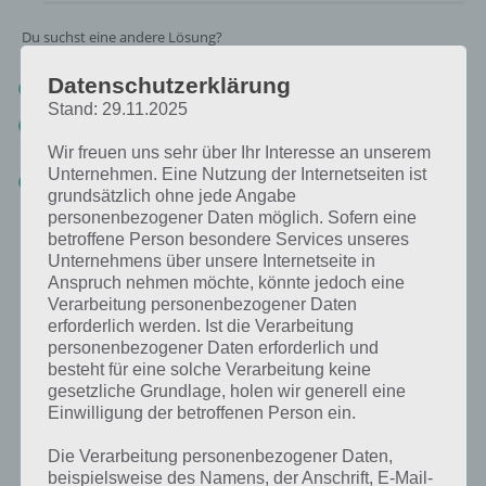
Du suchst eine andere Lösung?
Datenschutzerklärung
Tägliches BONUS Rätsel:
Zur Lösung vom 5.7.2019
Stand: 29.11.2025
Rätsel aus dem Jahr 2018:
Schau mal, was vor einem Jahr, am
5.7.2018, als Lösung gesucht war
Wir freuen uns sehr über Ihr Interesse an unserem
Unternehmen. Eine Nutzung der Internetseiten ist
Zur Übersicht
:
4 Bilder 1 Wort Lösungen zu Deutschland im Juli
grundsätzlich ohne jede Angabe
2019
!
personenbezogener Daten möglich. Sofern eine
betroffene Person besondere Services unseres
Unternehmens über unsere Internetseite in
Anspruch nehmen möchte, könnte jedoch eine
Verarbeitung personenbezogener Daten
erforderlich werden. Ist die Verarbeitung
personenbezogener Daten erforderlich und
besteht für eine solche Verarbeitung keine
gesetzliche Grundlage, holen wir generell eine
Einwilligung der betroffenen Person ein.
Die Verarbeitung personenbezogener Daten,
beispielsweise des Namens, der Anschrift, E-Mail-