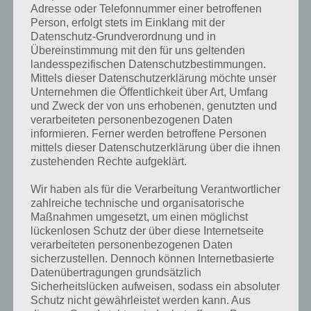
Adresse oder Telefonnummer einer betroffenen
Person, erfolgt stets im Einklang mit der
Datenschutz-Grundverordnung und in
Übereinstimmung mit den für uns geltenden
landesspezifischen Datenschutzbestimmungen.
Mittels dieser Datenschutzerklärung möchte unser
Unternehmen die Öffentlichkeit über Art, Umfang
und Zweck der von uns erhobenen, genutzten und
verarbeiteten personenbezogenen Daten
informieren. Ferner werden betroffene Personen
mittels dieser Datenschutzerklärung über die ihnen
zustehenden Rechte aufgeklärt.
Kurze Begriffserklärung zur Lösung
Wir haben als für die Verarbeitung Verantwortlicher
zahlreiche technische und organisatorische
Camping
Maßnahmen umgesetzt, um einen möglichst
lückenlosen Schutz der über diese Internetseite
Camping ist die Lösung für das tägliche Rätsel am 5.7.2019 in 4 Bilder
verarbeiteten personenbezogenen Daten
1 Wort, doch welche Bedeutung hat dieses eigentlich und was gibt es
sicherzustellen. Dennoch können Internetbasierte
dazu zu wissen? Passt das Wort auch zu Deutschland? Zu
Datenübertragungen grundsätzlich
bestimmten Lösungen präsentieren wir daher auch immer eine
Sicherheitslücken aufweisen, sodass ein absoluter
kurze Begriffserklärung!
Schutz nicht gewährleistet werden kann. Aus