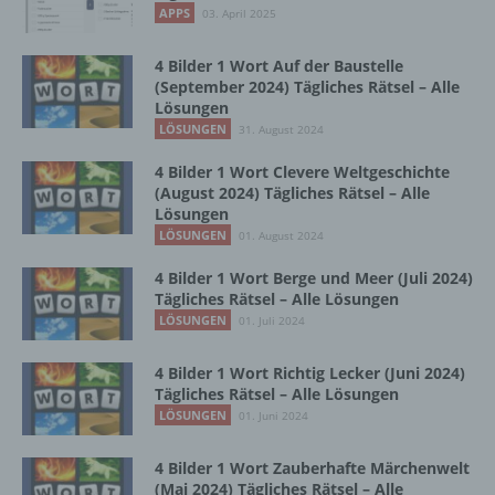
b) betroffene Person
APPS
03. April 2025
Betroffene Person ist jede identifizierte oder
4 Bilder 1 Wort Auf der Baustelle
identifizierbare natürliche Person, deren
(September 2024) Tägliches Rätsel – Alle
personenbezogene Daten von dem für die
Lösungen
Verarbeitung Verantwortlichen verarbeitet
LÖSUNGEN
31. August 2024
werden.
4 Bilder 1 Wort Clevere Weltgeschichte
(August 2024) Tägliches Rätsel – Alle
Lösungen
c) Verarbeitung
LÖSUNGEN
01. August 2024
4 Bilder 1 Wort Berge und Meer (Juli 2024)
Verarbeitung ist jeder mit oder ohne Hilfe
Tägliches Rätsel – Alle Lösungen
automatisierter Verfahren ausgeführte
LÖSUNGEN
Vorgang oder jede solche Vorgangsreihe im
01. Juli 2024
Zusammenhang mit personenbezogenen
Daten wie das Erheben, das Erfassen, die
4 Bilder 1 Wort Richtig Lecker (Juni 2024)
Organisation, das Ordnen, die Speicherung,
Tägliches Rätsel – Alle Lösungen
die Anpassung oder Veränderung, das
LÖSUNGEN
01. Juni 2024
Auslesen, das Abfragen, die Verwendung,
die Offenlegung durch Übermittlung,
4 Bilder 1 Wort Zauberhafte Märchenwelt
Verbreitung oder eine andere Form der
(Mai 2024) Tägliches Rätsel – Alle