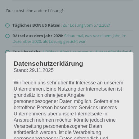
Du suchst eine andere Lösung?
Tägliches BONUS Rätsel:
Zur Lösung vom 5.12.2021
Rätsel aus dem Jahr 2020:
Schau mal, was vor einem Jahr, im
Dezember 2020, als Lösung gesucht war
Zur Übersicht
:
4 Bilder 1 Wort Lösungen zu Winter Wunderland
im Dezember 2021
!
Datenschutzerklärung
Stand: 29.11.2025
Wir freuen uns sehr über Ihr Interesse an unserem
Unternehmen. Eine Nutzung der Internetseiten ist
grundsätzlich ohne jede Angabe
personenbezogener Daten möglich. Sofern eine
betroffene Person besondere Services unseres
Unternehmens über unsere Internetseite in
Anspruch nehmen möchte, könnte jedoch eine
Verarbeitung personenbezogener Daten
erforderlich werden. Ist die Verarbeitung
personenbezogener Daten erforderlich und