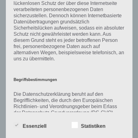
lückenlosen Schutz der über diese Internetseite
verarbeiteten personenbezogenen Daten
Zu Schnee haben wir zunächst keine weiteren Informationen parat!
sicherzustellen. Dennoch können Internetbasierte
Datenübertragungen grundsätzlich
Sicherheitslücken aufweisen, sodass ein absoluter
Schutz nicht gewährleistet werden kann. Aus
Auf WhatsApp teilen
Teilen auf Facebook
diesem Grund steht es jeder betroffenen Person
frei, personenbezogene Daten auch auf
Tweet auf Twitter
alternativen Wegen, beispielsweise telefonisch, an
uns zu übermitteln.
Mehr Artikel hier auf Touchportal
Begriffsbestimmungen
Die Datenschutzerklärung beruht auf den
Begrifflichkeiten, die durch den Europäischen
Richtlinien- und Verordnungsgeber beim Erlass
der Datenschutz-Grundverordnung (DS-GVO)
verwendet wurden. Unsere Datenschutzerklärung
soll sowohl für die Öffentlichkeit als auch für
Essenziell
Statistiken
unsere Kunden und Geschäftspartner einfach
lesbar und verständlich sein. Um dies zu