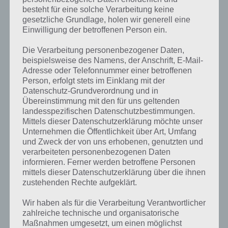
besteht für eine solche Verarbeitung keine
gesetzliche Grundlage, holen wir generell eine
Einwilligung der betroffenen Person ein.
Die Verarbeitung personenbezogener Daten,
beispielsweise des Namens, der Anschrift, E-Mail-
Adresse oder Telefonnummer einer betroffenen
Person, erfolgt stets im Einklang mit der
Datenschutz-Grundverordnung und in
Übereinstimmung mit den für uns geltenden
landesspezifischen Datenschutzbestimmungen.
Mittels dieser Datenschutzerklärung möchte unser
Unternehmen die Öffentlichkeit über Art, Umfang
Kurze Begriffserklärung zur Lösung
und Zweck der von uns erhobenen, genutzten und
Schnee
verarbeiteten personenbezogenen Daten
informieren. Ferner werden betroffene Personen
mittels dieser Datenschutzerklärung über die ihnen
Schnee ist die Lösung für das tägliche Rätsel am 5.12.2021 in 4 Bilder
zustehenden Rechte aufgeklärt.
1 Wort, doch welche Bedeutung hat dieses eigentlich und was gibt es
dazu zu wissen? Passt das Wort auch zu Winter Wunderland? Zu
Wir haben als für die Verarbeitung Verantwortlicher
bestimmten Lösungen präsentieren wir daher auch immer eine
zahlreiche technische und organisatorische
kurze Begriffserklärung!
Maßnahmen umgesetzt, um einen möglichst