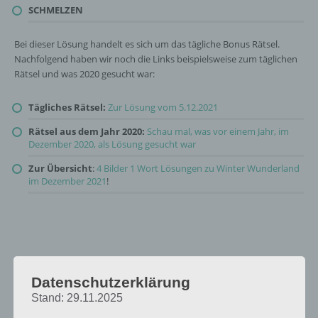
SCHMELZEN
Bei dieser Lösung handelt es sich um das tägliche Bonus Rätsel.
Nachfolgend haben wir noch die Links beispielsweise zum täglichen
Rätsel und was 2020 gesucht war:
Tägliches Rätsel:
Zur Lösung vom 5.12.2021
Rätsel aus dem Jahr 2020:
Schau mal, was vor einem Jahr, im
Dezember 2020, als Lösung gesucht war
Zur Übersicht
:
4 Bilder 1 Wort Lösungen zu Winter Wunderland
im Dezember 2021
!
Datenschutzerklärung
Stand: 29.11.2025