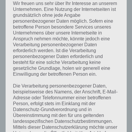
Wir freuen uns sehr über Ihr Interesse an unserem
Unternehmen. Eine Nutzung der Internetseiten ist
grundsätzlich ohne jede Angabe
personenbezogener Daten möglich. Sofern eine
betroffene Person besondere Services unseres
Unternehmens über unsere Internetseite in
Anspruch nehmen möchte, könnte jedoch eine
Verarbeitung personenbezogener Daten
erforderlich werden. Ist die Verarbeitung
personenbezogener Daten erforderlich und
besteht für eine solche Verarbeitung keine
gesetzliche Grundlage, holen wir generell eine
Einwilligung der betroffenen Person ein.
Die Verarbeitung personenbezogener Daten,
beispielsweise des Namens, der Anschrift, E-Mail-
Adresse oder Telefonnummer einer betroffenen
Kurze Begriffserklärung zur Lösung
Person, erfolgt stets im Einklang mit der
Schmelzen
Datenschutz-Grundverordnung und in
Übereinstimmung mit den für uns geltenden
Schmelzen ist die Lösung für das tägliche Bonus Rätsel am 5.12.2021
landesspezifischen Datenschutzbestimmungen.
in 4 Bilder 1 Wort, doch welche Bedeutung hat dieses eigentlich und
Mittels dieser Datenschutzerklärung möchte unser