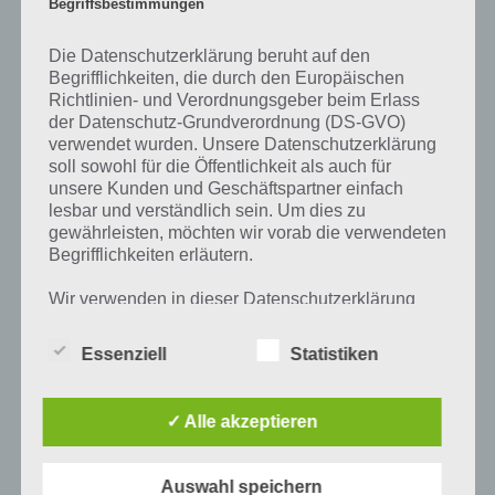
Begriffsbestimmungen
Ökosystemen.
Insgesamt ist Schmelzen ein ständiger Prozess, der sowohl in der
Die Datenschutzerklärung beruht auf den
Natur als auch in der industrieellen Welt von großer Bedeutung ist.
Begrifflichkeiten, die durch den Europäischen
Es ist ein faszinierender Prozess, der auf viele Arten untersucht
Richtlinien- und Verordnungsgeber beim Erlass
der Datenschutz-Grundverordnung (DS-GVO)
werden kann und zahlreiche Anwendungen hat.
verwendet wurden. Unsere Datenschutzerklärung
soll sowohl für die Öffentlichkeit als auch für
unsere Kunden und Geschäftspartner einfach
lesbar und verständlich sein. Um dies zu
Auf WhatsApp teilen
Teilen auf Facebook
gewährleisten, möchten wir vorab die verwendeten
Begrifflichkeiten erläutern.
Tweet auf Twitter
Wir verwenden in dieser Datenschutzerklärung
unter anderem die folgenden Begriffe:
Essenziell
Statistiken
Mehr Artikel hier auf Touchportal
a) personenbezogene Daten
✓ Alle akzeptieren
Personenbezogene Daten sind alle
Informationen, die sich auf eine identifizierte
Auswahl speichern