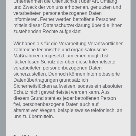
Unternehmen die Öffentlichkeit über Art, Umfang
was gibt es dazu zu wissen? Passt das Wort auch zu Winter
und Zweck der von uns erhobenen, genutzten und
Wunderland? Zu bestimmten Lösungen präsentieren wir daher auch
verarbeiteten personenbezogenen Daten
immer eine kurze Begriffserklärung!
informieren. Ferner werden betroffene Personen
mittels dieser Datenschutzerklärung über die ihnen
Ein Beispiel für Schmelzen ist das Erhitzen von Eis. Bei einer
zustehenden Rechte aufgeklärt.
Temperatur von 0 Grad Celsius ist Eis fest. Wenn wir das Eis jedoch
erhitzen, erhöht sich die Temperatur und die Energie der Moleküle.
Wir haben als für die Verarbeitung Verantwortlicher
Sobald die Energie des Moleküles höher ist als die Bindungen
zahlreiche technische und organisatorische
zwischen den Molekülen, beginnt das Eis zu schmelzen und wandelt
Maßnahmen umgesetzt, um einen möglichst
sich in flüssiges Wasser um.
lückenlosen Schutz der über diese Internetseite
verarbeiteten personenbezogenen Daten
sicherzustellen. Dennoch können Internetbasierte
Das Schmelzen kann auch durch äußere Kräfte und Einflüsse wie
Datenübertragungen grundsätzlich
Druck ausgeübt werden. Schneeflocken zum Beispiel schmelzen,
Sicherheitslücken aufweisen, sodass ein absoluter
wenn sie unter Druck gesetzt werden, beispielsweise durch das
Schutz nicht gewährleistet werden kann. Aus
Gewicht einer Person, die auf sie tritt.
diesem Grund steht es jeder betroffenen Person
frei, personenbezogene Daten auch auf
Schmelzen ist ein wichtiger Prozess in vielen Bereichen und kann
alternativen Wegen, beispielsweise telefonisch, an
sowohl in der Natur als auch in der Industrie beobachtet werden.
uns zu übermitteln.
Zum Beispiel ist es ein wichtiger Schritt in der Metallurgie, um Metalle
oder Erze zu verarbeiten. In der Natur führt das Schmelzen von Eis
zum Anstieg des Meeresspiegels und zur Veränderung von