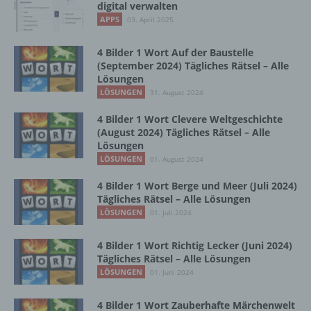
digital verwalten
APPS
Einschränkung der Verarbeitung ist die
03. April 2025
Markierung gespeicherter
personenbezogener Daten mit dem Ziel, ihre
4 Bilder 1 Wort Auf der Baustelle
künftige Verarbeitung einzuschränken.
(September 2024) Tägliches Rätsel – Alle
Lösungen
LÖSUNGEN
31. August 2024
e) Profiling
4 Bilder 1 Wort Clevere Weltgeschichte
(August 2024) Tägliches Rätsel – Alle
Profiling ist jede Art der automatisierten
Lösungen
Verarbeitung personenbezogener Daten, die
LÖSUNGEN
01. August 2024
darin besteht, dass diese
personenbezogenen Daten verwendet
4 Bilder 1 Wort Berge und Meer (Juli 2024)
werden, um bestimmte persönliche Aspekte,
Tägliches Rätsel – Alle Lösungen
die sich auf eine natürliche Person beziehen,
LÖSUNGEN
01. Juli 2024
zu bewerten, insbesondere, um Aspekte
bezüglich Arbeitsleistung, wirtschaftlicher
4 Bilder 1 Wort Richtig Lecker (Juni 2024)
Lage, Gesundheit, persönlicher Vorlieben,
Tägliches Rätsel – Alle Lösungen
Interessen, Zuverlässigkeit, Verhalten,
LÖSUNGEN
01. Juni 2024
Aufenthaltsort oder Ortswechsel dieser
natürlichen Person zu analysieren oder
4 Bilder 1 Wort Zauberhafte Märchenwelt
vorherzusagen.