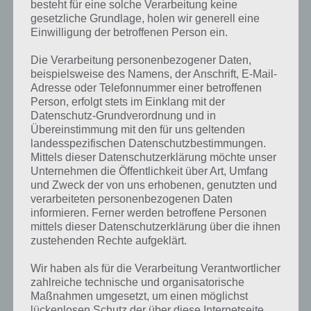
besteht für eine solche Verarbeitung keine
gesetzliche Grundlage, holen wir generell eine
Einwilligung der betroffenen Person ein.
Die Verarbeitung personenbezogener Daten,
beispielsweise des Namens, der Anschrift, E-Mail-
Kurze Begriffserklärung zur Lösung Mobil
Adresse oder Telefonnummer einer betroffenen
Person, erfolgt stets im Einklang mit der
Mobil ist die Lösung für das tägliche Rätsel am 5.12.2017 in 4 Bilder 1
Datenschutz-Grundverordnung und in
Übereinstimmung mit den für uns geltenden
Wort, doch welche Bedeutung hat dieses eigentlich? Das schwierige
landesspezifischen Datenschutzbestimmungen.
an dieser Lösung war die große Vielfalt, in welcher der Begriff mobil
Mittels dieser Datenschutzerklärung möchte unser
genutzt werden kann. Es ist ja nicht nur das Wort an sich, sondern
Unternehmen die Öffentlichkeit über Art, Umfang
auch die Zusammensetzung mit anderen Worten wie bspw.
und Zweck der von uns erhobenen, genutzten und
Automobil. Doch fangen wir mal von Anfang an.
verarbeiteten personenbezogenen Daten
informieren. Ferner werden betroffene Personen
Die Bedeutung von mobil an sich kann soviel wie beweglich, gesund
mittels dieser Datenschutzerklärung über die ihnen
und einsatzbereit sein. Beweglich im Sinne der Arbeit. Auf dem
zustehenden Rechte aufgeklärt.
heutigen Arbeitsmarkt muss man mobil sein, also nicht nur im Büro
hocken oder die Arbeit in der gleichen Stadt leisten, sondern auch in
Wir haben als für die Verarbeitung Verantwortlicher
anderen Städten, die unter Umständen mehrere hundert Kilometer
zahlreiche technische und organisatorische
entfernt vom Wohnort sind.
Maßnahmen umgesetzt, um einen möglichst
lückenlosen Schutz der über diese Internetseite