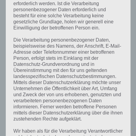
erforderlich werden. Ist die Verarbeitung
personenbezogener Daten erforderlich und
besteht für eine solche Verarbeitung keine
gesetzliche Grundlage, holen wir generell eine
Einwilligung der betroffenen Person ein.
Die Verarbeitung personenbezogener Daten,
beispielsweise des Namens, der Anschrift, E-Mail-
Adresse oder Telefonnummer einer betroffenen
Person, erfolgt stets im Einklang mit der
Datenschutz-Grundverordnung und in
Übereinstimmung mit den für uns geltenden
landesspezifischen Datenschutzbestimmungen.
Mittels dieser Datenschutzerklärung möchte unser
Unternehmen die Öffentlichkeit über Art, Umfang
und Zweck der von uns erhobenen, genutzten und
verarbeiteten personenbezogenen Daten
Kurze Begriffserklärung zur Lösung
informieren. Ferner werden betroffene Personen
Melodie
mittels dieser Datenschutzerklärung über die ihnen
zustehenden Rechte aufgeklärt.
Melodie ist die Lösung für das tägliche Bonus Rätsel am 5.1.2021 in 4
Wir haben als für die Verarbeitung Verantwortlicher
Bilder 1 Wort, doch welche Bedeutung hat dieses eigentlich und was