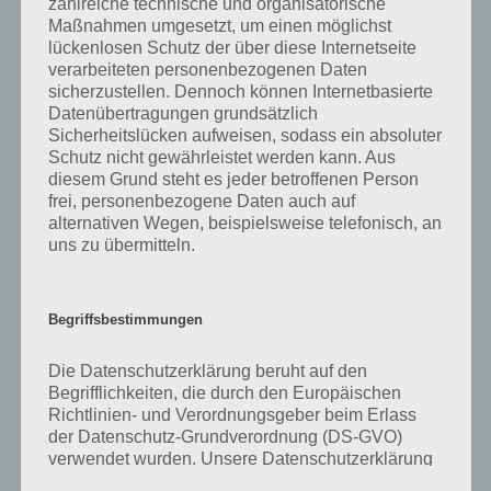
zahlreiche technische und organisatorische
gibt es dazu zu wissen? Passt das Wort auch zu Die Welt der Musik?
Maßnahmen umgesetzt, um einen möglichst
Zu bestimmten Lösungen präsentieren wir daher auch immer eine
lückenlosen Schutz der über diese Internetseite
kurze Begriffserklärung!
verarbeiteten personenbezogenen Daten
sicherzustellen. Dennoch können Internetbasierte
Zu Melodie haben wir zunächst keine weiteren Informationen parat!
Datenübertragungen grundsätzlich
Sicherheitslücken aufweisen, sodass ein absoluter
Schutz nicht gewährleistet werden kann. Aus
diesem Grund steht es jeder betroffenen Person
frei, personenbezogene Daten auch auf
Auf WhatsApp teilen
Teilen auf Facebook
alternativen Wegen, beispielsweise telefonisch, an
uns zu übermitteln.
Tweet auf Twitter
Begriffsbestimmungen
Mehr Artikel hier auf Touchportal
Die Datenschutzerklärung beruht auf den
Begrifflichkeiten, die durch den Europäischen
Richtlinien- und Verordnungsgeber beim Erlass
der Datenschutz-Grundverordnung (DS-GVO)
verwendet wurden. Unsere Datenschutzerklärung
soll sowohl für die Öffentlichkeit als auch für