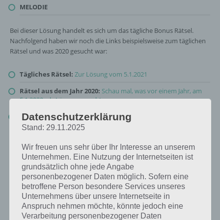
MELODIE
Bei dieser Lösung handelt es sich um das tägliche Bonus Rätsel.
Nachfolgend haben wir noch die Links beispielsweise zum täglichen
Rätsel und was 2020 gesucht war:
Tägliches Rätsel:
Zur Lösung vom 5.1.2021
Rätsel aus dem Jahr 2020:
Schau mal, was vor einem Jahr, am
5.1.2020, als Lösung gesucht war
Datenschutzerklärung
Zur Übersicht
:
4 Bilder 1 Wort Lösungen zu Die Welt der Musik
im Januar 2021
!
Stand: 29.11.2025
Wir freuen uns sehr über Ihr Interesse an unserem
Unternehmen. Eine Nutzung der Internetseiten ist
grundsätzlich ohne jede Angabe
personenbezogener Daten möglich. Sofern eine
betroffene Person besondere Services unseres
Unternehmens über unsere Internetseite in
Anspruch nehmen möchte, könnte jedoch eine
Verarbeitung personenbezogener Daten