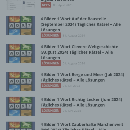
Vorgang oder jede solche Vorgangsreihe im
APPS
03. April 2025
Zusammenhang mit personenbezogenen
Daten wie das Erheben, das Erfassen, die
Organisation, das Ordnen, die Speicherung,
4 Bilder 1 Wort Auf der Baustelle
die Anpassung oder Veränderung, das
(September 2024) Tägliches Rätsel – Alle
Lösungen
Auslesen, das Abfragen, die Verwendung,
die Offenlegung durch Übermittlung,
LÖSUNGEN
31. August 2024
Verbreitung oder eine andere Form der
4 Bilder 1 Wort Clevere Weltgeschichte
Bereitstellung, den Abgleich oder die
(August 2024) Tägliches Rätsel – Alle
Verknüpfung, die Einschränkung, das
Lösungen
Löschen oder die Vernichtung.
LÖSUNGEN
01. August 2024
4 Bilder 1 Wort Berge und Meer (Juli 2024)
d) Einschränkung der Verarbeitung
Tägliches Rätsel – Alle Lösungen
LÖSUNGEN
01. Juli 2024
Einschränkung der Verarbeitung ist die
Markierung gespeicherter
4 Bilder 1 Wort Richtig Lecker (Juni 2024)
personenbezogener Daten mit dem Ziel, ihre
Tägliches Rätsel – Alle Lösungen
künftige Verarbeitung einzuschränken.
LÖSUNGEN
01. Juni 2024
4 Bilder 1 Wort Zauberhafte Märchenwelt
e) Profiling
(Mai 2024) Tägliches Rätsel – Alle