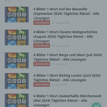
Zusammenhang mit personenbezogenen
Daten wie das Erheben, das Erfassen, die
4 Bilder 1 Wort Auf der Baustelle
Organisation, das Ordnen, die Speicherung,
(September 2024) Tägliches Rätsel – Alle
die Anpassung oder Veränderung, das
Lösungen
Auslesen, das Abfragen, die Verwendung,
LÖSUNGEN
31. August 2024
die Offenlegung durch Übermittlung,
Verbreitung oder eine andere Form der
4 Bilder 1 Wort Clevere Weltgeschichte
(August 2024) Tägliches Rätsel – Alle
Bereitstellung, den Abgleich oder die
Lösungen
Verknüpfung, die Einschränkung, das
LÖSUNGEN
Löschen oder die Vernichtung.
01. August 2024
4 Bilder 1 Wort Berge und Meer (Juli 2024)
Tägliches Rätsel – Alle Lösungen
d) Einschränkung der Verarbeitung
LÖSUNGEN
01. Juli 2024
Einschränkung der Verarbeitung ist die
4 Bilder 1 Wort Richtig Lecker (Juni 2024)
Markierung gespeicherter
Tägliches Rätsel – Alle Lösungen
personenbezogener Daten mit dem Ziel, ihre
LÖSUNGEN
01. Juni 2024
künftige Verarbeitung einzuschränken.
4 Bilder 1 Wort Zauberhafte Märchenwelt
(Mai 2024) Tägliches Rätsel – Alle
e) Profiling
Lösungen