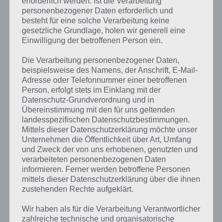
erforderlich werden. Ist die Verarbeitung
personenbezogener Daten erforderlich und
besteht für eine solche Verarbeitung keine
gesetzliche Grundlage, holen wir generell eine
Einwilligung der betroffenen Person ein.
Die Verarbeitung personenbezogener Daten,
beispielsweise des Namens, der Anschrift, E-Mail-
Adresse oder Telefonnummer einer betroffenen
Person, erfolgt stets im Einklang mit der
Datenschutz-Grundverordnung und in
Übereinstimmung mit den für uns geltenden
landesspezifischen Datenschutzbestimmungen.
Mittels dieser Datenschutzerklärung möchte unser
Unternehmen die Öffentlichkeit über Art, Umfang
und Zweck der von uns erhobenen, genutzten und
verarbeiteten personenbezogenen Daten
Kurze Begriffserklärung zur Lösung Klang
informieren. Ferner werden betroffene Personen
mittels dieser Datenschutzerklärung über die ihnen
zustehenden Rechte aufgeklärt.
Klang ist die Lösung für das tägliche Bonus Rätsel am 13.1.2021 in 4
Bilder 1 Wort, doch welche Bedeutung hat dieses eigentlich und was
Wir haben als für die Verarbeitung Verantwortlicher
gibt es dazu zu wissen? Passt das Wort auch zu Die Welt der Musik?
zahlreiche technische und organisatorische
Zu bestimmten Lösungen präsentieren wir daher auch immer eine