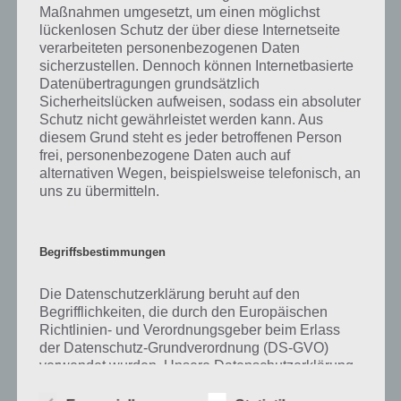
Maßnahmen umgesetzt, um einen möglichst
kurze Begriffserklärung!
lückenlosen Schutz der über diese Internetseite
verarbeiteten personenbezogenen Daten
sicherzustellen. Dennoch können Internetbasierte
Zu Klang haben wir zunächst keine weiteren Informationen parat!
Datenübertragungen grundsätzlich
Sicherheitslücken aufweisen, sodass ein absoluter
Schutz nicht gewährleistet werden kann. Aus
diesem Grund steht es jeder betroffenen Person
Auf WhatsApp teilen
Teilen auf Facebook
frei, personenbezogene Daten auch auf
alternativen Wegen, beispielsweise telefonisch, an
Tweet auf Twitter
uns zu übermitteln.
Begriffsbestimmungen
Mehr Artikel hier auf Touchportal
Die Datenschutzerklärung beruht auf den
Begrifflichkeiten, die durch den Europäischen
Richtlinien- und Verordnungsgeber beim Erlass
der Datenschutz-Grundverordnung (DS-GVO)
verwendet wurden. Unsere Datenschutzerklärung
soll sowohl für die Öffentlichkeit als auch für