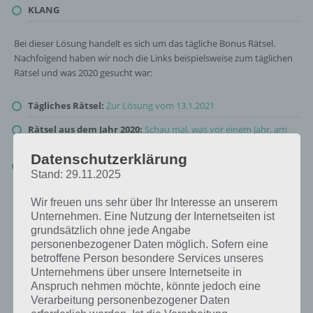
KLANG
Bei dieser Lösung handelt es sich um das tägliche Bonus Rätsel.
Nachfolgend haben wir noch die Links beispielsweise zum täglichen
Rätsel und was 2020 gesucht war:
Tägliches Rätsel:
Zur Lösung vom 13.1.2021
Rätsel aus dem Jahr 2020:
Schau mal, was vor einem Jahr, am
13.1.2020, als Lösung gesucht war
Datenschutzerklärung
Zur Übersicht
:
4 Bilder 1 Wort Lösungen zu Die Welt der Musik
Stand: 29.11.2025
im Januar 2021
!
Wir freuen uns sehr über Ihr Interesse an unserem
Unternehmen. Eine Nutzung der Internetseiten ist
grundsätzlich ohne jede Angabe
personenbezogener Daten möglich. Sofern eine
betroffene Person besondere Services unseres
Unternehmens über unsere Internetseite in
Anspruch nehmen möchte, könnte jedoch eine
Verarbeitung personenbezogener Daten