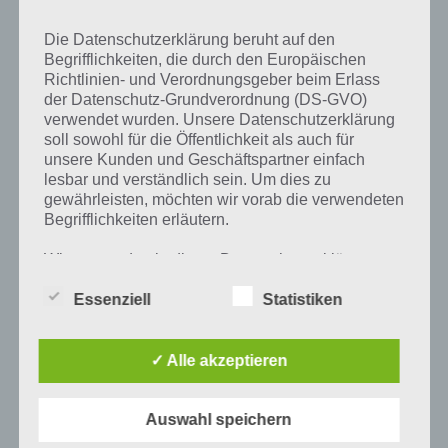
Rock ist aber auch ein Begriff beim Felsklettern. So meint Rock bzw.
Die Datenschutzerklärung beruht auf den
Der Plural Rocks Klemmteile. Diese werden in kleine und mittlerweile
Begrifflichkeiten, die durch den Europäischen
Risse im Fels eingehängt.
Richtlinien- und Verordnungsgeber beim Erlass
der Datenschutz-Grundverordnung (DS-GVO)
verwendet wurden. Unsere Datenschutzerklärung
soll sowohl für die Öffentlichkeit als auch für
unsere Kunden und Geschäftspartner einfach
Auf WhatsApp teilen
Teilen auf Facebook
lesbar und verständlich sein. Um dies zu
gewährleisten, möchten wir vorab die verwendeten
Tweet auf Twitter
Begrifflichkeiten erläutern.
Wir verwenden in dieser Datenschutzerklärung
unter anderem die folgenden Begriffe:
Essenziell
Statistiken
Mehr Artikel hier auf Touchportal
a) personenbezogene Daten
✓ Alle akzeptieren
Personenbezogene Daten sind alle
Informationen, die sich auf eine identifizierte
Auswahl speichern
oder identifizierbare natürliche Person (im