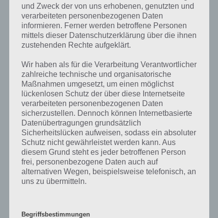
Bedeutungen haben. So handelt es sich bei einem Rock
und Zweck der von uns erhobenen, genutzten und
verarbeiteten personenbezogenen Daten
beispielsweise um ein Kleidungsstück. Während heutzutage vor
informieren. Ferner werden betroffene Personen
allem Frauen Röcke tragen, war das nicht immer so. So trugen im
mittels dieser Datenschutzerklärung über die ihnen
Mittelalter beide Geschlechter Röcke, wobei das vor allem die armen
zustehenden Rechte aufgeklärt.
Stände betraf, wobei es damals ein Obergewand gab. Erst im 15.
Jahrhundert entstand die Trennung aus Oberteil und Rock, wobei es
Wir haben als für die Verarbeitung Verantwortlicher
zunächst noch zusammengenäht war. Heutzutage gibt es
zahlreiche technische und organisatorische
verschiedene Formen des Rocks, so unter anderem der Minirock, der
Maßnahmen umgesetzt, um einen möglichst
bereits bei der Mitte der Oberschenkel aufhört. Der Midirock
lückenlosen Schutz der über diese Internetseite
bedeckt auch die Knie und der Maxirock geht bis zu den Knöcheln.
verarbeiteten personenbezogenen Daten
sicherzustellen. Dennoch können Internetbasierte
Datenübertragungen grundsätzlich
Rock ist auch der Bestandteil von Rockmusik, einem Musikstil.
Sicherheitslücken aufweisen, sodass ein absoluter
Rockmusik ist dabei ein Oberbegriff und hat sich aus der
Schutz nicht gewährleistet werden kann. Aus
Vermischung des Rock ‚n‘ Roll mit anderen Musikstilen entwickelt.
diesem Grund steht es jeder betroffenen Person
Der Rock n Roll entwickelte sich in den USA in den 1950er und 60er
frei, personenbezogene Daten auch auf
Jahren. Dabei gab es einen Sänger, der als Frontmann agierte. Dazu
alternativen Wegen, beispielsweise telefonisch, an
kommen Bandmitglieder mit Gitarre, Kontrabass und Schlagzeug.
uns zu übermitteln.
WIe erwähnt hat sich die Rockmusik us dem Rock n Roll gebildet.
Daher ist die Besetzung von Rockgruppen sehr ähnlich. Untergenres
sind beispielsweise der Country Rock, der Pop-Rock, Swap Rock und
Begriffsbestimmungen
viele weitere.