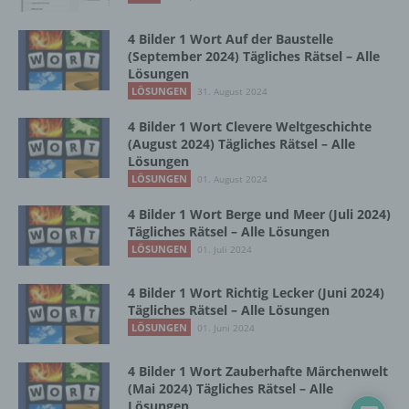
Einschränkung der Verarbeitung ist die
Markierung gespeicherter
4 Bilder 1 Wort Auf der Baustelle
personenbezogener Daten mit dem Ziel, ihre
(September 2024) Tägliches Rätsel – Alle
künftige Verarbeitung einzuschränken.
Lösungen
LÖSUNGEN
31. August 2024
4 Bilder 1 Wort Clevere Weltgeschichte
e) Profiling
(August 2024) Tägliches Rätsel – Alle
Lösungen
Profiling ist jede Art der automatisierten
LÖSUNGEN
01. August 2024
Verarbeitung personenbezogener Daten, die
darin besteht, dass diese
4 Bilder 1 Wort Berge und Meer (Juli 2024)
Tägliches Rätsel – Alle Lösungen
personenbezogenen Daten verwendet
werden, um bestimmte persönliche Aspekte,
LÖSUNGEN
01. Juli 2024
die sich auf eine natürliche Person beziehen,
zu bewerten, insbesondere, um Aspekte
4 Bilder 1 Wort Richtig Lecker (Juni 2024)
bezüglich Arbeitsleistung, wirtschaftlicher
Tägliches Rätsel – Alle Lösungen
Lage, Gesundheit, persönlicher Vorlieben,
LÖSUNGEN
01. Juni 2024
Interessen, Zuverlässigkeit, Verhalten,
Aufenthaltsort oder Ortswechsel dieser
4 Bilder 1 Wort Zauberhafte Märchenwelt
natürlichen Person zu analysieren oder
(Mai 2024) Tägliches Rätsel – Alle
vorherzusagen.
Lösungen