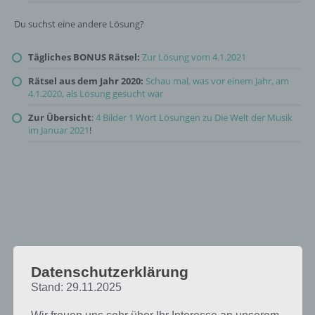
Du suchst eine andere Lösung?
Tägliches BONUS Rätsel:
Zur Lösung vom 4.1.2021
Rätsel aus dem Jahr 2020:
Schau mal, was vor einem Jahr, am
4.1.2020, als Lösung gesucht war
Zur Übersicht
:
4 Bilder 1 Wort Lösungen zu Die Welt der Musik
im Januar 2021
!
Datenschutzerklärung
Stand: 29.11.2025
Wir freuen uns sehr über Ihr Interesse an unserem