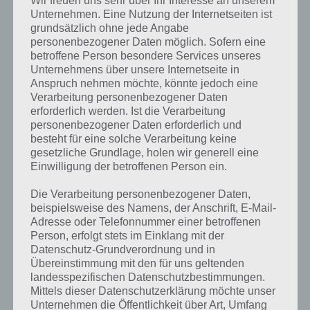
Unternehmen. Eine Nutzung der Internetseiten ist
grundsätzlich ohne jede Angabe
personenbezogener Daten möglich. Sofern eine
betroffene Person besondere Services unseres
Unternehmens über unsere Internetseite in
Anspruch nehmen möchte, könnte jedoch eine
Verarbeitung personenbezogener Daten
erforderlich werden. Ist die Verarbeitung
personenbezogener Daten erforderlich und
besteht für eine solche Verarbeitung keine
gesetzliche Grundlage, holen wir generell eine
Einwilligung der betroffenen Person ein.
Kurze Begriffserklärung zur Lösung Rock
Die Verarbeitung personenbezogener Daten,
beispielsweise des Namens, der Anschrift, E-Mail-
Rock ist die Lösung für das tägliche Rätsel am 4.1.2021 in 4 Bilder 1
Adresse oder Telefonnummer einer betroffenen
Wort, doch welche Bedeutung hat dieses eigentlich und was gibt es
Person, erfolgt stets im Einklang mit der
dazu zu wissen? Passt das Wort auch zu Die Welt der Musik? Zu
Datenschutz-Grundverordnung und in
bestimmten Lösungen präsentieren wir daher auch immer eine
Übereinstimmung mit den für uns geltenden
kurze Begriffserklärung!
landesspezifischen Datenschutzbestimmungen.
Mittels dieser Datenschutzerklärung möchte unser
Wenn von Rock die Rede ist, dann kann die unterschiedliche
Unternehmen die Öffentlichkeit über Art, Umfang