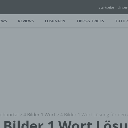
Startseite
Unser
EWS
REVIEWS
LÖSUNGEN
TIPPS & TRICKS
TUTOR
chportal
>
4 Bilder 1 Wort
>
4 Bilder 1 Wort Lösung für den 
 Bilder 1 Wort Lös