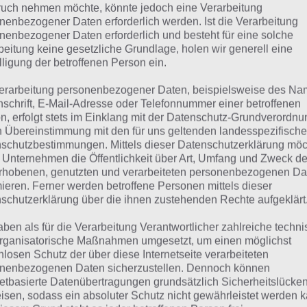
 Übersicht der
4 Bilder 1 Wort Lösungen für Schweden im
uch nehmen möchte, könnte jedoch eine Verarbeitung
nenbezogener Daten erforderlich werden. Ist die Verarbeitung
nenbezogener Daten erforderlich und besteht für eine solche
beitung keine gesetzliche Grundlage, holen wir generell eine
lligung der betroffenen Person ein.
erarbeitung personenbezogener Daten, beispielsweise des Na
nschrift, E-Mail-Adresse oder Telefonnummer einer betroffenen
n, erfolgt stets im Einklang mit der Datenschutz-Grundverordnu
n Übereinstimmung mit den für uns geltenden landesspezifisch
schutzbestimmungen. Mittels dieser Datenschutzerklärung mö
 Unternehmen die Öffentlichkeit über Art, Umfang und Zweck de
rhobenen, genutzten und verarbeiteten personenbezogenen Da
mieren. Ferner werden betroffene Personen mittels dieser
schutzerklärung über die ihnen zustehenden Rechte aufgeklärt
aben als für die Verarbeitung Verantwortlicher zahlreiche techn
rganisatorische Maßnahmen umgesetzt, um einen möglichst
nlosen Schutz der über diese Internetseite verarbeiteten
urze Begriffserklärung z
nenbezogenen Daten sicherzustellen. Dennoch können
netbasierte Datenübertragungen grundsätzlich Sicherheitslücke
ishockey
isen, sodass ein absoluter Schutz nicht gewährleistet werden k