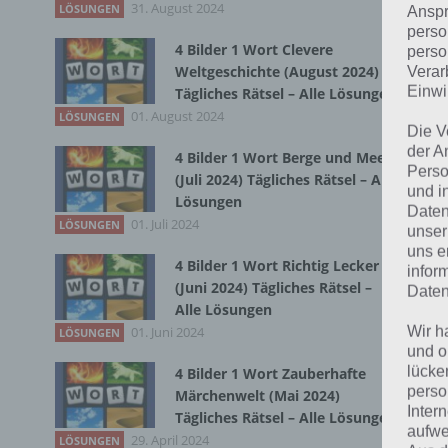
31. August 2024
Zur
LÖSUNGEN
Anspr
perso
4 Bilder 1 Wort Clevere
perso
Weltgeschichte (August 2024)
Verar
Einwi
Tägliches Rätsel – Alle Lösungen
01. August 2024
LÖSUNGEN
Die V
der A
4 Bilder 1 Wort Berge und Meer
Perso
(Juli 2024) Tägliches Rätsel – Alle
und i
Lösungen
Daten
01. Juli 2024
LÖSUNGEN
unser
uns e
4 Bilder 1 Wort Richtig Lecker
infor
(Juni 2024) Tägliches Rätsel –
Daten
Alle Lösungen
Wir h
01. Juni 2024
LÖSUNGEN
und o
lücke
4 Bilder 1 Wort Zauberhafte
K
perso
Märchenwelt (Mai 2024)
Inter
Tägliches Rätsel – Alle Lösungen
E
aufwe
29. April 2024
LÖSUNGEN