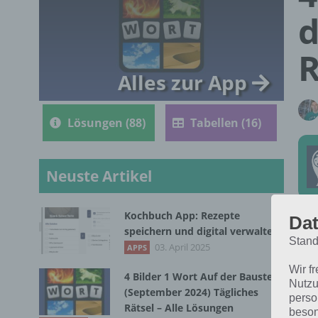
d
R
Alles zur App
Lösungen (88)
Tabellen (16)
Neuste Artikel
Kochbuch App: Rezepte
Dat
Die
speichern und digital verwalten
Stand
vom
03. April 2025
APPS
Wir f
4 Bilder 1 Wort Auf der Baustelle
Nutzu
(September 2024) Tägliches
perso
Rätsel – Alle Lösungen
beson