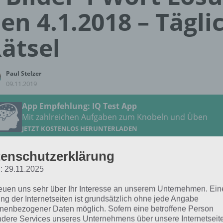
en 4.1.2018 – Tägli
ätsel
Paul Stelzer
09.11.2019
App Empfehlung: IQ Test App
Mit zahlreichen Aufgaben zum Knobeln und Üben
JETZT KOSTENLOS HERUNTERLADEN
enschutzerklärung
 Lösung für das tägliche Rätsel zu Schweden im Januar 201
: 29.11.2025
 4.1.2018 lautet:
reuen uns sehr über Ihr Interesse an unserem Unternehmen. Ein
ng der Internetseiten ist grundsätzlich ohne jede Angabe
EISHOCKEY
nenbezogener Daten möglich. Sofern eine betroffene Person
dere Services unseres Unternehmens über unsere Internetseite