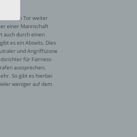
eine
den
inter dem Tor weiter
rliche
s
ler einer Mannschaft
rt auch durch einen
 zu
ibt es ein Abseits. Dies
r
eutraler und Angriffszone
lichen
dsrichter für Fairness
Strafen aussprechen,
ehr. So gibt es hierbei
ieler weniger auf dem
 die