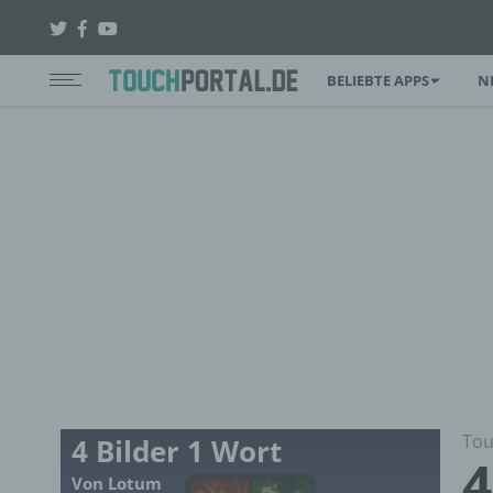
BELIEBTE APPS
N
Tou
4 Bilder 1 Wort
4
Von Lotum