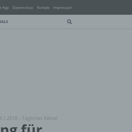
e App
Datenschutz
Kontakt
Impressum
IALS
4.1.2018 – Tägliches Rätsel
ung für