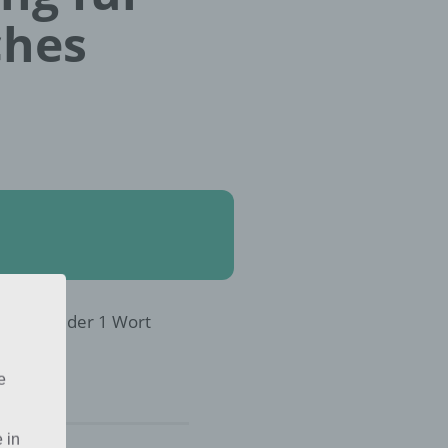
ches
8 in 4 Bilder 1 Wort
e
 in