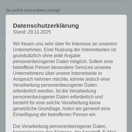
Du suchst eine andere Lösung?
Tägliches BONUS Rätsel:
Zur Lösung vom 30.6.2019
Datenschutzerklärung
Stand: 29.11.2025
Rätsel aus dem Jahr 2018:
Schau mal, was vor einem Jahr, am
30.6.2018, als Lösung gesucht war
Wir freuen uns sehr über Ihr Interesse an unserem
Zur Übersicht
:
4 Bilder 1 Wort Lösungen zu Namibia im Juni
Unternehmen. Eine Nutzung der Internetseiten ist
2019
!
grundsätzlich ohne jede Angabe
personenbezogener Daten möglich. Sofern eine
betroffene Person besondere Services unseres
Unternehmens über unsere Internetseite in
Anspruch nehmen möchte, könnte jedoch eine
Verarbeitung personenbezogener Daten
erforderlich werden. Ist die Verarbeitung
personenbezogener Daten erforderlich und
besteht für eine solche Verarbeitung keine
gesetzliche Grundlage, holen wir generell eine
Einwilligung der betroffenen Person ein.
Die Verarbeitung personenbezogener Daten,