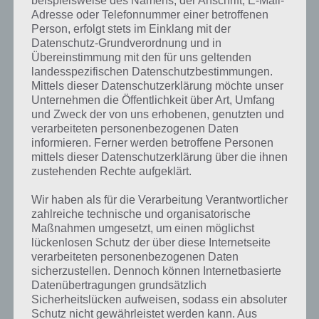
beispielsweise des Namens, der Anschrift, E-Mail-
Adresse oder Telefonnummer einer betroffenen
Person, erfolgt stets im Einklang mit der
Datenschutz-Grundverordnung und in
Übereinstimmung mit den für uns geltenden
landesspezifischen Datenschutzbestimmungen.
Mittels dieser Datenschutzerklärung möchte unser
Unternehmen die Öffentlichkeit über Art, Umfang
und Zweck der von uns erhobenen, genutzten und
verarbeiteten personenbezogenen Daten
informieren. Ferner werden betroffene Personen
mittels dieser Datenschutzerklärung über die ihnen
zustehenden Rechte aufgeklärt.
Kurze Begriffserklärung zur Lösung
Wir haben als für die Verarbeitung Verantwortlicher
Robbe
zahlreiche technische und organisatorische
Maßnahmen umgesetzt, um einen möglichst
lückenlosen Schutz der über diese Internetseite
Robbe ist die Lösung für das tägliche Rätsel am 30.6.2019 in 4 Bilder 1
verarbeiteten personenbezogenen Daten
Wort, doch welche Bedeutung hat dieses eigentlich und was gibt es
sicherzustellen. Dennoch können Internetbasierte
dazu zu wissen? Passt das Wort auch zu Namibia? Zu bestimmten
Datenübertragungen grundsätzlich
Lösungen präsentieren wir daher auch immer eine kurze
Sicherheitslücken aufweisen, sodass ein absoluter
Begriffserklärung!
Schutz nicht gewährleistet werden kann. Aus