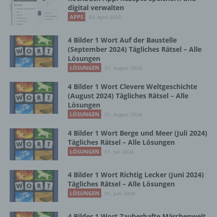
digital verwalten
b) betroffene Person
APPS
03. April 2025
Betroffene Person ist jede identifizierte oder
4 Bilder 1 Wort Auf der Baustelle
identifizierbare natürliche Person, deren
(September 2024) Tägliches Rätsel – Alle
personenbezogene Daten von dem für die
Lösungen
Verarbeitung Verantwortlichen verarbeitet
LÖSUNGEN
31. August 2024
werden.
4 Bilder 1 Wort Clevere Weltgeschichte
(August 2024) Tägliches Rätsel – Alle
c) Verarbeitung
Lösungen
LÖSUNGEN
01. August 2024
Verarbeitung ist jeder mit oder ohne Hilfe
4 Bilder 1 Wort Berge und Meer (Juli 2024)
automatisierter Verfahren ausgeführte
Tägliches Rätsel – Alle Lösungen
Vorgang oder jede solche Vorgangsreihe im
LÖSUNGEN
01. Juli 2024
Zusammenhang mit personenbezogenen
Daten wie das Erheben, das Erfassen, die
Organisation, das Ordnen, die Speicherung,
4 Bilder 1 Wort Richtig Lecker (Juni 2024)
Tägliches Rätsel – Alle Lösungen
die Anpassung oder Veränderung, das
Auslesen, das Abfragen, die Verwendung,
LÖSUNGEN
01. Juni 2024
die Offenlegung durch Übermittlung,
Verbreitung oder eine andere Form der
4 Bilder 1 Wort Zauberhafte Märchenwelt