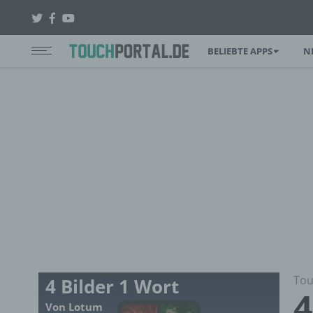
BELIEBTE APPS
N
Tou
4 Bilder 1 Wort
4
Von Lotum