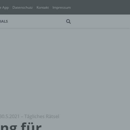
e App
Datenschutz
Kontakt
Impressum
IALS
30.5.2021 – Tägliches Rätsel
ung für