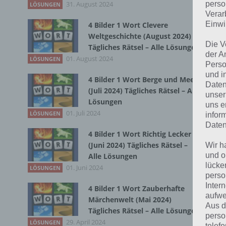
31. August 2024
Du 
perso
LÖSUNGEN
Verar
Einwi
4 Bilder 1 Wort Clevere
Weltgeschichte (August 2024)
Die V
Tägliches Rätsel – Alle Lösungen
der A
01. August 2024
LÖSUNGEN
Perso
und i
4 Bilder 1 Wort Berge und Meer
Daten
(Juli 2024) Tägliches Rätsel – Alle
unser
Lösungen
uns e
01. Juli 2024
LÖSUNGEN
infor
Daten
4 Bilder 1 Wort Richtig Lecker
(Juni 2024) Tägliches Rätsel –
Wir h
und o
Alle Lösungen
lücke
01. Juni 2024
LÖSUNGEN
perso
Inter
4 Bilder 1 Wort Zauberhafte
aufwe
Märchenwelt (Mai 2024)
Aus d
Tägliches Rätsel – Alle Lösungen
perso
29. April 2024
LÖSUNGEN
telef