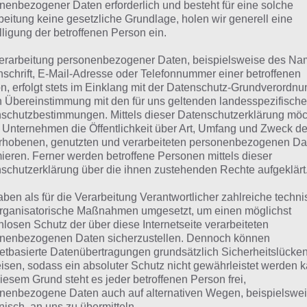
suchst eine andere Lösung?
nenbezogener Daten erforderlich und besteht für eine solche
beitung keine gesetzliche Grundlage, holen wir generell eine
lligung der betroffenen Person ein.
Tägliches BONUS Rätsel:
Zur Lösung vom 30.5.2021
erarbeitung personenbezogener Daten, beispielsweise des Na
Rätsel aus dem Jahr 2020:
Schau mal, was vor einem Jahr, a
nschrift, E-Mail-Adresse oder Telefonnummer einer betroffenen
n, erfolgt stets im Einklang mit der Datenschutz-Grundverordnu
gesucht war
n Übereinstimmung mit den für uns geltenden landesspezifisch
schutzbestimmungen. Mittels dieser Datenschutzerklärung mö
Zur Übersicht
:
4 Bilder 1 Wort Lösungen zu Landleben im M
 Unternehmen die Öffentlichkeit über Art, Umfang und Zweck de
rhobenen, genutzten und verarbeiteten personenbezogenen Da
mieren. Ferner werden betroffene Personen mittels dieser
schutzerklärung über die ihnen zustehenden Rechte aufgeklärt
aben als für die Verarbeitung Verantwortlicher zahlreiche techn
rganisatorische Maßnahmen umgesetzt, um einen möglichst
nlosen Schutz der über diese Internetseite verarbeiteten
nenbezogenen Daten sicherzustellen. Dennoch können
netbasierte Datenübertragungen grundsätzlich Sicherheitslücke
isen, sodass ein absoluter Schutz nicht gewährleistet werden k
iesem Grund steht es jeder betroffenen Person frei,
nenbezogene Daten auch auf alternativen Wegen, beispielswe
onisch, an uns zu übermitteln.