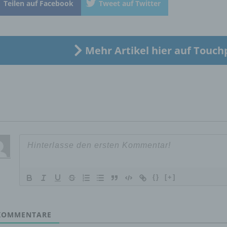
Teilen auf Facebook
Tweet auf Twitter
„betroffene Person") beziehen. Als identifizierbar wird eine natü
Person angesehen, die direkt oder indirekt, insbesondere mittel
Zuordnung zu einer Kennung wie einem Namen, zu einer
Kennnummer, zu Standortdaten, zu einer Online-Kennung oder
einem oder mehreren besonderen Merkmalen, die Ausdruck de
Mehr Artikel hier auf Touch
physischen, physiologischen, genetischen, psychischen,
wirtschaftlichen, kulturellen oder sozialen Identität dieser natür
Person sind, identifiziert werden kann.
b) betroffene Person
Betroffene Person ist jede identifizierte oder identifizierbare
natürliche Person, deren personenbezogene Daten von dem für
Verarbeitung Verantwortlichen verarbeitet werden.
{}
[+]
c) Verarbeitung
OMMENTARE
Verarbeitung ist jeder mit oder ohne Hilfe automatisierter Verfa