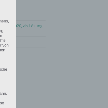
mens,
m 30.5.2020, als Lösung
ng
en
chte
ai 2021
!
r von
ten
.
ische
n
ann.
ise