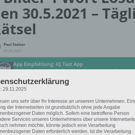
en 30.5.2021 – Tägl
ätsel
Paul Stelzer
01.05.2021
App Empfehlung: IQ Test App
Mit zahlreichen Aufgaben zum Knobeln und Üben
JETZT KOSTENLOS HERUNTERLADEN
enschutzerklärung
: 29.11.2025
 Lösung für das tägliche Rätsel vom 30.5.2021 zu Landleb
reuen uns sehr über Ihr Interesse an unserem Unternehmen. Ein
der 1 Wort. Wenn du dort aktuell feststeckst, hier die Lösun
ng der Internetseiten ist grundsätzlich ohne jede Angabe
nenbezogener Daten möglich. Sofern eine betroffene Person
dere Services unseres Unternehmens über unsere Internetseite
IDYLLISCH
uch nehmen möchte, könnte jedoch eine Verarbeitung
nenbezogener Daten erforderlich werden. Ist die Verarbeitung