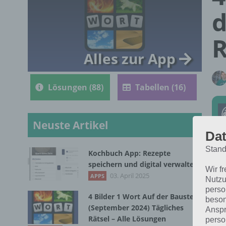
d
R
Alles zur App
Lösungen (88)
Tabellen (16)
Neuste Artikel
Dat
Stand
Kochbuch App: Rezepte
Die
speichern und digital verwalten
Wir f
Bil
03. April 2025
APPS
Nutzu
perso
4 Bilder 1 Wort Auf der Baustelle
beson
(September 2024) Tägliches
Anspr
Rätsel – Alle Lösungen
perso