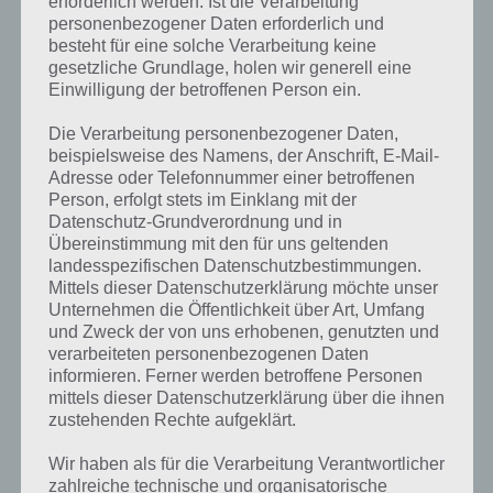
erforderlich werden. Ist die Verarbeitung
personenbezogener Daten erforderlich und
besteht für eine solche Verarbeitung keine
gesetzliche Grundlage, holen wir generell eine
Einwilligung der betroffenen Person ein.
Die Verarbeitung personenbezogener Daten,
beispielsweise des Namens, der Anschrift, E-Mail-
Adresse oder Telefonnummer einer betroffenen
Person, erfolgt stets im Einklang mit der
Datenschutz-Grundverordnung und in
Übereinstimmung mit den für uns geltenden
landesspezifischen Datenschutzbestimmungen.
Mittels dieser Datenschutzerklärung möchte unser
Unternehmen die Öffentlichkeit über Art, Umfang
und Zweck der von uns erhobenen, genutzten und
verarbeiteten personenbezogenen Daten
Kurze Begriffserklärung zur Lösung Zaun
informieren. Ferner werden betroffene Personen
mittels dieser Datenschutzerklärung über die ihnen
zustehenden Rechte aufgeklärt.
Zaun ist die Lösung für das tägliche Bonus Rätsel am 19.5.2021 in 4
Bilder 1 Wort, doch welche Bedeutung hat dieses eigentlich und was
Wir haben als für die Verarbeitung Verantwortlicher
gibt es dazu zu wissen? Passt das Wort auch zu Landleben? Zu
zahlreiche technische und organisatorische
bestimmten Lösungen präsentieren wir daher auch immer eine