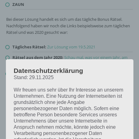
ZAUN
Bei dieser Lösung handelt es sich um das tägliche Bonus Rätsel.
Nachfolgend haben wir noch die Links beispielsweise zum täglichen
Rätsel und was 2020 gesucht war:
Tägliches Rätsel:
Zur Lösung vom 19.5.2021
Rätsel aus dem Jahr 2020:
Schau mal, was vor einem Jahr, am
19.5.2020, als Lösung gesucht war
Datenschutzerklärung
Zur Übersicht
:
4 Bilder 1 Wort Lösungen zu Landleben im Mai
Stand: 29.11.2025
2021
!
Wir freuen uns sehr über Ihr Interesse an unserem
Unternehmen. Eine Nutzung der Internetseiten ist
grundsätzlich ohne jede Angabe
personenbezogener Daten möglich. Sofern eine
betroffene Person besondere Services unseres
Unternehmens über unsere Internetseite in
Anspruch nehmen möchte, könnte jedoch eine
Verarbeitung personenbezogener Daten