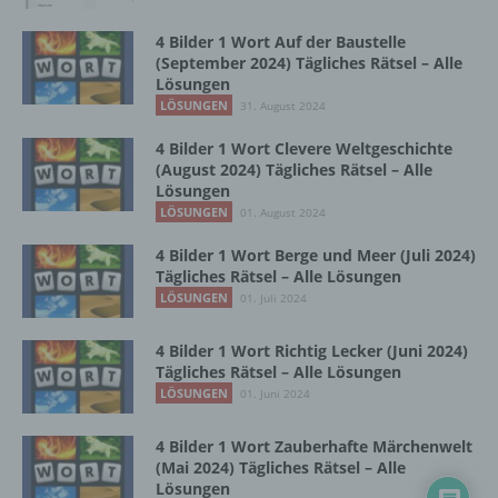
Zusammenhang mit personenbezogenen
Daten wie das Erheben, das Erfassen, die
4 Bilder 1 Wort Auf der Baustelle
Organisation, das Ordnen, die Speicherung,
(September 2024) Tägliches Rätsel – Alle
die Anpassung oder Veränderung, das
Lösungen
Auslesen, das Abfragen, die Verwendung,
LÖSUNGEN
31. August 2024
die Offenlegung durch Übermittlung,
Verbreitung oder eine andere Form der
4 Bilder 1 Wort Clevere Weltgeschichte
(August 2024) Tägliches Rätsel – Alle
Bereitstellung, den Abgleich oder die
Lösungen
Verknüpfung, die Einschränkung, das
LÖSUNGEN
Löschen oder die Vernichtung.
01. August 2024
4 Bilder 1 Wort Berge und Meer (Juli 2024)
Tägliches Rätsel – Alle Lösungen
d) Einschränkung der Verarbeitung
LÖSUNGEN
01. Juli 2024
Einschränkung der Verarbeitung ist die
4 Bilder 1 Wort Richtig Lecker (Juni 2024)
Markierung gespeicherter
Tägliches Rätsel – Alle Lösungen
personenbezogener Daten mit dem Ziel, ihre
LÖSUNGEN
01. Juni 2024
künftige Verarbeitung einzuschränken.
4 Bilder 1 Wort Zauberhafte Märchenwelt
(Mai 2024) Tägliches Rätsel – Alle
e) Profiling
Lösungen