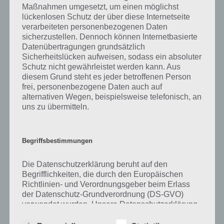
Maßnahmen umgesetzt, um einen möglichst
kurze Begriffserklärung!
lückenlosen Schutz der über diese Internetseite
verarbeiteten personenbezogenen Daten
sicherzustellen. Dennoch können Internetbasierte
Zu Zaun haben wir zunächst keine weiteren Informationen parat!
Datenübertragungen grundsätzlich
Sicherheitslücken aufweisen, sodass ein absoluter
Schutz nicht gewährleistet werden kann. Aus
diesem Grund steht es jeder betroffenen Person
Auf WhatsApp teilen
Teilen auf Facebook
frei, personenbezogene Daten auch auf
alternativen Wegen, beispielsweise telefonisch, an
Tweet auf Twitter
uns zu übermitteln.
Begriffsbestimmungen
Mehr Artikel hier auf Touchportal
Die Datenschutzerklärung beruht auf den
Begrifflichkeiten, die durch den Europäischen
Richtlinien- und Verordnungsgeber beim Erlass
der Datenschutz-Grundverordnung (DS-GVO)
verwendet wurden. Unsere Datenschutzerklärung
soll sowohl für die Öffentlichkeit als auch für